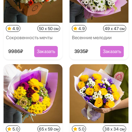
4.9
50 x 50 см
4.9
49 x 47 см
Сокровенность мечты
Весенние мелодии
9986₽
Заказать
3935₽
Заказать
5.0
65 x 59 см
5.0
38 x 34 см