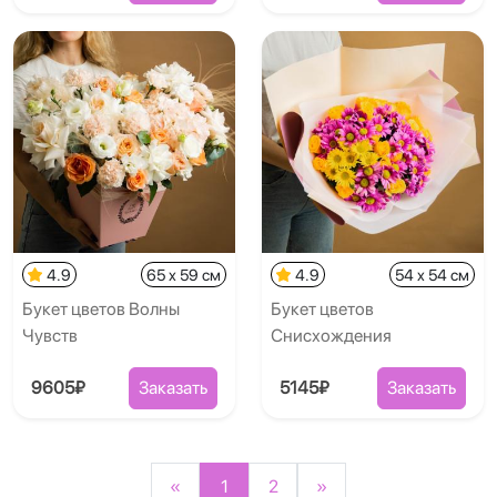
4.9
65 x 59 см
4.9
54 x 54 см
Букет цветов Волны
Букет цветов
Чувств
Снисхождения
9605₽
Заказать
5145₽
Заказать
«
1
2
»