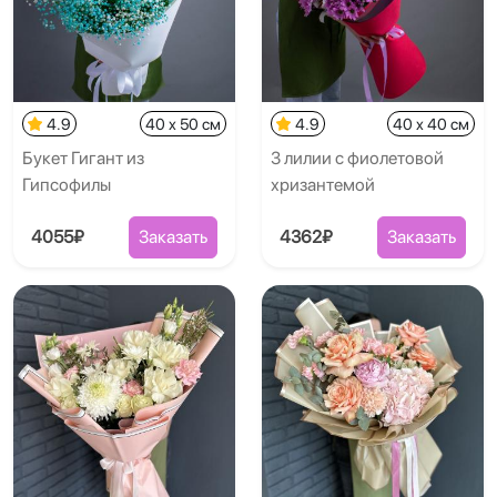
4.9
40 x 50 см
4.9
40 x 40 см
Букет Гигант из
3 лилии с фиолетовой
Гипсофилы
хризантемой
4055₽
Заказать
4362₽
Заказать