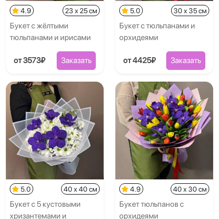
4.9
23 x 25 см
5.0
30 x 35 см
Букет с жёлтыми
Букет с тюльпанами и
тюльпанами и ирисами
орхидеями
от 3573₽
Заказать
от 4425₽
Заказать
5.0
40 x 40 см
4.9
40 x 30 см
Букет с 5 кустовыми
Букет тюльпанов с
хризантемами и
орхидеями