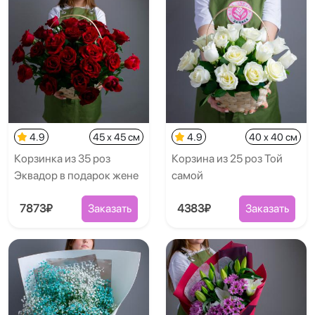
4.9
45 x 45 см
4.9
40 x 40 см
Корзинка из 35 роз
Корзина из 25 роз Той
Эквадор в подарок жене
самой
7873₽
Заказать
4383₽
Заказать