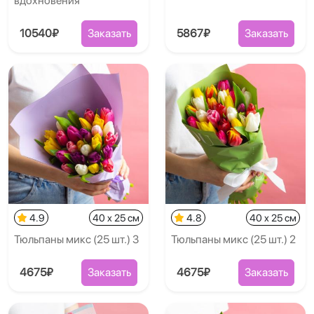
вдохновения
10540₽
Заказать
5867₽
Заказать
4.9
40 x 25 см
4.8
40 x 25 см
Тюльпаны микс (25 шт.) 3
Тюльпаны микс (25 шт.) 2
4675₽
Заказать
4675₽
Заказать