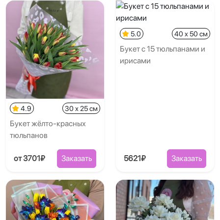
5.0
40 x 50 см
Букет с 15 тюльпанами и
ирисами
4.9
30 x 25 см
Букет жёлто-красных
тюльпанов
от 3701₽
Заказать
5621₽
Заказать