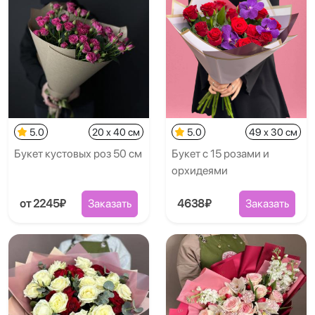
5.0
20 x 40 см
5.0
49 x 30 см
Букет кустовых роз 50 см
Букет с 15 розами и
орхидеями
от 2245₽
Заказать
4638₽
Заказать