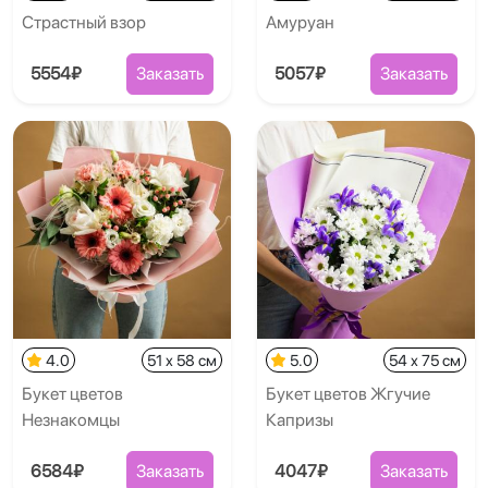
Страстный взор
Амуруан
5554₽
Заказать
5057₽
Заказать
4.0
51 x 58 см
5.0
54 x 75 см
Букет цветов
Букет цветов Жгучие
Незнакомцы
Капризы
6584₽
Заказать
4047₽
Заказать