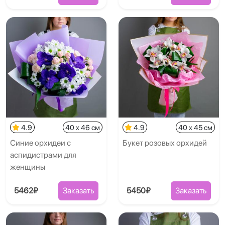
4.9
40 x 46 см
4.9
40 x 45 см
Синие орхидеи с
Букет розовых орхидей
аспидистрами для
женщины
5462₽
Заказать
5450₽
Заказать