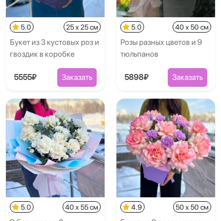
5.0
25 x 25 см
5.0
40 x 50 см
Букет из 3 кустовых роз и
Розы разных цветов и 9
гвоздик в коробке
тюльпанов
5555₽
Заказать
5898₽
Заказать
5.0
40 x 55 см
4.9
50 x 50 см