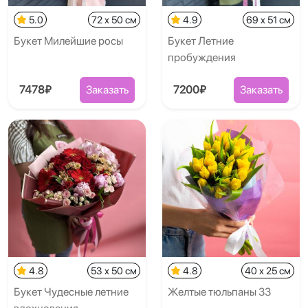
5.0
72 x 50 см
4.9
69 x 51 см
Букет Милейшие росы
Букет Летние
пробуждения
7478₽
Заказать
7200₽
Заказать
4.8
53 x 50 см
4.8
40 x 25 см
Букет Чудесные летние
Желтые тюльпаны 33