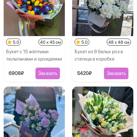
5.0
40 x 45 см
5.0
48 x 48 см
Букет с 15 жёлтыми
Букет из 9 белых роз в
тюльпанами и орхидеями
статице в коробке
6908₽
Заказать
5420₽
Заказать