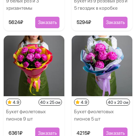
9 белых роз и 3
Букет из 9 розовых роз и
хризантемы
5 гвоздик в коробке
5624₽
Заказать
5294₽
Заказать
4.9
40 x 25 см
4.9
40 x 20 см
Букет фиолетовых
Букет фиолетовых
пионов 9 шт
пионов 5 шт
6361₽
Заказать
4215₽
Заказать