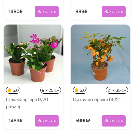
1480₽
Заказать
889₽
Заказать
5.0
9 x 20 см
5.0
21 x 65 см
Шлюмбергера 9/20
Цитрусв горшке 65/21
размер
1489₽
Заказать
5990₽
Заказать