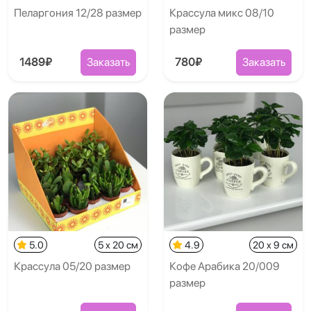
Пеларгония 12/28 размер
Крассула микс 08/10
размер
1489₽
Заказать
780₽
Заказать
5.0
5 x 20 см
4.9
20 x 9 см
Крассула 05/20 размер
Кофе Арабика 20/009
размер