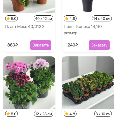
5.0
40 x 12 см
4.8
14 x 40 см
Плант Микс 40/012 2
Пицея Коника 14/40
размер
880₽
Заказать
1240₽
Заказать
5.0
12 x 28 см
4.8
8 x 10 см