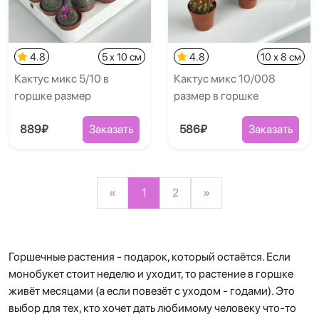
4.8
5 x 10 см
4.8
10 x 8 см
Кактус микс 5/10 в
Кактус микс 10/008
горшке размер
размер в горшке
889₽
Заказать
586₽
Заказать
«
1
2
»
Горшечные растения - подарок, который остаётся. Если
монобукет стоит неделю и уходит, то растение в горшке
живёт месяцами (а если повезёт с уходом - годами). Это
выбор для тех, кто хочет дать любимому человеку что-то