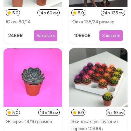
5.0
14 x 60 см
5.0
24 x 135 см
Юкка 60/14
Юкка 135/24 размер
2489₽
Заказать
10990₽
Заказать
5.0
14 x 16 см
5.0
5 x 10 см
Эчверия 14/16 размер
Эхинокактус Грузони в
горшке 10/005