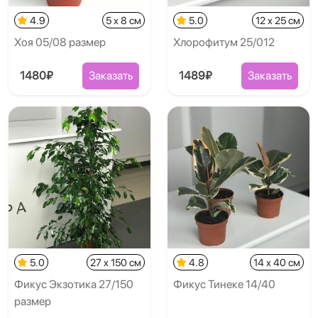
4.9
5 x 8 см
5.0
12 x 25 см
Хоя 05/08 размер
Хлорофитум 25/012
1480₽
Заказать
1489₽
Заказать
5.0
27 x 150 см
4.8
14 x 40 см
Фикус Экзотика 27/150
Фикус Тинеке 14/40
размер