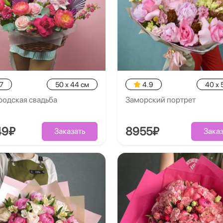
7
50 x 44 см
4.9
40 x 
родская свадьба
Заморский портрет
49₽
8955₽
Заказать
Заказ