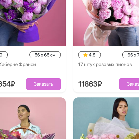
.9
56 x 65 см
4.8
66 x 
 Каберне Франси
17 штук розовых пионов
654₽
11863₽
Заказать
Заказ