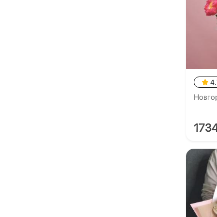
4.
Новго
173