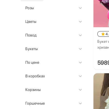
Розы
Цветы
4
Повод
Букет 
хриза
Букеты
598
По цене
В коробках
Корзины
Горшечные