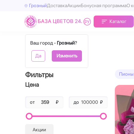
Грозный
Доставка
Акции
Бонусная программа
О 
Каталог
Главная
Пионы
Ваш город -
Грозный
?
Пионы
Да
Изменить
Фильтры
Пионы 
Цена
от
₽
до
₽
Акции