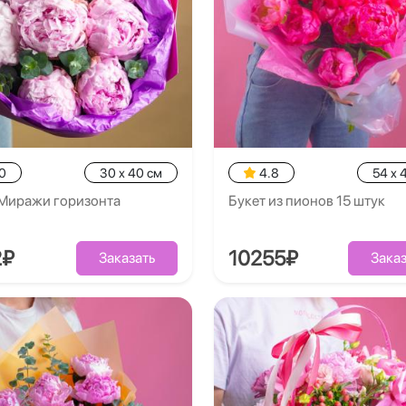
0
30 x 40 см
4.8
54 x 
 Миражи горизонта
Букет из пионов 15 штук
2₽
10255₽
Заказать
Заказ