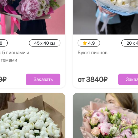
.8
45 x 40 см
4.9
20 x 
с 5 пионами и
Букет пионов
нтемами
9₽
от 3840₽
Заказать
Заказ