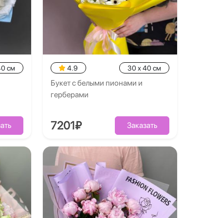
40 см
4.9
30 x 40 см
Букет с белыми пионами и
герберами
7201₽
ать
Заказать