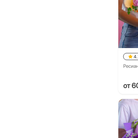
4.
Ресиа
от 