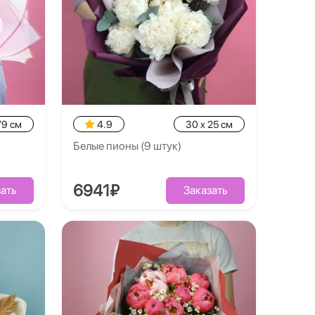
79 см
4.9
30 x 25 см
Белые пионы (9 штук)
6941₽
ать
Заказать