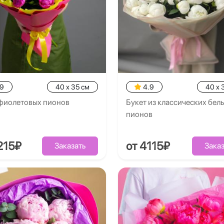
.9
40 x 35 см
4.9
40 x 
 фиолетовых пионов
Букет из классических бел
пионов
215₽
от 4115₽
Заказать
Заказ