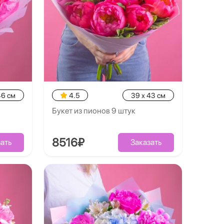
46 см
4.5
39 x 43 см
Букет из пионов 9 штук
8516₽
ать
Заказать