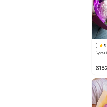
5.
Букет
615