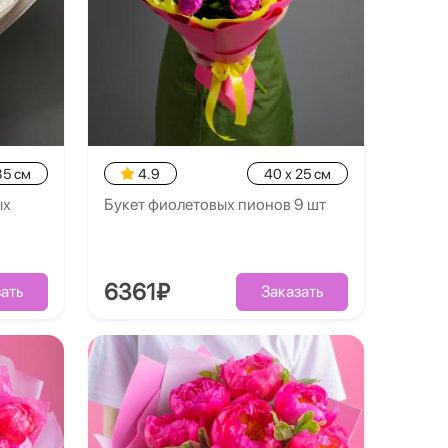
35 см
4.9
40 x 25 см
ых
Букет фиолетовых пионов 9 шт
6361₽
ать
Заказать