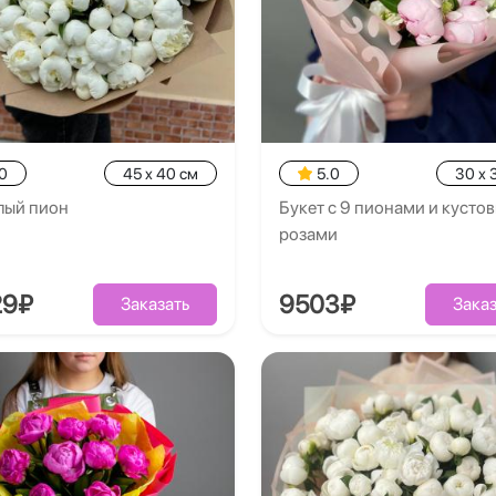
0
45 x 40 см
5.0
30 x 
лый пион
Букет с 9 пионами и кусто
розами
29₽
9503₽
Заказать
Заказ