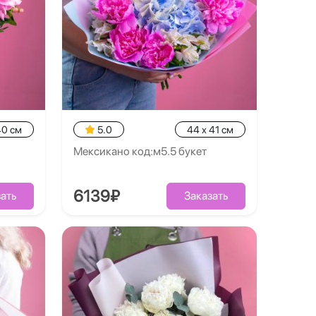
40 см
5.0
44 x 41 см
Мексикано код:м5.5 букет
6139₽
ать
Заказать