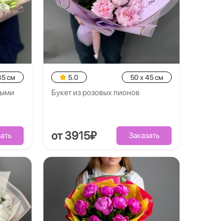
35 см
5.0
50 x 45 см
выми
Букет из розовых пионов
от 3915₽
ать
Заказать