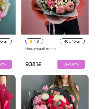
55 см
4.8
40 x 45 см
Наилучший актер
9381₽
ать
Заказать