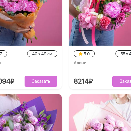
7
40 x 49 см
5.0
55 x 
н
Алани
6094₽
8214₽
Заказать
Заказ