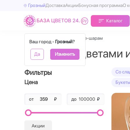
Грозный
Доставка
Акции
Бонусная программа
О 
Каталог
Главная
C цветами и Bubble-шарам
Ваш город -
Грозный
?
Коробки с цветами 
Да
Изменить
Фильтры
Cо сла
Цена
Букеты
от
₽
до
₽
Акции