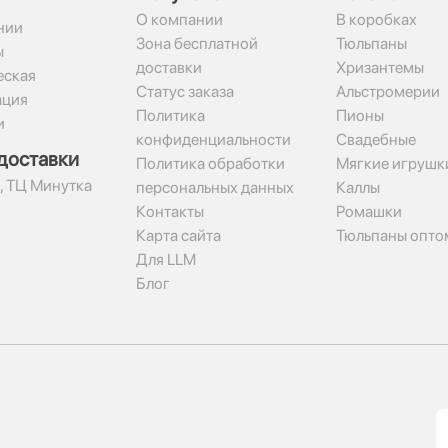
О компании
В коробках
нии
Зона бесплатной
Тюльпаны
ы
доставки
Хризантемы
ская
Статус заказа
Альстромерии
ация
Политика
Пионы
и
конфиденциальности
Свадебные
доставки
Политика обработки
Мягкие игрушк
2, ТЦ Минутка
персональных данных
Каллы
Контакты
Ромашки
Карта сайта
Тюльпаны опто
Для LLM
Блог