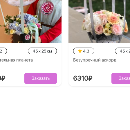
2
45 x 25 см
4.3
45 x 
тельная планета
Безупречный аккорд
9₽
6310₽
Заказать
Заказ