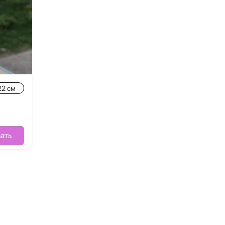
22 см
ать