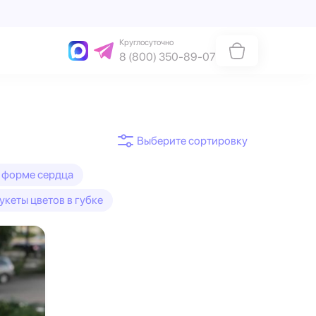
Круглосуточно
8 (800) 350-89-07
 форме сердца
укеты цветов в губке