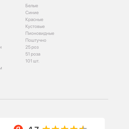
Белые
Синие
Красные
Кустовые
Пионовидные
Поштучно
и
25 роз
51 роза
101 шт.
м