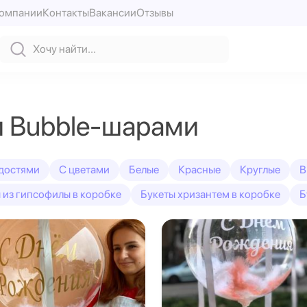
компании
Контакты
Вакансии
Отзывы
и Bubble-шарами
достями
С цветами
Белые
Красные
Круглые
В
 из гипсофилы в коробке
Букеты хризантем в коробке
Б