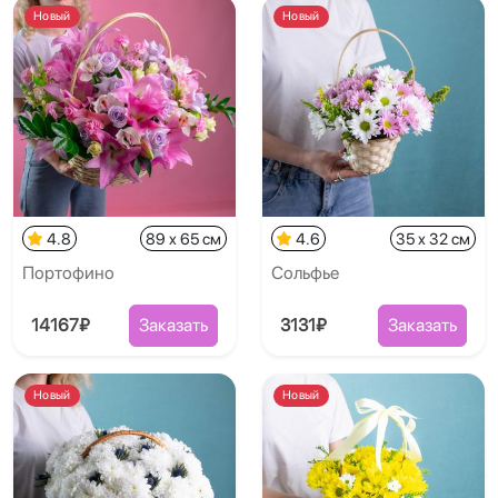
Новый
Новый
4.8
89 x 65 см
4.6
35 x 32 см
Портофино
Сольфье
14167₽
Заказать
3131₽
Заказать
Новый
Новый