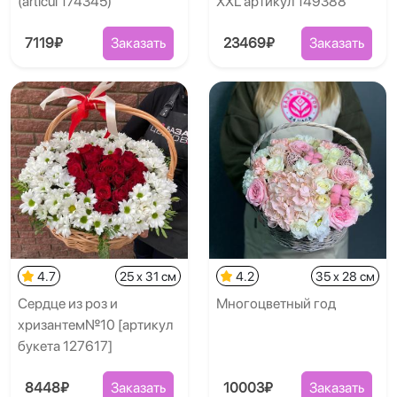
(articul 174345)
XXL артикул 149388
7119₽
Заказать
23469₽
Заказать
4.7
25 x 31 см
4.2
35 x 28 см
Сердце из роз и
Многоцветный год
хризантем№10 [артикул
букета 127617]
8448₽
Заказать
10003₽
Заказать