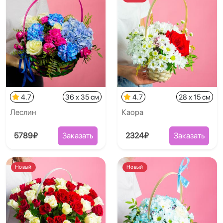
4.7
36 x 35 см
4.7
28 x 15 см
Леслин
Каора
5789₽
Заказать
2324₽
Заказать
Новый
Новый