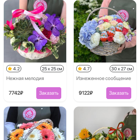
4.2
25 x 25 см
4.7
30 x 27 см
Нежная мелодия
Изнеженное сообщение
7742₽
Заказать
9122₽
Заказать