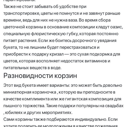
Также не стоит забывать об удобстве при
транспортировке, цветы не помнутся и не завянут раньше
времени, ведь для них не нужна ваза. Во время сбора
цветочной корзины в основание композиции кладут оазис,
специальную флористическую губку, которая постоянно
питает растения. Если же боитесь досрочного увядания
букета, то не лишним будет перестраховаться и
приобрести к подарку кризал — это сухая подкормка для
цветов, которая восполняет недостаток витаминов и
питательных веществ в воде.
Разновидности корзин
Этот вид букета имеет варианты: это может быть довольно
миниатюрная корзиночка , которую вы преподносите в
качестве комплимента или же гигантская композиция для
пышного торжества. Такие подарки популярны на свадьбах
, юбилеях и других мероприятиях.
Сами корзины также подбираются индивидуально. Если
хотите подарить ее молодоженам в качестве пожелания