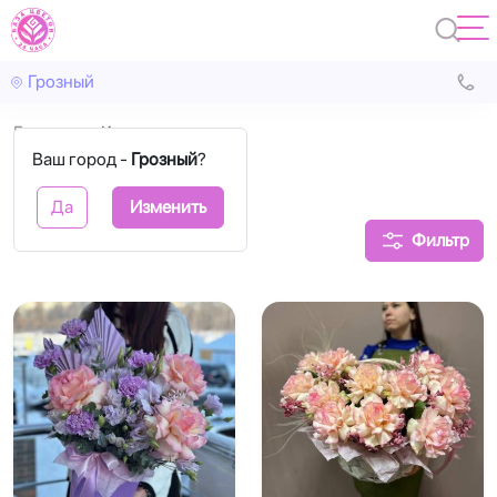
Грозный
Главная
Корзины
Ваш город -
Грозный
?
Корзины цветов
Да
Изменить
Фильтр