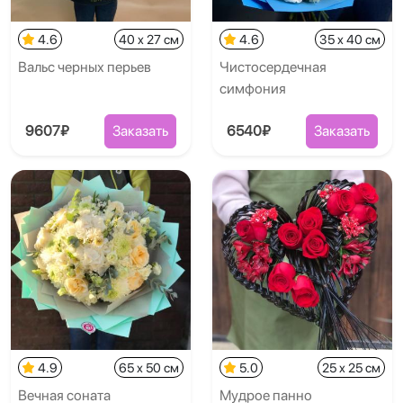
4.6
40 x 27 см
4.6
35 x 40 см
Вальс черных перьев
Чистосердечная
симфония
9607₽
Заказать
6540₽
Заказать
4.9
65 x 50 см
5.0
25 x 25 см
Вечная соната
Мудрое панно