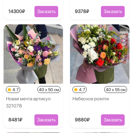
14300₽
Заказать
9378₽
Заказать
4.7
40 x 50 см
4.7
40 x 55 см
Новая мечта артикул:
Небесное роялти
321078
8481₽
Заказать
9880₽
Заказать