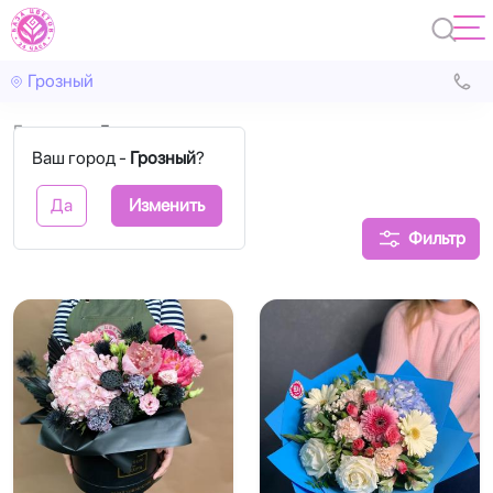
Грозный
Главная
Бувардия
Ваш город -
Грозный
?
Бувардия
Да
Изменить
Фильтр