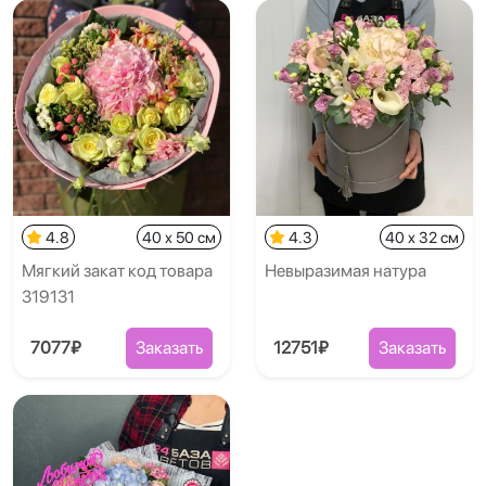
4.8
40 x 50 см
4.3
40 x 32 см
Мягкий закат код товара
Невыразимая натура
319131
7077₽
Заказать
12751₽
Заказать