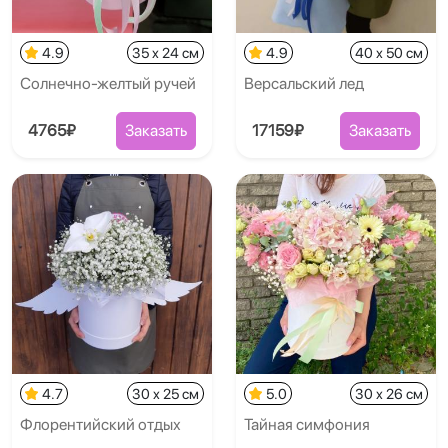
4.9
35 x 24 см
4.9
40 x 50 см
Солнечно-желтый ручей
Версальский лед
4765₽
Заказать
17159₽
Заказать
4.7
30 x 25 см
5.0
30 x 26 см
Флорентийский отдых
Тайная симфония