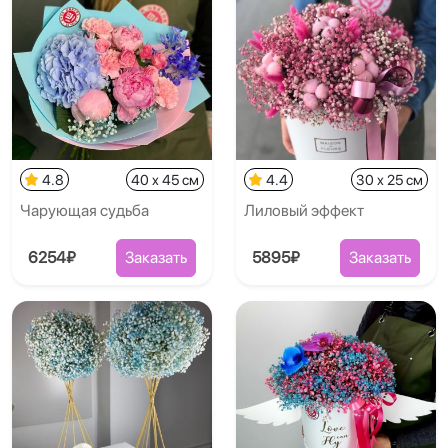
4.8
40 x 45 см
4.4
30 x 25 см
Чарующая судьба
Лиловый эффект
6254₽
Заказать
5895₽
Заказать