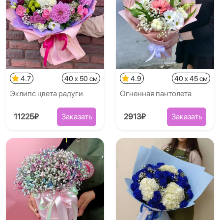
4.7
40 x 50 см
4.9
40 x 45 см
Эклипс цвета радуги
Огненная пантолета
11225₽
Заказать
2913₽
Заказать