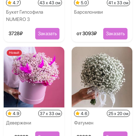
4.7
43 x 43 см
5.0
41 x 33 см
Букет Гипсофила
Барселониви
NUMERO 3
3728₽
Заказать
от 3093₽
Заказать
Новый
4.9
37 x 33 см
4.6
25 x 20 см
Девержени
Фатумен