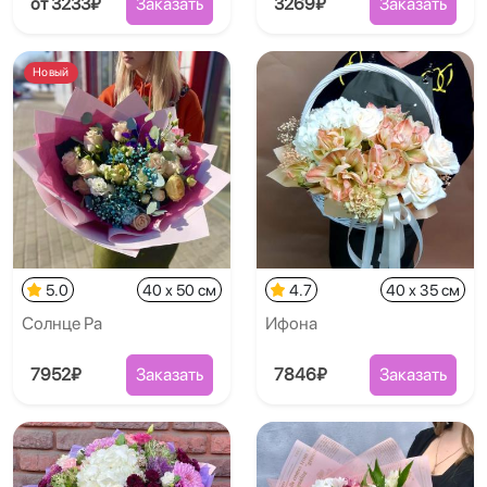
от 3233₽
Заказать
3269₽
Заказать
Новый
5.0
40 x 50 см
4.7
40 x 35 см
Солнце Ра
Ифона
7952₽
Заказать
7846₽
Заказать