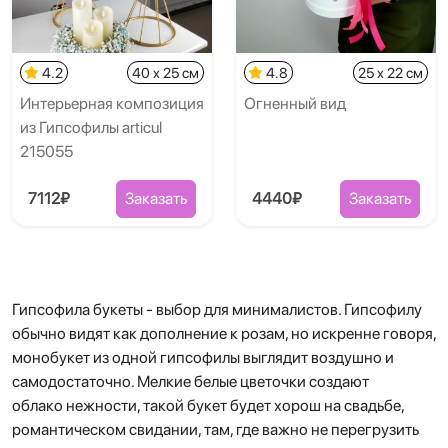
4.2
40 x 25 см
4.8
25 x 22 см
Интерьерная композиция
Огненный вид
из Гипсофилы articul
215055
7112₽
Заказать
4440₽
Заказать
Гипсофила букеты - выбор для минималистов. Гипсофилу
обычно видят как дополнение к розам, но искренне говоря,
монобукет из одной гипсофилы выглядит воздушно и
самодостаточно. Мелкие белые цветочки создают
облако нежности, такой букет будет хорош на свадьбе,
романтическом свидании, там, где важно не перегрузить