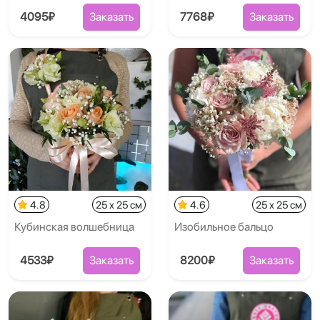
4095₽
Заказать
7768₽
Заказать
4.8
25 x 25 см
4.6
25 x 25 см
Кубинская волшебница
Изобильное бальцо
4533₽
Заказать
8200₽
Заказать