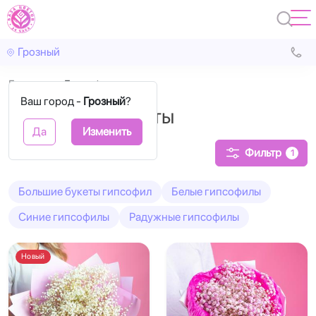
Грозный
Главная
Гипсофила
Ваш город -
Грозный
?
Гипсофила букеты
Да
Изменить
Фильтр
1
Большие букеты гипсофил
Белые гипсофилы
Синие гипсофилы
Радужные гипсофилы
Новый