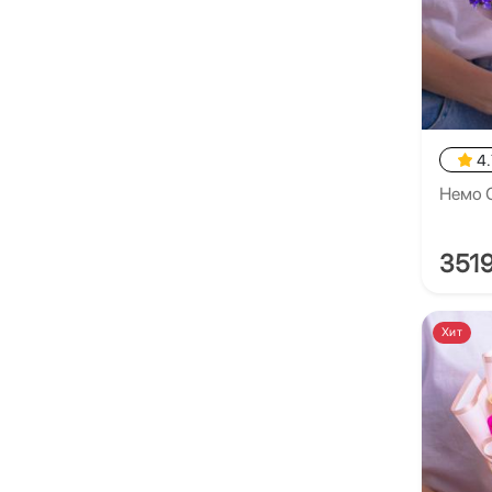
4.
Немо С
351
Хит