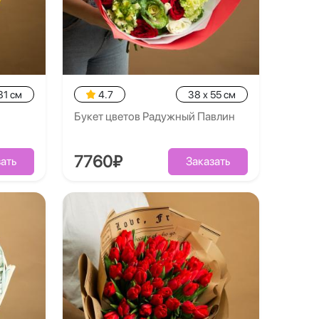
81 см
4.7
38 x 55 см
Букет цветов Радужный Павлин
7760₽
ать
Заказать