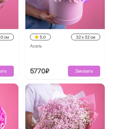
40 см
5.0
32 x 32 см
Асаль
5770₽
ать
Заказать