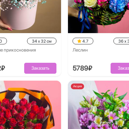
0
34 x 32 см
4.7
36 x 
е прикосновения
Леслин
2₽
5789₽
Заказать
Заказ
Акция