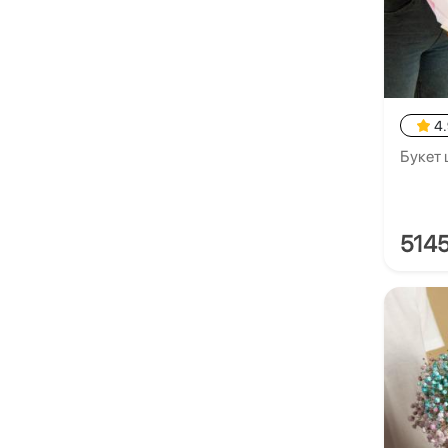
4
Букет
514