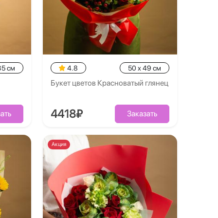
35 см
4.8
50 x 49 см
Букет цветов Красноватый глянец
4418₽
ать
Заказать
Акция