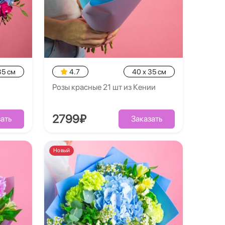
35 см
4.7
40 x 35 см
Розы красные 21 шт из Кении
2799₽
ать
Заказать
Новый