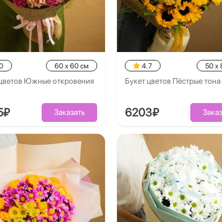
0
60 x 60 см
4.7
50 x 
 цветов Южные откровения
Букет цветов Пёстрые тона
5₽
6203₽
Заказать
Заказ