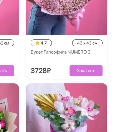
32 см
4.7
43 x 43 см
Букет Гипсофила NUMERO 3
3728₽
ать
Заказать