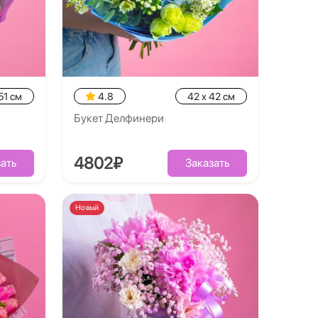
51 см
4.8
42 x 42 см
Букет Делфинери
4802₽
ать
Заказать
Новый