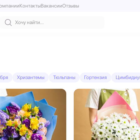
компании
Контакты
Вакансии
Отзывы
ября
Хризантемы
Тюльпаны
Гортензия
Цимбидиу