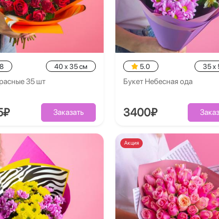
.8
40 x 35 см
5.0
35 x 
расные 35 шт
Букет Небесная ода
5₽
3400₽
Заказать
Заказ
Акция