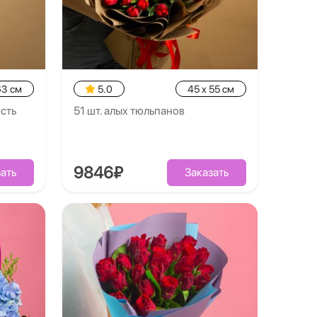
63 см
5.0
45 x 55 см
сть
51 шт. алых тюльпанов
9846₽
ать
Заказать