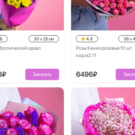
.8
30 x 25 см
4.8
38 x 
Тропический идеал
Розы Кения розовые 51 шт
код:м2.11
8₽
6496₽
Заказать
Заказ