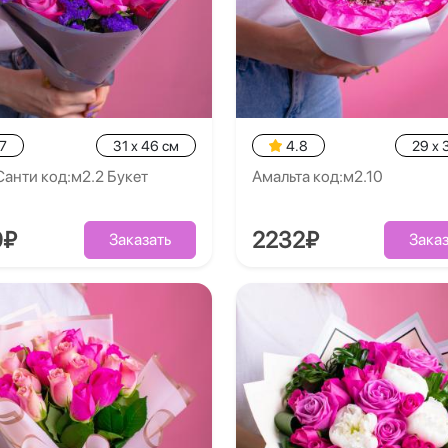
7
31 x 46 см
4.8
29 x 
анти код:м2.2 Букет
Амальта код:м2.10
9₽
2232₽
Заказать
Заказ