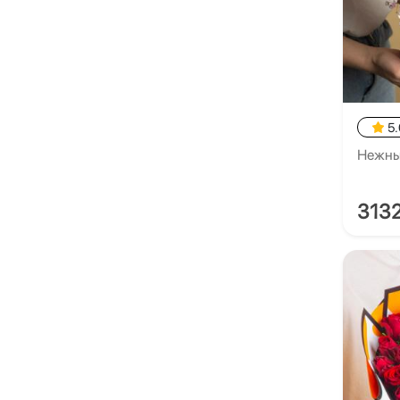
5.
Нежны
313