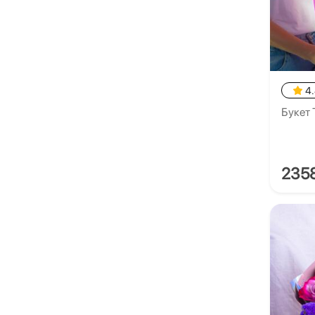
4
Букет 
235