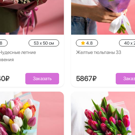
.8
53 x 50 см
4.8
40 x 
Чудесные летние
Желтые тюльпаны 33
овения
40₽
5867₽
Заказать
Заказ