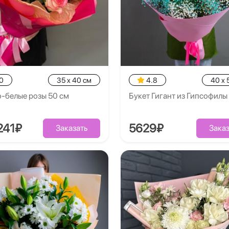
0
35 x 40 см
4.8
40 x 
-белые розы 50 см
Букет Гигант из Гипсофил
241₽
5629₽
Заказать
Заказ