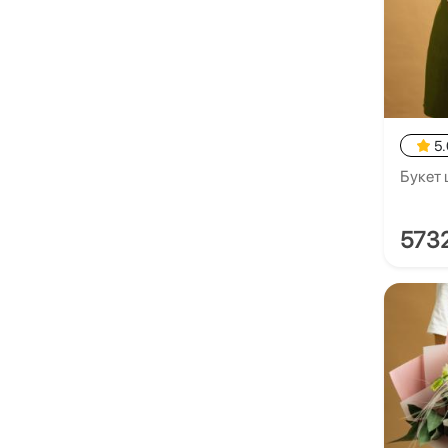
5.
Букет 
573