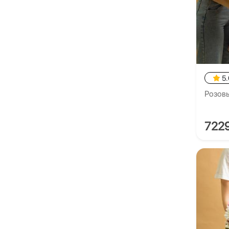
5.
Розовы
722