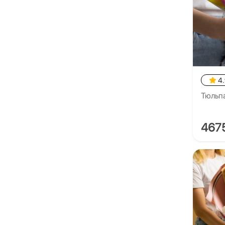
4
Тюльпа
467