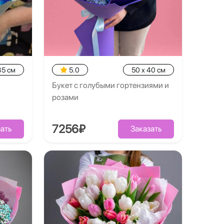
35 см
5.0
50 x 40 см
Букет с голубыми гортензиями и
розами
7256₽
ать
Заказать