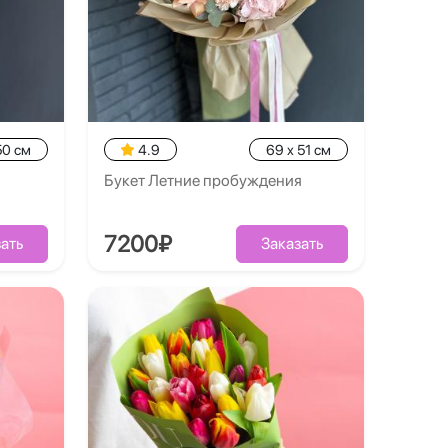
50 см
4.9
69 x 51 см
Букет Летние пробуждения
7200₽
ать
Заказать