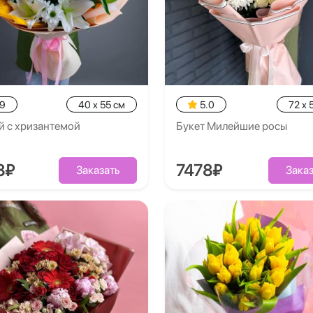
.9
40 x 55 см
5.0
72 x 
й с хризантемой
Букет Милейшие росы
8₽
7478₽
Заказать
Заказ