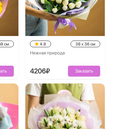
59 см
4.8
38 x 36 см
Нежная природа
4206₽
ать
Заказать