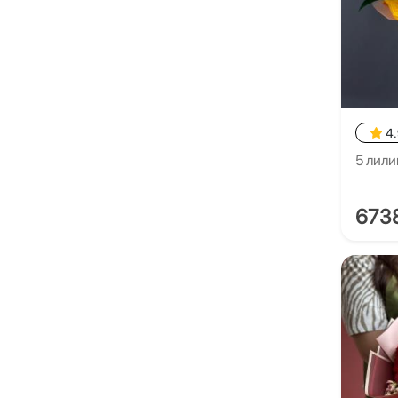
4
5 лили
673