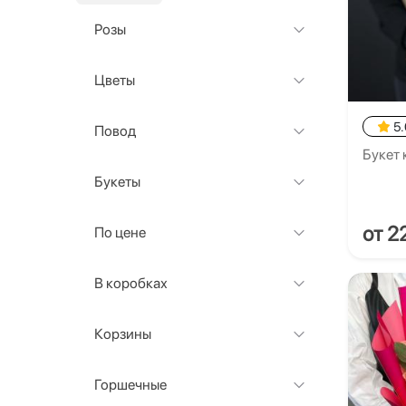
Розы
Цветы
5.
Повод
Букет 
Букеты
от 2
По цене
В коробках
Корзины
Горшечные