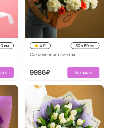
20 см
4.9
50 x 50 см
Сокровенность мечты
9986₽
ать
Заказать