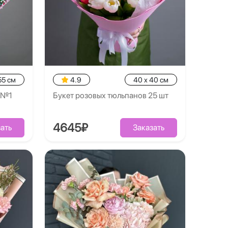
55 см
4.9
40 x 40 см
ы №1
Букет розовых тюльпанов 25 шт
4645₽
ать
Заказать