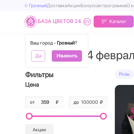
Грозный
Доставка
Акции
Бонусная программа
О 
Каталог
Главная
14 февраля
Ваш город -
Грозный
?
Букеты на 14 февра
Да
Изменить
Фильтры
Розы
Цена
от
₽
до
₽
Акции