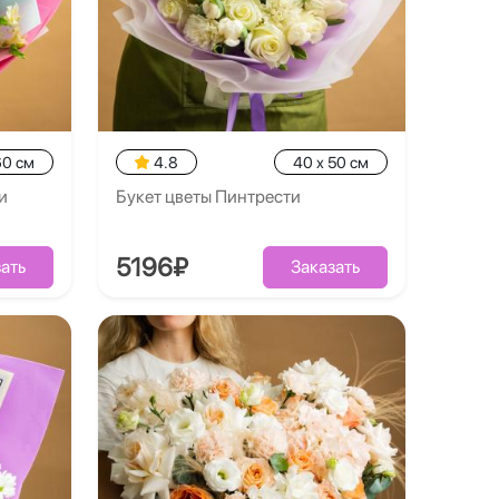
60 см
4.8
40 x 50 см
и
Букет цветы Пинтрести
5196₽
ать
Заказать