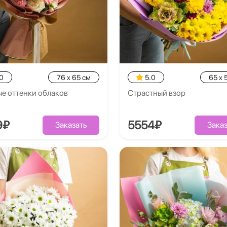
0
76 x 65 см
5.0
65 x 
е оттенки облаков
Страстный взор
9₽
5554₽
Заказать
Заказ