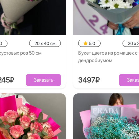
0
20 x 40 см
5.0
20 x 
кустовых роз 50 см
Букет цветов из ромашек с
дендробиумом
245₽
3497₽
Заказать
Заказ