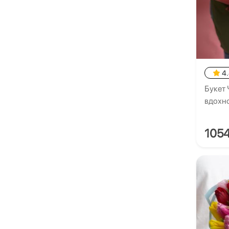
4
Букет 
вдохн
105