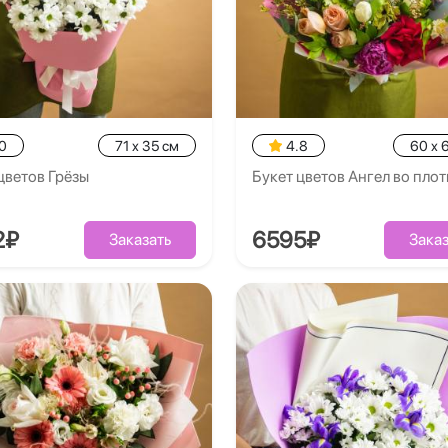
0
71 x 35 см
4.8
60 x 
цветов Грёзы
Букет цветов Ангел во плот
2₽
6595₽
Заказать
Заказ