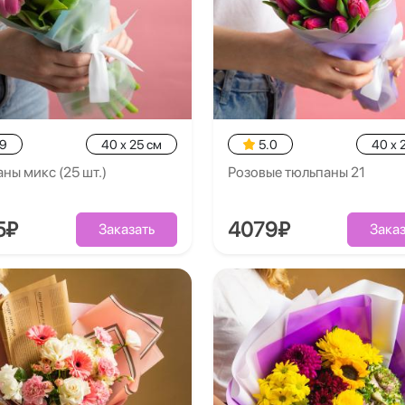
.9
40 x 25 см
5.0
40 x 
ны микс (25 шт.)
Розовые тюльпаны 21
5₽
4079₽
Заказать
Заказ