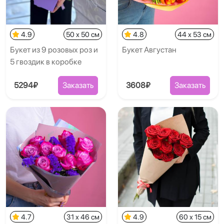
4.9
50 x 50 см
4.8
44 x 53 см
Букет из 9 розовых роз и
Букет Августан
5 гвоздик в коробке
5294₽
Заказать
3608₽
Заказать
4.7
31 x 46 см
4.9
60 x 15 см