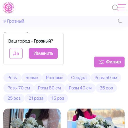
Грозный
Главная
9 роз
Ваш город -
Грозный
?
9 роз букеты
Да
Изменить
Фильтр
Розы
Белые
Розовые
Сердца
Розы 50 см
Розы 70 см
Розы 80 см
Розы 40 см
35 роз
25 роз
21 роза
15 роз