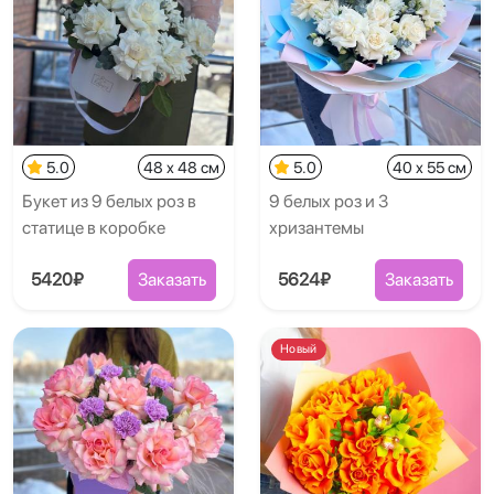
5.0
48 x 48 см
5.0
40 x 55 см
Букет из 9 белых роз в
9 белых роз и 3
статице в коробке
хризантемы
5420₽
Заказать
5624₽
Заказать
Новый