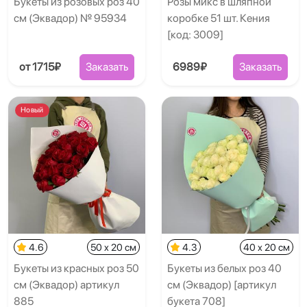
Букеты из розовых роз 40
Розы микс в шляпной
см (Эквадор) № 95934
коробке 51 шт. Кения
[код: 3009]
от 1715₽
Заказать
6989₽
Заказать
Новый
4.6
50 x 20 см
4.3
40 x 20 см
Букеты из красных роз 50
Букеты из белых роз 40
см (Эквадор) артикул
см (Эквадор) [артикул
885
букета 708]