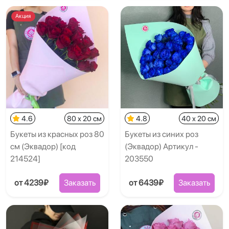
Акция
4.6
80 x 20 см
4.8
40 x 20 см
Букеты из красных роз 80
Букеты из синих роз
см (Эквадор) [код
(Эквадор) Артикул -
214524]
203550
от 4239₽
Заказать
от 6439₽
Заказать