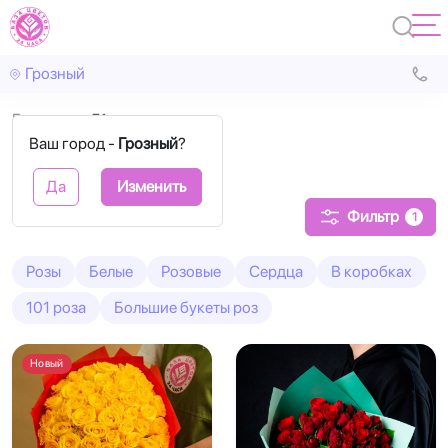
Грозный
Главная
51 роза
Ваш город -
Грозный
?
51 Роза
Да
Изменить
Фильтр
1
Розы
Белые
Розовые
Сердца
В коробках
101 роза
Большие букеты роз
Новый