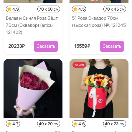
4.9
70 x 50 см
4.5
70 x 45 см
Белая и Синяя Роза 51шт
51 Роза Эквадор 70см
70см (Эквадор) (articul
(высокая роза) №: 121245
121422)
20233₽
Заказать
15559₽
Заказать
Акция
4.7
40 x 20 см
4.6
40 x 23 см