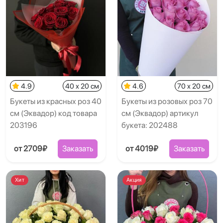
4.9
40 x 20 см
4.6
70 x 20 см
Букеты из красных роз 40
Букеты из розовых роз 70
см (Эквадор) код товара
см (Эквадор) артикул
203196
букета: 202488
от 2709₽
Заказать
от 4019₽
Заказать
Хит
Акция