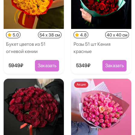
5.0
54 x 38 см
4.8
40 x 40 см
Букет цветов из 51
Розы 51 шт Кения
огневой кении
красные
5949₽
Заказать
5349₽
Заказать
Акция