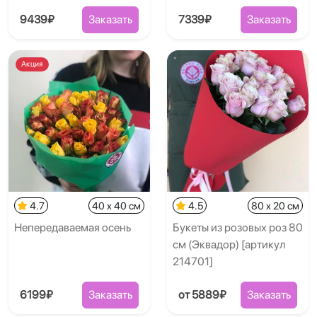
9439₽
Заказать
7339₽
Заказать
Акция
4.7
40 x 40 см
4.5
80 x 20 см
Непередаваемая осень
Букеты из розовых роз 80
см (Эквадор) [артикул
214701]
6199₽
Заказать
от 5889₽
Заказать