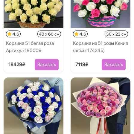
4.6
40 x 60 см
4.6
30 x 23 см
Корзина 51 белая роза
Корзина из 51 розы Кения
Артикул 180009
(articul 174345)
18429₽
Заказать
7119₽
Заказать