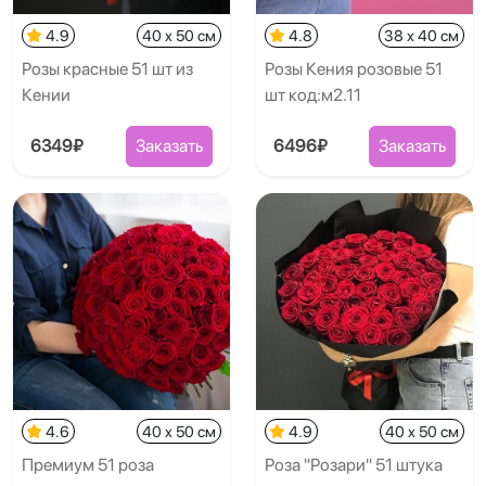
4.9
40 x 50 см
4.8
38 x 40 см
Розы красные 51 шт из
Розы Кения розовые 51
Кении
шт код:м2.11
6349₽
Заказать
6496₽
Заказать
4.6
40 x 50 см
4.9
40 x 50 см
Премиум 51 роза
Роза "Розари" 51 штука