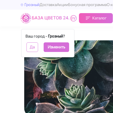
Грозный
Доставка
Акции
Бонусная программа
О 
Каталог
Главная
Наши статьи
Ваш город -
Грозный
?
Да
Изменить