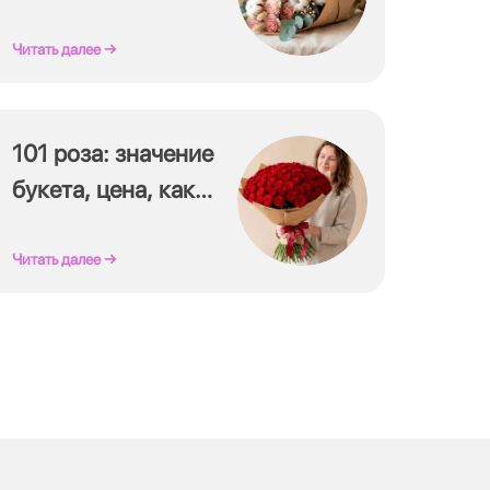
дарить — гайд
флориста
Читать далее →
101 роза: значение
букета, цена, как
выбрать и
сохранить
Читать далее →