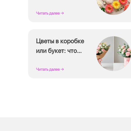
топ-15 для букетов
Читать далее →
Цветы в коробке
или букет: что
выбрать и в чём
разница
Читать далее →