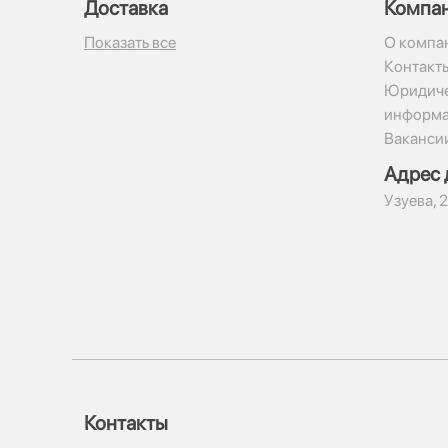
Доставка
Компа
Показать все
О компа
Контакт
Юридиче
информ
Ваканси
Адрес 
​Узуева, 
Контакты