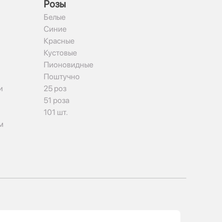
Рoзы
Белые
Синие
Красные
Кустовые
Пионовидные
Поштучно
и
25 роз
51 роза
101 шт.
м