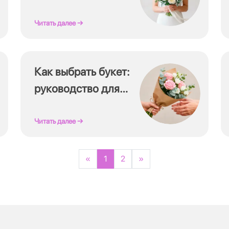
цветы и советы
флориста
Читать далее →
Как выбрать букет:
руководство для
тех, кто не
разбирается в
Читать далее →
цветах
«
1
2
»