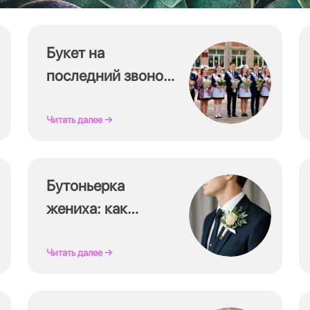
Букет на
последний звонок:
что подарить
учителю
Читать далее →
Бутоньерка
жениха: как
подобрать и
сочетать
Читать далее →