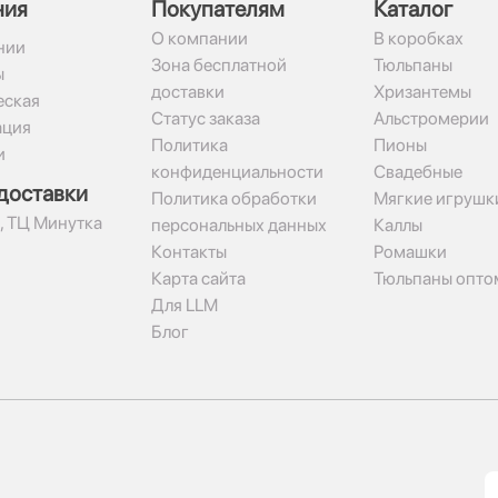
ния
Покупателям
Каталог
О компании
В коробках
нии
Зона бесплатной
Тюльпаны
ы
доставки
Хризантемы
ская
Статус заказа
Альстромерии
ация
Политика
Пионы
и
конфиденциальности
Свадебные
доставки
Политика обработки
Мягкие игрушк
2, ТЦ Минутка
персональных данных
Каллы
Контакты
Ромашки
Карта сайта
Тюльпаны опто
Для LLM
Блог