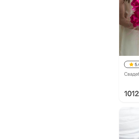
5.
Сваде
1012