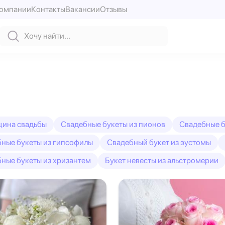
компании
Контакты
Вакансии
Отзывы
щина свадьбы
Свадебные букеты из пионов
Свадебные б
ные букеты из гипсофилы
Свадебный букет из эустомы
ные букеты из хризантем
Букет невесты из альстромерии