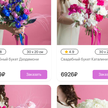
.8
30 x 20 см
4.9
30 x 
бный букет Дездемони
Свадебный букет Каталини
9₽
6926₽
Заказать
Заказ