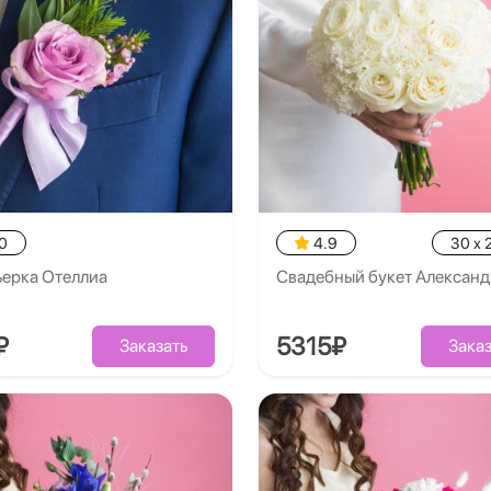
0
4.9
30 x 
ьерка Отеллиа
Свадебный букет Алексан
₽
5315₽
Заказать
Заказ