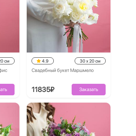
20 см
4.9
30 x 20 см
фис
Свадебный букет Маршмело
11835₽
ать
Заказать