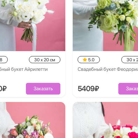
.8
30 x 20 см
5.0
30 x 
бный букет Айрилетти
Свадебный букет Феодори
0₽
5409₽
Заказать
Заказ