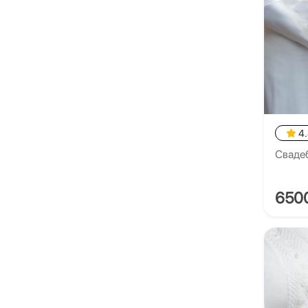
4
Сваде
650