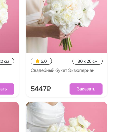
20 см
5.0
30 x 20 см
Свадебный букет Экзюпериан
5447₽
ать
Заказать