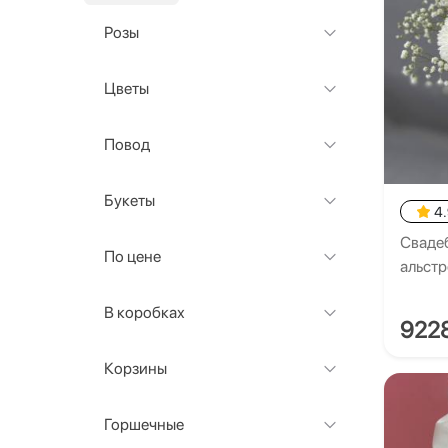
Розы
Цветы
Повод
Букеты
4
Свадеб
По цене
альст
В коробках
922
Корзины
Горшечные