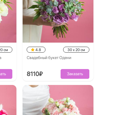
20 см
4.8
30 x 20 см
а
Свадебный букет Одени
8110₽
ать
Заказать