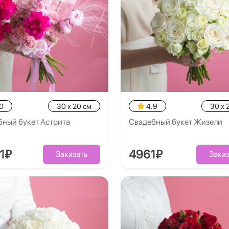
0
30 x 20 см
4.9
30 x 
бный букет Астрита
Свадебный букет Жизели
1₽
4961₽
Заказать
Заказ