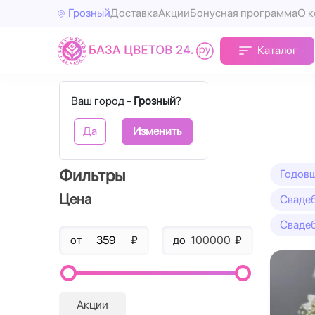
Грозный
Доставка
Акции
Бонусная программа
О 
Каталог
Главная
Свадьба
Ваш город -
Грозный
?
Свадьба
Да
Изменить
Фильтры
Годов
Цена
Свадеб
Свадеб
от
₽
до
₽
Акции