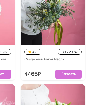
20 см
4.8
30 x 20 см
дрия
Свадебный букет Изоли
4465₽
ать
Заказать