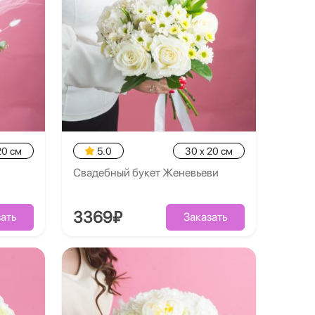
20 см
5.0
30 x 20 см
Свадебный букет Женевьеви
3369₽
ать
Заказать