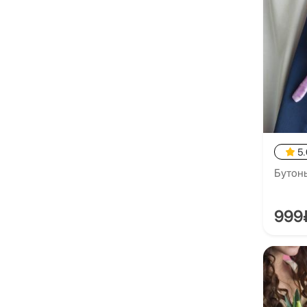
5.
Бутон
999