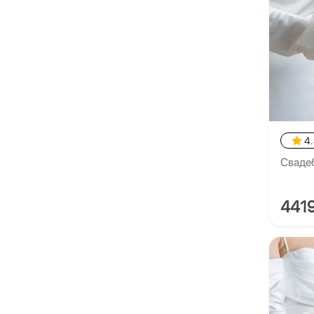
4
Сваде
441