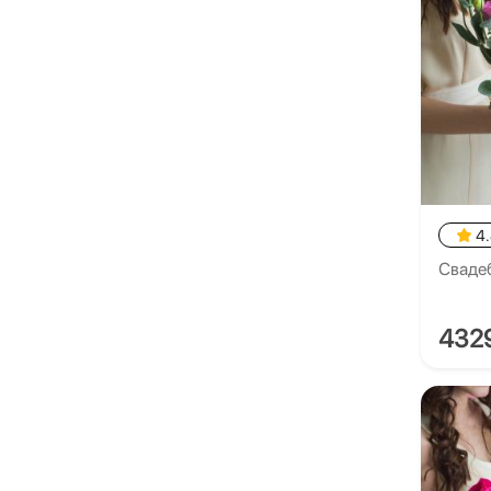
4
Сваде
432