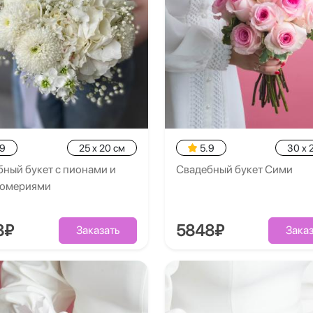
.9
25 x 20 см
5.9
30 x 
ный букет с пионами и
Свадебный букет Сими
ромериями
8₽
5848₽
Заказать
Заказ