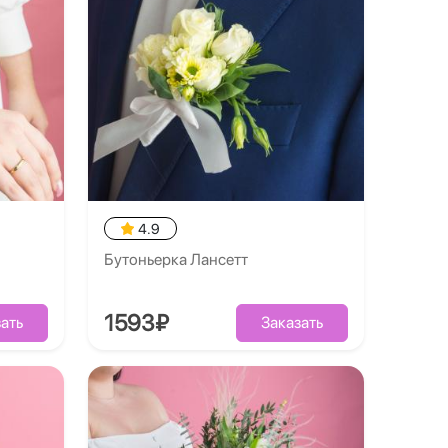
4.9
Бутоньерка Лансетт
1593₽
ать
Заказать