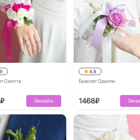
.9
4.8
ет Сюитта
​Брасле​т Одилли
8₽
1468₽
Заказать
Заказ