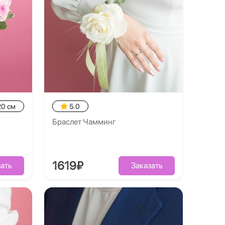
20 см
5.0
Браслет Чамминг
1619₽
ать
Заказать