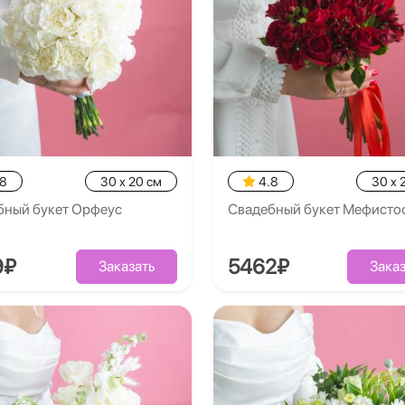
.8
30 x 20 см
4.8
30 x 
бный букет Орфеус
Свадебный букет Мефисто
9₽
5462₽
Заказать
Заказ