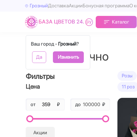
Грозный
Доставка
Акции
Бонусная программа
О 
Каталог
Главная
Поштучно
Ваш город -
Грозный
?
Розы поштучно
Да
Изменить
Фильтры
Розы
Цена
11 роз
от
₽
до
₽
Акции