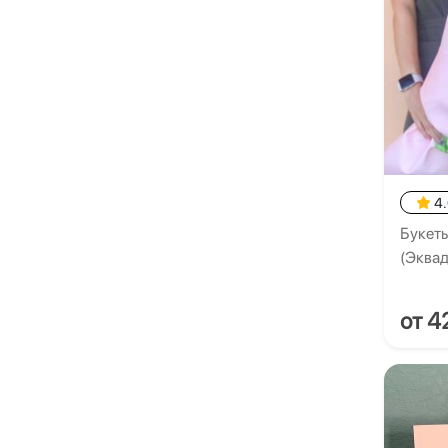
4
Букеты
(Эквад
от 4