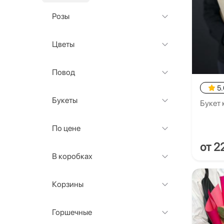
Розы
Цветы
Повод
5.
Букеты
Букет 
По цене
от 2
В коробках
Корзины
Горшечные