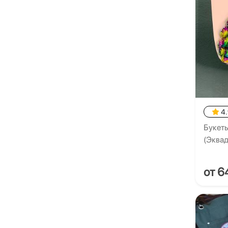
4
Букеты
(Эквад
от 