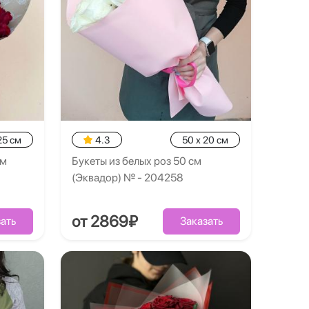
25 см
4.3
50 x 20 см
см
Букеты из белых роз 50 см
(Эквадор) № - 204258
от 2869₽
ать
Заказать