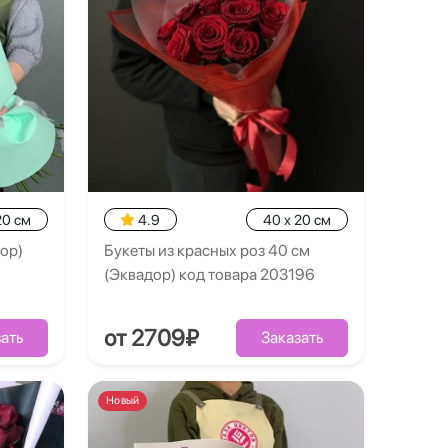
20 см
4.9
40 x 20 см
дор)
Букеты из красных роз 40 см
(Эквадор) код товара 203196
от 2709₽
ать
Заказать
Новый