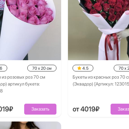
.6
70 x 20 см
4.5
70 x 
 из розовых роз 70 см
Букеты из красных роз 70 
ор) артикул букета:
(Эквадор) [Артикул: 123015
88
019₽
от 4019₽
Заказать
Заказ