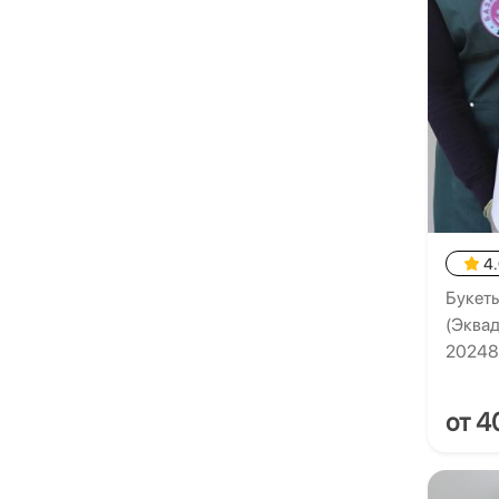
4
Букеты
(Эквад
2024
от 4