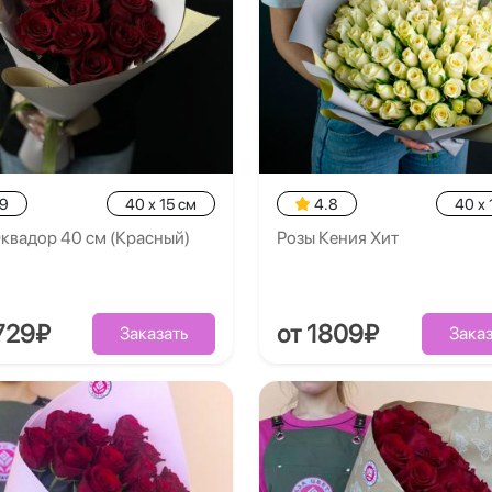
.9
40 x 15 см
4.8
40 x 
квадор 40 см (Красный)
Розы Кения Хит
729₽
от 1809₽
Заказать
Заказ