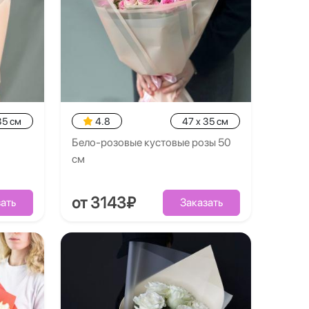
35 см
4.8
47 x 35 см
Бело-розовые кустовые розы 50
см
от 3143₽
ать
Заказать