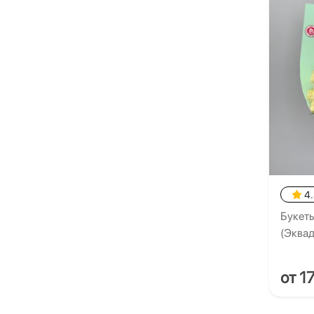
4
Букеты
(Эквад
от 1