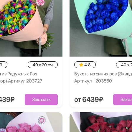
.9
40 x 20 см
4.8
40 x 
 из Радужных Роз
Букеты из синих роз (Эква
ор) Артикул 203727
Артикул - 203550
6439₽
от 6439₽
Заказать
Заказ