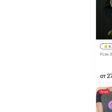
4
Розы Э
от 2
Акция