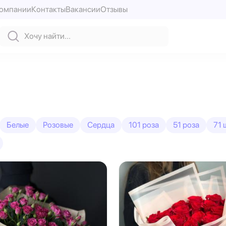
компании
Контакты
Вакансии
Отзывы
Белые
Розовые
Сердца
101 роза
51 роза
71 