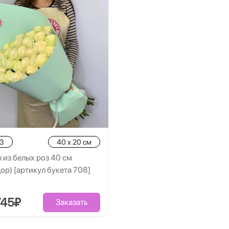
.3
40 x 20 см
 из белых роз 40 см
ор) [артикул букета 708]
745₽
Заказать