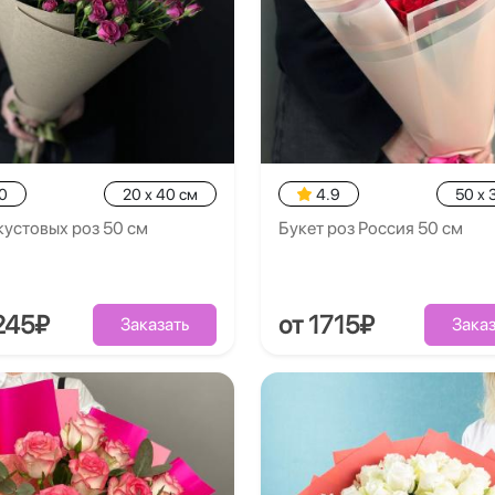
0
20 x 40 см
4.9
50 x 
кустовых роз 50 см
Букет роз Россия 50 см
245₽
от 1715₽
Заказать
Заказ