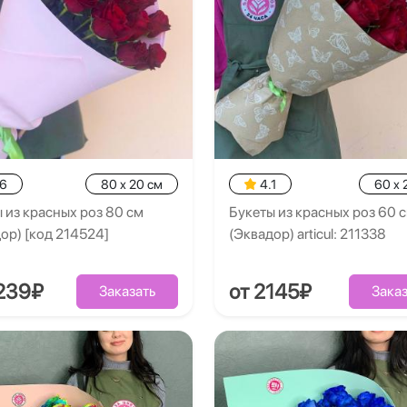
.6
80 x 20 см
4.1
60 x 
 из красных роз 80 см
Букеты из красных роз 60 
ор) [код 214524]
(Эквадор) articul: 211338
239₽
от 2145₽
Заказать
Заказ