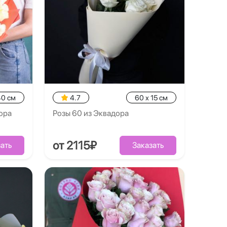
40 см
4.7
60 x 15 см
ора
Розы 60 из Эквадора
от 2115₽
ать
Заказать