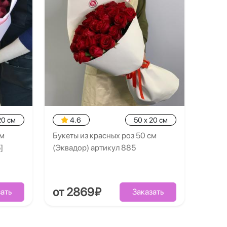
20 см
4.6
50 x 20 см
см
Букеты из красных роз 50 см
]
(Эквадор) артикул 885
от 2869₽
ать
Заказать