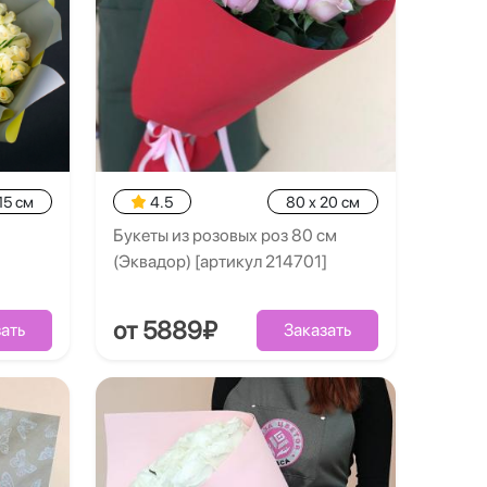
15 см
4.5
80 x 20 см
Букеты из розовых роз 80 см
(Эквадор) [артикул 214701]
от 5889₽
ать
Заказать