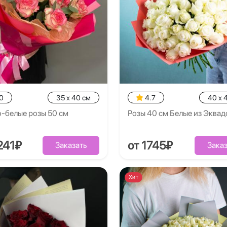
0
35 x 40 см
4.7
40 x 
-белые розы 50 см
Розы 40 см Белые из Эквад
241₽
от 1745₽
Заказать
Заказ
Хит