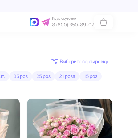
Круглосуточно
8 (800) 350-89-07
шт.
35 роз
25 роз
21 роза
15 роз