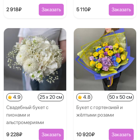
2 918₽
Заказать
5 110₽
Заказать
4.9
25 x 20 см
4.8
50 x 50 см
Свадебный букет с
Букет с гортензией и
пионами и
жёлтыми розами
альстромериями
9 228₽
Заказать
10 920₽
Заказать