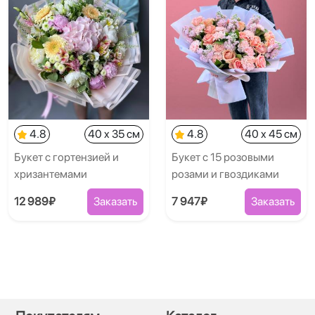
4.8
40 x 35 см
4.8
40 x 45 см
Букет с гортензией и
Букет с 15 розовыми
хризантемами
розами и гвоздиками
12 989₽
Заказать
7 947₽
Заказать