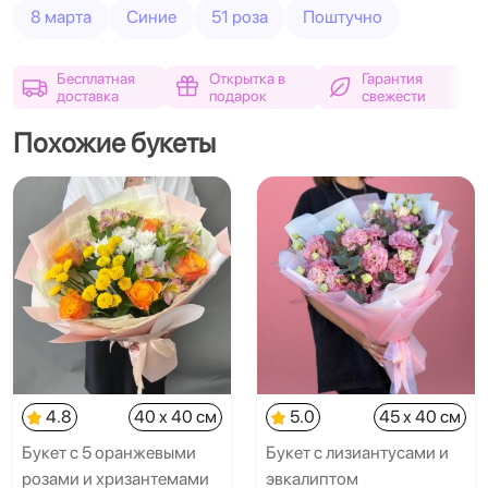
8 марта
Синие
51 роза
Поштучно
Бесплатная
Открытка в
Гарантия
доставка
подарок
свежести
Похожие букеты
4.8
40 x 40 см
5.0
45 x 40 см
Букет с 5 оранжевыми
Букет с лизиантусами и
розами и хризантемами
эвкалиптом