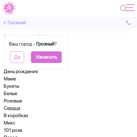
Грозный
Карта сайта
Ваш город -
Грозный
?
Розы
В коробках
Да
Изменить
Корзины
День рождения
Маме
Букеты
Белые
Розовые
Сердца
В коробках
Микс
101 роза