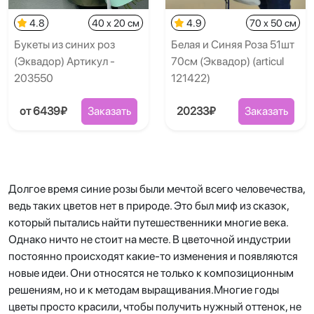
4.8
40 x 20 см
4.9
70 x 50 см
Букеты из синих роз
Белая и Синяя Роза 51шт
(Эквадор) Артикул -
70см (Эквадор) (articul
203550
121422)
от 6439₽
Заказать
20233₽
Заказать
Долгое время синие розы были мечтой всего человечества,
ведь таких цветов нет в природе. Это был миф из сказок,
который пытались найти путешественники многие века.
Однако ничто не стоит на месте. В цветочной индустрии
постоянно происходят какие-то изменения и появляются
новые идеи. Они относятся не только к композиционным
решениям, но и к методам выращивания.Многие годы
цветы просто красили, чтобы получить нужный оттенок, не