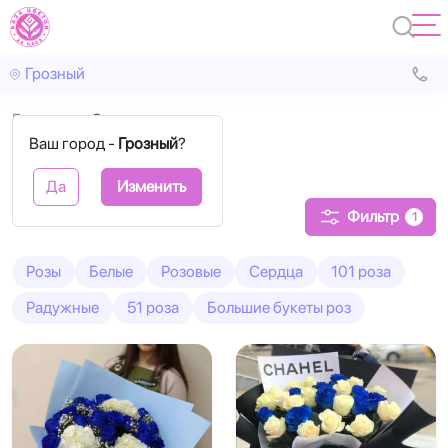
Грозный
Главная
Синие
Ваш город -
Грозный
?
Синие розы
Да
Изменить
Фильтр
1
Розы
Белые
Розовые
Сердца
101 роза
Радужные
51 роза
Большие букеты роз