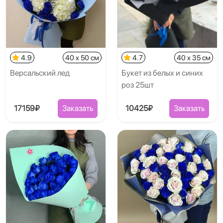
4.9
40 x 50 см
4.7
40 x 35 см
Версальский лед
Букет из белых и синих
роз 25шт
17159₽
Заказать
10425₽
Заказать