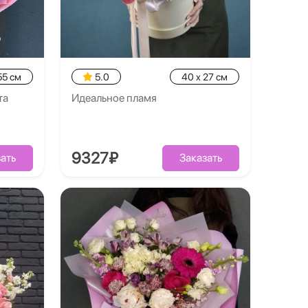
55 см
5.0
40 x 27 см
та
Идеальное пламя
9327₽
ать
Заказать