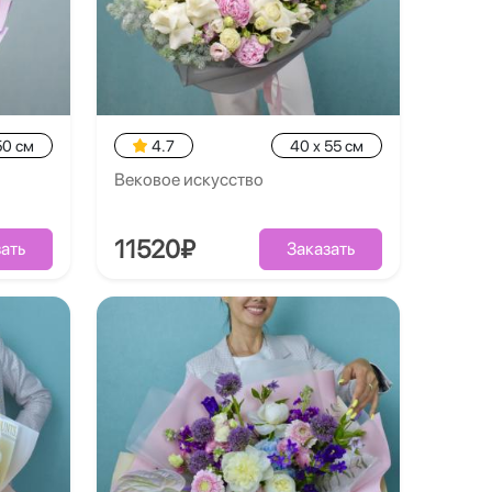
50 см
4.7
40 x 55 см
Вековое искусство
11520₽
ать
Заказать