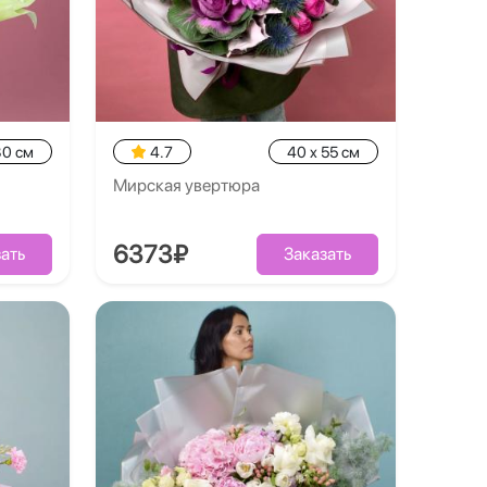
30 см
4.7
40 x 55 см
Мирская увертюра
6373₽
ать
Заказать