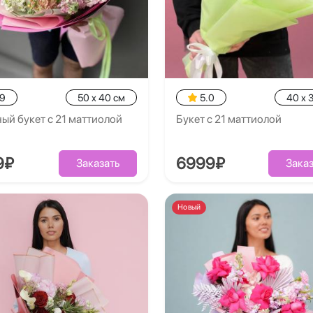
.9
50 x 40 см
5.0
40 x 
ый букет с 21 маттиолой
Букет с 21 маттиолой
9₽
6999₽
Заказать
Заказ
Новый