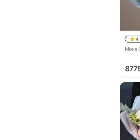
4
Моне 
877