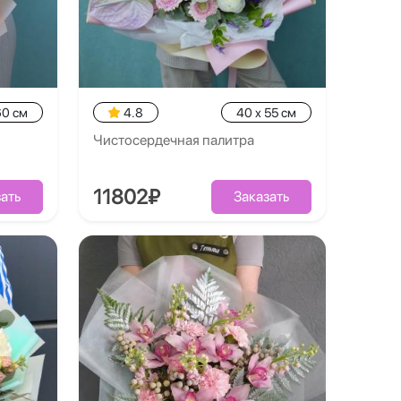
60 см
4.8
40 x 55 см
Чистосердечная палитра
11802₽
ать
Заказать