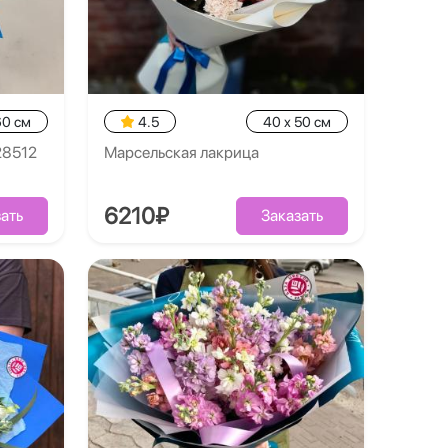
60 см
4.5
40 x 50 см
28512
Марсельская лакрица
6210₽
ать
Заказать