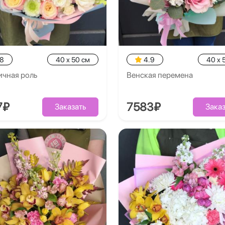
.8
40 x 50 см
4.9
40 x 
ичная роль
Венская перемена
7₽
7583₽
Заказать
Заказ