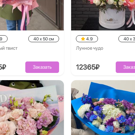
.9
40 x 50 см
4.9
40 x 
ый твист
Лунное чудо
5₽
12365₽
Заказать
Заказ