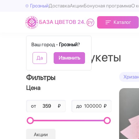
Грозный
Доставка
Акции
Бонусная программа
О 
Каталог
Главная
Маттиола
Ваш город -
Грозный
?
Маттиола букеты
Да
Изменить
Фильтры
Хриза
Цена
от
₽
до
₽
Акции