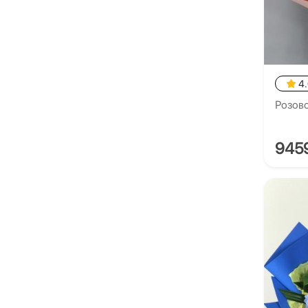
4
Розов
945