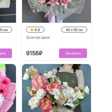
50 см
4.8
40 x 50 см
Золотая ария
9158₽
ать
Заказать