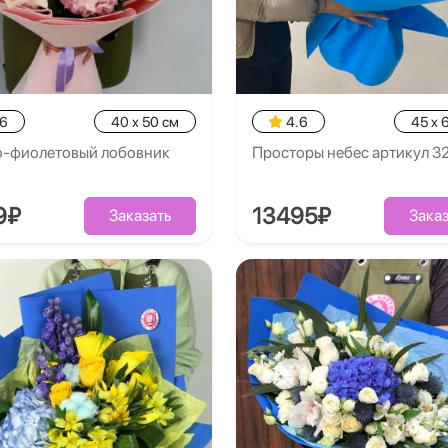
.6
40 x 50 см
4.6
45 x 
о-фиолетовый лобовник
Просторы небес артикул 3
9₽
13495₽
Заказать
Заказ