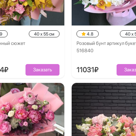
.9
40 x 55 см
4.8
40 x 
нный сюжет
Розовый бунт артикул буке
516840
54₽
11031₽
Заказать
Заказ