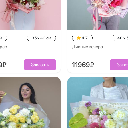
.9
35 x 40 см
4.7
40 x 
рес
Дивные вечера
9₽
11969₽
Заказать
Заказ