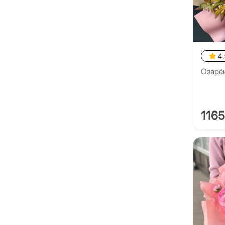
4
Озарё
116