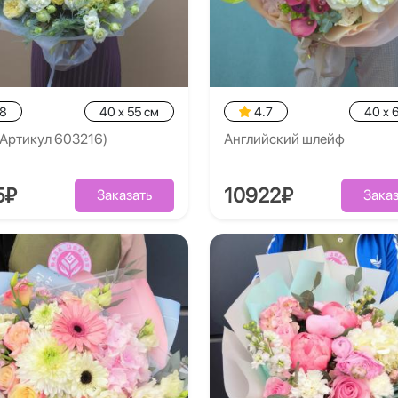
.8
40 x 55 см
4.7
40 x 
(Артикул 603216)
Английский шлейф
5₽
10922₽
Заказать
Заказ