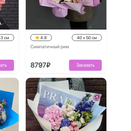
33 см
4.8
40 x 50 см
Симпатичный рим
8797₽
ать
Заказать