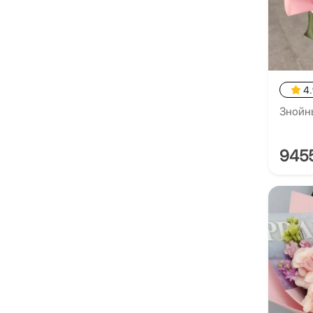
4
Знойн
945