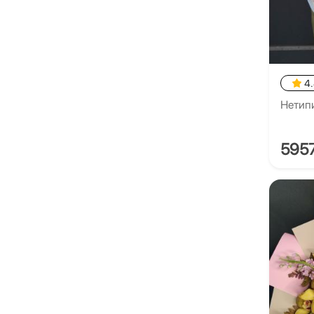
4
Нетип
595