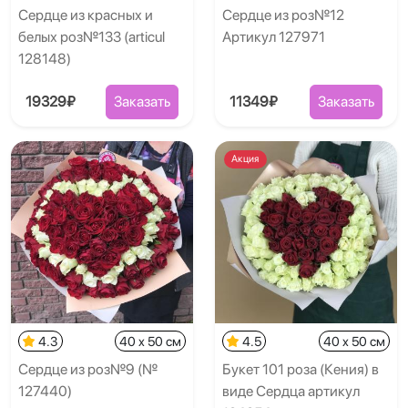
Сердце из красных и
Сердце из роз№12
белых роз№133 (articul
Артикул 127971
128148)
19329₽
Заказать
11349₽
Заказать
Акция
4.3
40 x 50 см
4.5
40 x 50 см
Сердце из роз№9 (№
Букет 101 роза (Кения) в
127440)
виде Сердца артикул