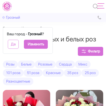
Грозный
Главная
Красные и белые
Ваш город -
Грозный
?
Букеты из красных и белых роз
Да
Изменить
Фильтр
Розы
Белые
Розовые
Сердца
Микс
101 роза
51 роза
Красные
35 роз
25 роз
Разноцветные