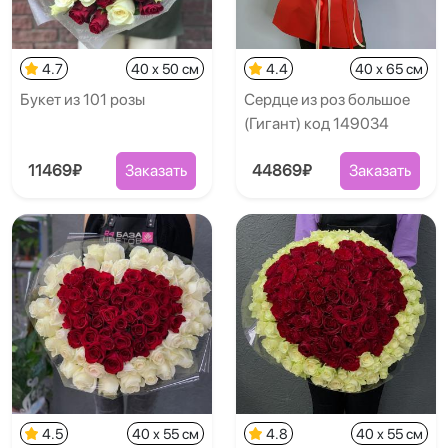
4.7
40 x 50 см
4.4
40 x 65 см
Букет из 101 розы
Сердце из роз большое
(Гигант) код 149034
11469₽
Заказать
44869₽
Заказать
4.5
40 x 55 см
4.8
40 x 55 см