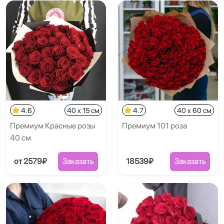
4.6
40 x 15 см
4.7
40 x 60 см
Премиум Красные розы
Премиум 101 роза
40 см
от 2579₽
Заказать
18539₽
Заказать