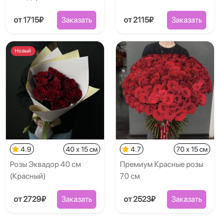
от 1715₽
Заказать
от 2115₽
Заказать
Новый
4.9
40 x 15 см
4.7
70 x 15 см
Розы Эквадор 40 см
Премиум Красные розы
(Красный)
70 см
от 2729₽
Заказать
от 2523₽
Заказать