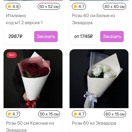
4.8
50 x 52 см
4.7
40 x 40 см
Италиано
Розы 40 см Белые из
код:м1.2.версия 1
Эквадора
2987₽
Заказать
от 1745₽
Заказать
Хит
4.7
50 x 15 см
4.7
60 x 15 см
Розы 50 см Красные из
Розы 60 из Эквадора
Эквадора