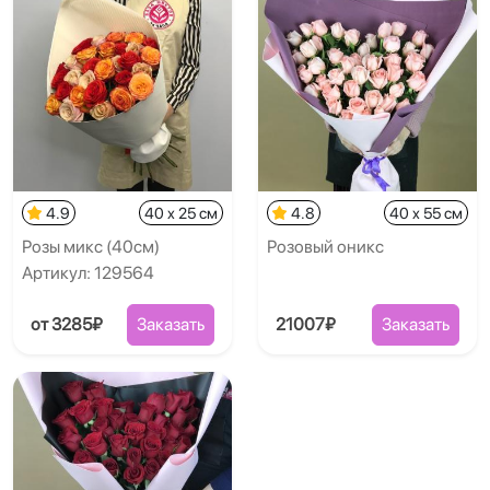
4.9
40 x 25 см
4.8
40 x 55 см
Розы микс (40см)
Розовый оникс
Артикул: 129564
от 3285₽
Заказать
21007₽
Заказать