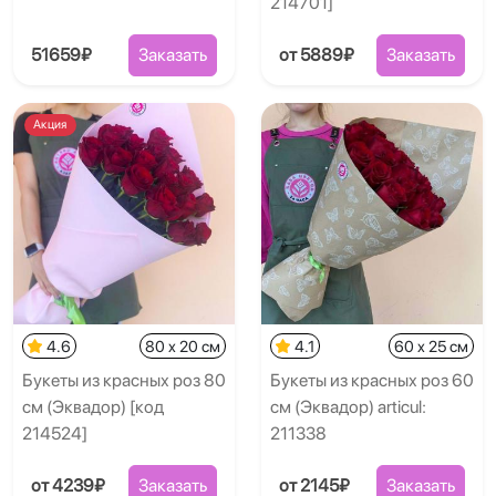
214701]
51659₽
Заказать
от 5889₽
Заказать
Акция
4.6
80 x 20 см
4.1
60 x 25 см
Букеты из красных роз 80
Букеты из красных роз 60
см (Эквадор) [код
см (Эквадор) articul:
214524]
211338
от 4239₽
Заказать
от 2145₽
Заказать