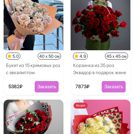
5.0
40 x 50 см
4.9
45 x 45 см
Букет из 15 кремовых роз
Корзинка из 35 роз
с эвкалиптом
Эквадор в подарок жене
5382₽
Заказать
7873₽
Заказать
Акция