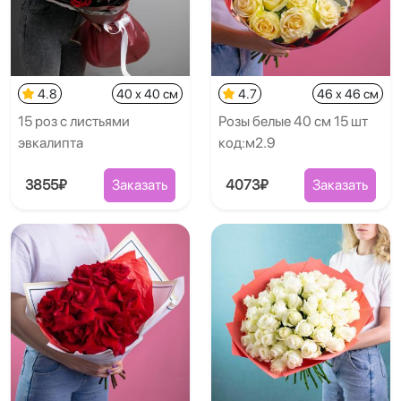
4.8
40 x 40 см
4.7
46 x 46 см
15 роз с листьями
Розы белые 40 см 15 шт
эвкалипта
код:м2.9
3855₽
Заказать
4073₽
Заказать