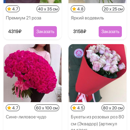
4.7
40 x 35 см
4.8
20 x 25 см
Премиум 21 роза
Яркий водевиль
4319₽
Заказать
3158₽
Заказать
4.7
60 x 100 см
4.5
80 x 20 см
Сине-лиловое чудо
Букеты из розовых роз 80
см (Эквадор) [артикул