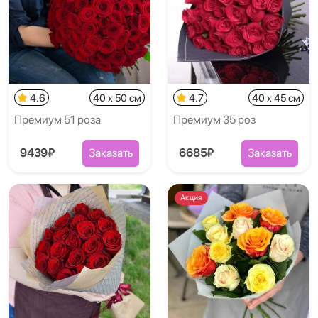
4.6
40 x 50 см
4.7
40 x 45 см
Премиум 51 роза
Премиум 35 роз
9439₽
Заказать
6685₽
Заказать
Акция