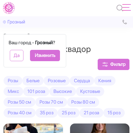
Грозный
Главная
Эквадорские
Ваш город -
Грозный
?
Букеты из роз Эквадор
Да
Изменить
Фильтр
Розы
Белые
Розовые
Сердца
Кения
Микс
101 роза
Высокие
Кустовые
Розы 50 см
Розы 70 см
Розы 80 см
Розы 40 см
35 роз
25 роз
21 роза
15 роз