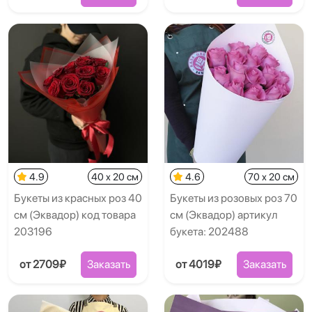
4.9
40 x 20 см
4.6
70 x 20 см
Букеты из красных роз 40
Букеты из розовых роз 70
см (Эквадор) код товара
см (Эквадор) артикул
203196
букета: 202488
от 2709₽
Заказать
от 4019₽
Заказать