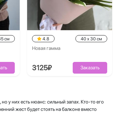
35 см
4.8
40 x 30 см
Новая гамма
3125₽
ать
Заказать
но у них есть нюанс: сильный запах. Кто-то его
кренний жест будет стоять на балконе вместо