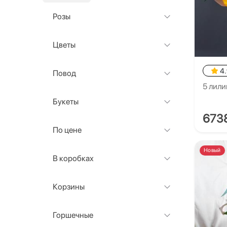
Розы
Цветы
4
Повод
5 лили
Букеты
673
По цене
Новый
В коробках
Корзины
Горшечные