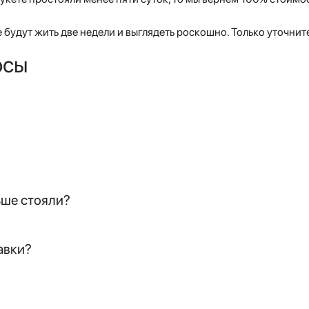
е будут жить две недели и выглядеть роскошно. Только уточните
осы
ьше стояли?
авки?