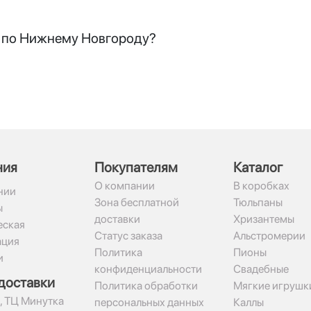
й по Нижнему Новгороду?
ния
Покупателям
Каталог
О компании
В коробках
нии
Зона бесплатной
Тюльпаны
ы
доставки
Хризантемы
ская
Статус заказа
Альстромерии
ация
Политика
Пионы
и
конфиденциальности
Свадебные
доставки
Политика обработки
Мягкие игрушк
2, ТЦ Минутка
персональных данных
Каллы