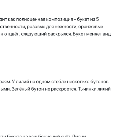
дит как полноценная композиция - букет из 5
ественности, розовые для нежности, оранжевые
он отцвёл, следующий раскрылся. Букет меняет вид
раям. У лилий на одном стебле несколько бутонов
ными. Зелёный бутон не раскроется. Тычинки лилий
сти букета на ваш бонусный счёт. Лилии