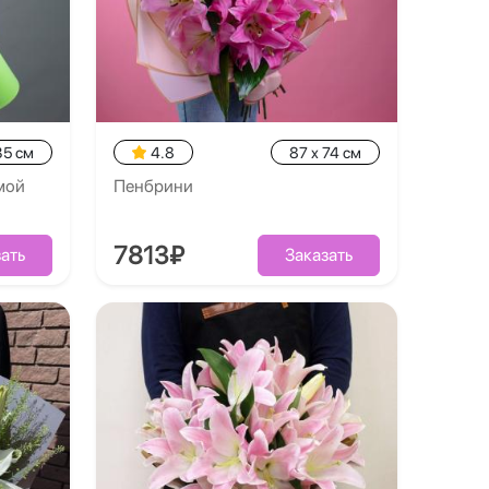
35 см
4.8
87 x 74 см
мой
Пенбрини
7813₽
ать
Заказать