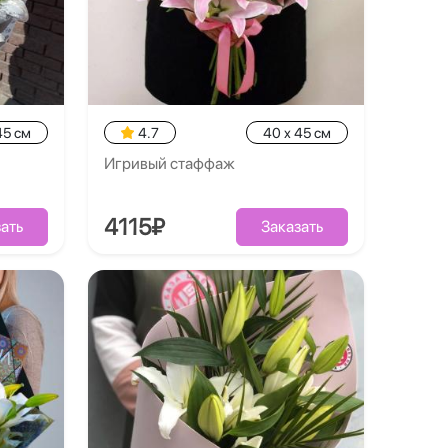
45 см
4.7
40 x 45 см
Игривый стаффаж
4115₽
ать
Заказать