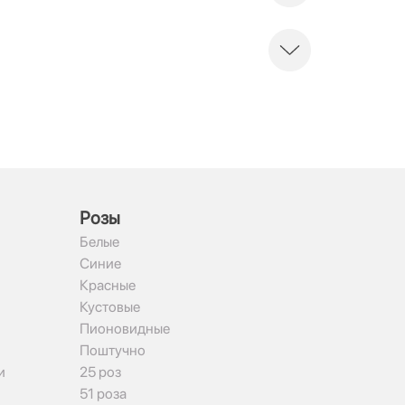
Рoзы
Белые
Синие
Красные
Кустовые
Пионовидные
Поштучно
и
25 роз
51 роза