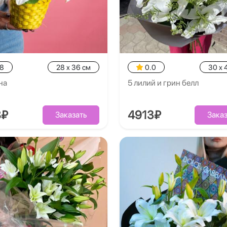
.8
28 x 36 см
0.0
30 x 
на
5 лилий и грин белл
8₽
4913₽
Заказать
Заказ