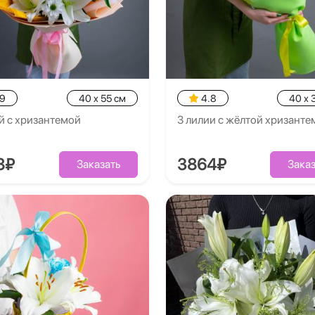
.9
40 x 55 см
4.8
40 x 
й с хризантемой
3 лилии с жёлтой хризанте
8₽
3864₽
Заказать
Заказ