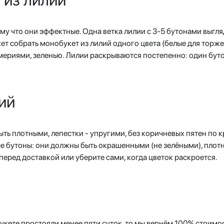
му что они эффектные. Одна ветка лилии с 3-5 бутонами выгля
ет собрать монобукет из лилий одного цвета (белые для торж
омериями, зеленью. Лилии раскрываются постепенно: один бут
ий
ть плотными, лепестки - упругими, без коричневых пятен по к
тые бутоны: они должны быть окрашенными (не зелёными), плот
перед доставкой или уберите сами, когда цветок раскроется.
букете простояли менее пяти суток, то мы вернём 100% стоимо