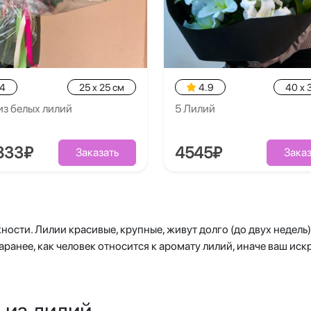
.4
25 x 25 см
4.9
40 x 
из белых лилий
5 Лилий
833₽
4545₽
Заказать
Заказ
ости. Лилии красивые, крупные, живут долго (до двух недель), 
заранее, как человек относится к аромату лилий, иначе ваш ис
 из лилий