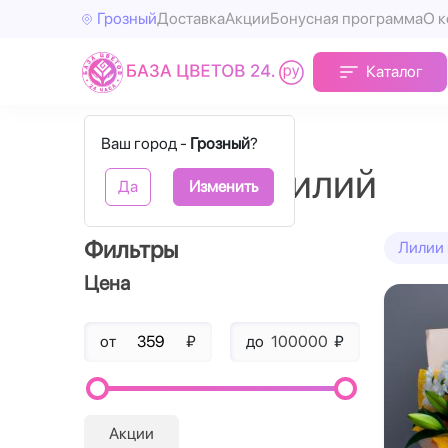
Грозный
Доставка
Акции
Бонусная программа
О 
Каталог
Главная
Лилии
Ваш город -
Грозный
?
Букеты из лилий
Да
Изменить
Фильтры
Лилии 
Цена
от
₽
до
₽
Акции