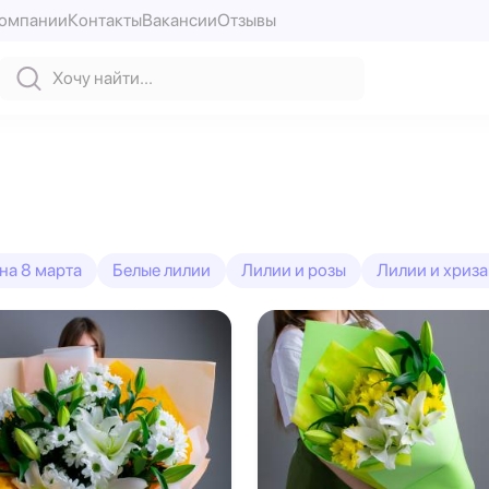
компании
Контакты
Вакансии
Отзывы
на 8 марта
Белые лилии
Лилии и розы
Лилии и хриз