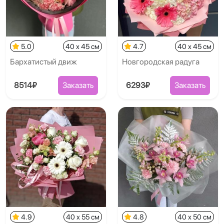
5.0
40 x 45 см
4.7
40 x 45 см
Бархатистый движ
Новгородская радуга
8514₽
Заказать
6293₽
Заказать
4.9
40 x 55 см
4.8
40 x 50 см