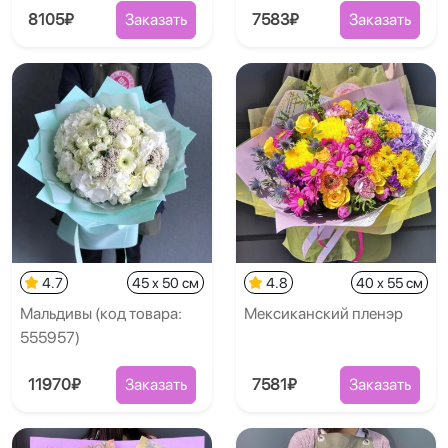
8105₽
Заказать
7583₽
Заказать
4.7
45 x 50 см
4.8
40 x 55 см
Мальдивы (код товара:
Мексиканский пленэр
555957)
11970₽
Заказать
7581₽
Заказать