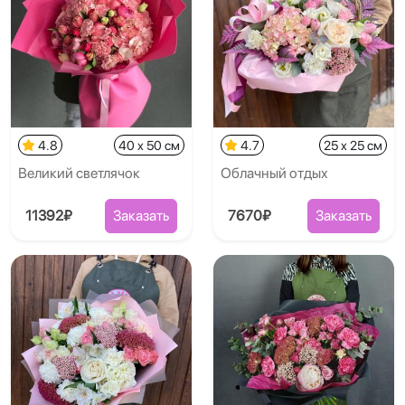
4.8
40 x 50 см
4.7
25 x 25 см
Великий светлячок
Облачный отдых
11392₽
Заказать
7670₽
Заказать