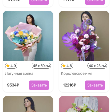
4.9
45 x 50 см
4.8
40 x 23 см
Латунная волна
Королевское имя
9534₽
Заказать
12216₽
Заказать