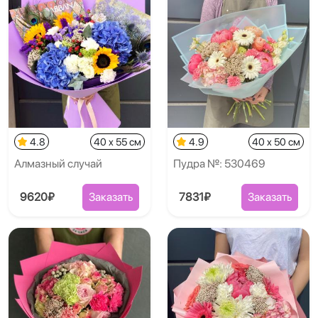
4.8
40 x 55 см
4.9
40 x 50 см
Алмазный случай
Пудра №: 530469
9620₽
Заказать
7831₽
Заказать