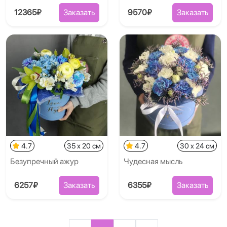
12365₽
Заказать
9570₽
Заказать
4.7
35 x 20 см
4.7
30 x 24 см
Безупречный ажур
Чудесная мысль
6257₽
Заказать
6355₽
Заказать