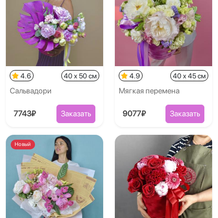
4.6
40 x 50 см
4.9
40 x 45 см
Сальвадори
Мягкая перемена
7743₽
Заказать
9077₽
Заказать
Новый