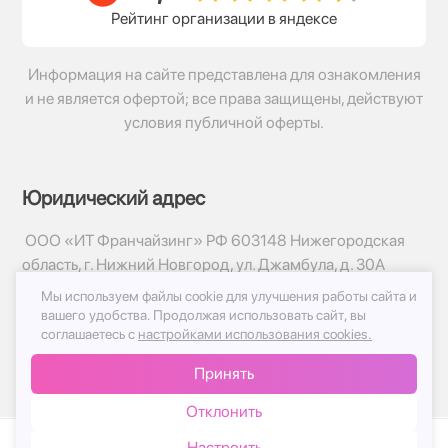
Рейтинг организации в яндексе
Информация на сайте представлена для ознакомления
и не является офертой; все права защищены, действуют
условия публичной оферты.
Юридический адрес
ООО «ИТ Франчайзинг» РФ 603148 Нижегородская
область, г. Нижний Новгород, ул. Джамбула, д. 30А
Мы используем файлы cookie для улучшения работы сайта и
© 2017-2026г, База Цветов 24.ру
вашего удобства.
Продолжая использовать сайт, вы
Политика конфиденциальности
соглашаетесь с
настройками использования cookies.
Публичная оферта
Принять
Принимаем к оплате
Отклонить
Настроить