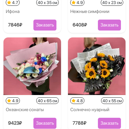
4.7
40 x 35 см
4.9
40 x 23 см
Ифона
Нежные симфонии
7846₽
Заказать
6408₽
Заказать
4.9
40 x 65 см
4.8
40 x 55 см
Океанские сонаты
Солнечно нуарный
9423₽
Заказать
7788₽
Заказать