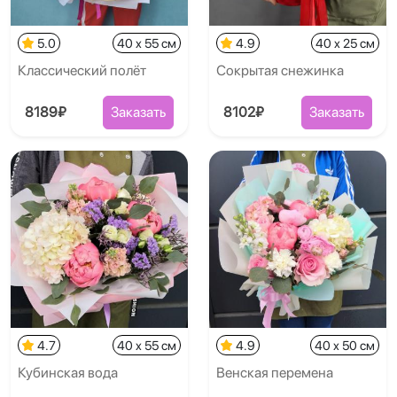
5.0
40 x 55 см
4.9
40 x 25 см
Классический полёт
Сокрытая снежинка
8189₽
Заказать
8102₽
Заказать
4.7
40 x 55 см
4.9
40 x 50 см
Кубинская вода
Венская перемена