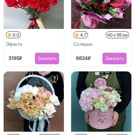
0.0
4.7
40 x 55 см
Эфекто
Соляриа
3195₽
Заказать
6624₽
Заказать