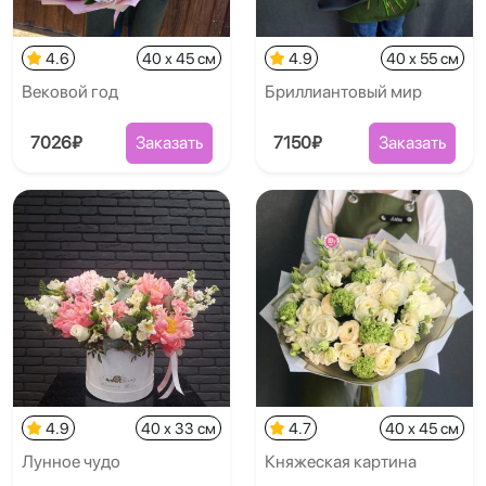
4.6
40 x 45 см
4.9
40 x 55 см
Вековой год
Бриллиантовый мир
7026₽
Заказать
7150₽
Заказать
4.9
40 x 33 см
4.7
40 x 45 см
Лунное чудо
Княжеская картина