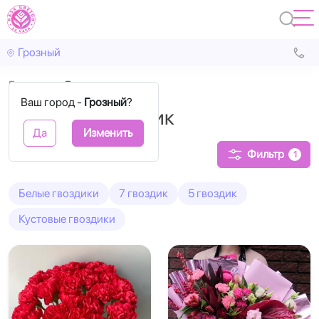
Грозный
Главная
Гвоздика
Ваш город -
Грозный
?
Букеты из гвоздик
Да
Изменить
Фильтр
1
Белые гвоздики
7 гвоздик
5 гвоздик
Кустовые гвоздики