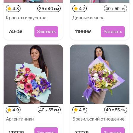
4.8
35 x 40 см
4.7
40 x 50 см
Красоты искусства
Дивные вечера
7450₽
Заказать
11969₽
Заказать
4.9
40 x 55 см
4.8
40 x 55 см
Аргентиниан
Бразильский отношение
12812₽
Заказать
7777₽
Заказать