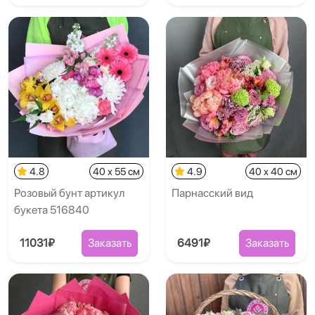
4.8
40 x 55 см
4.9
40 x 40 см
Розовый бунт артикул
Парнасский вид
букета 516840
11031₽
Заказать
6491₽
Заказать