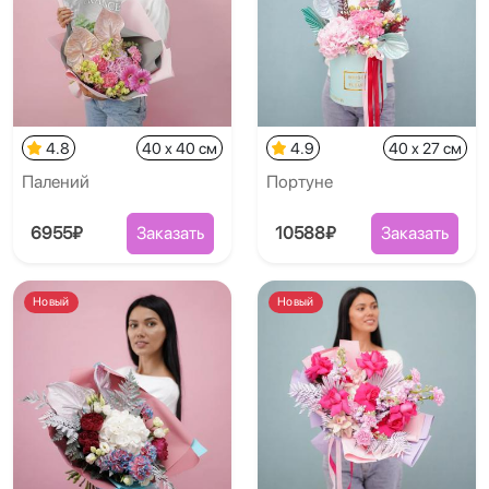
4.8
40 x 40 см
4.9
40 x 27 см
Палений
Портуне
6955₽
Заказать
10588₽
Заказать
Новый
Новый