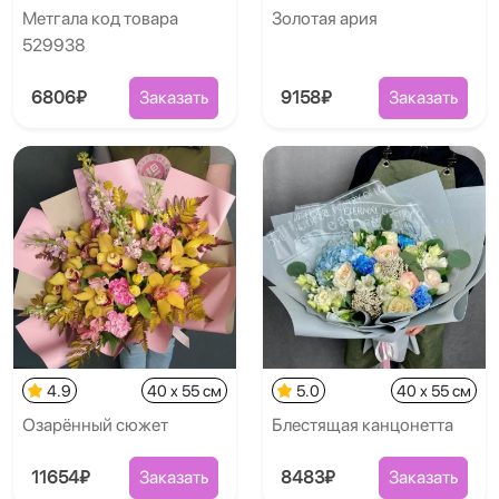
Метгала код товара
Золотая ария
529938
6806₽
Заказать
9158₽
Заказать
4.9
40 x 55 см
5.0
40 x 55 см
Озарённый сюжет
Блестящая канцонетта
11654₽
Заказать
8483₽
Заказать