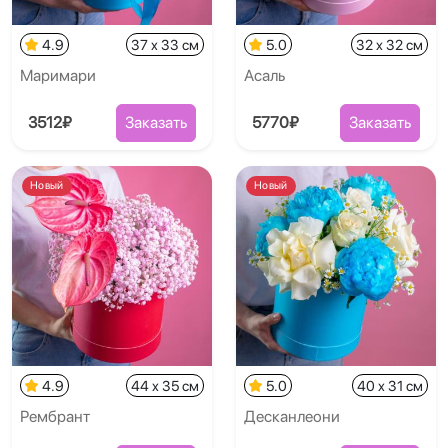
4.9
37 x 33 см
5.0
32 x 32 см
Маримари
Асаль
3512₽
Заказать
5770₽
Заказать
Новый
Новый
4.9
44 x 35 см
5.0
40 x 31 см
Рембрант
Десканлеони