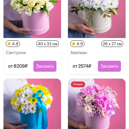
4.8
40 x 32 см
4.9
26 x 27 см
Сантуини
Авелеан
от 8209₽
Заказать
от 2574₽
Заказать
Новый