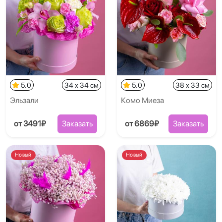
5.0
34 x 34 см
5.0
38 x 33 см
Эльзали
Комо Миеза
от 3491₽
Заказать
от 6869₽
Заказать
Новый
Новый