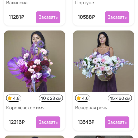
Валинсиа
Портуне
11281₽
Заказать
10588₽
Заказать
4.8
40 x 23 см
4.6
45 x 60 см
Королевское имя
Вечерная речь
12216₽
Заказать
13545₽
Заказать