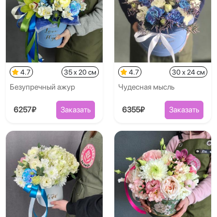
4.7
35 x 20 см
4.7
30 x 24 см
Безупречный ажур
Чудесная мысль
6257₽
Заказать
6355₽
Заказать