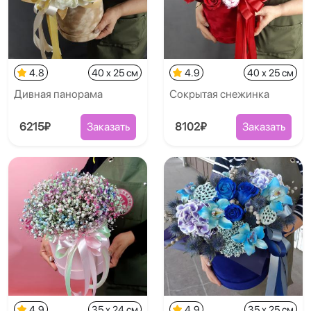
4.8
40 x 25 см
4.9
40 x 25 см
Дивная панорама
Сокрытая снежинка
6215₽
Заказать
8102₽
Заказать
4.9
35 x 24 см
4.9
35 x 25 см