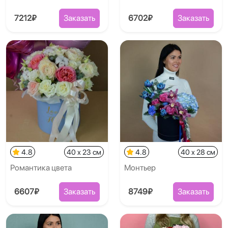
7212₽
Заказать
6702₽
Заказать
4.8
40 x 23 см
4.8
40 x 28 см
Романтика цвета
Монтьер
6607₽
Заказать
8749₽
Заказать