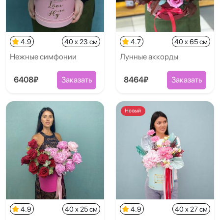
4.9
40 x 23 см
4.7
40 x 65 см
Нежные симфонии
Лунные аккорды
6408₽
Заказать
8464₽
Заказать
Новый
4.9
40 x 25 см
4.9
40 x 27 см