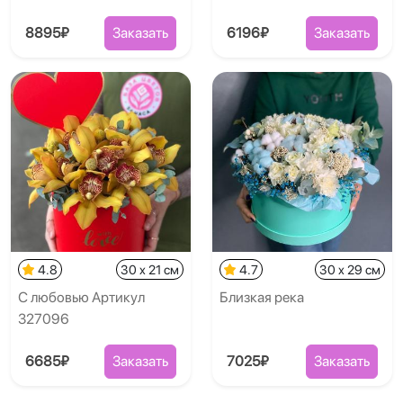
8895₽
Заказать
6196₽
Заказать
4.8
30 x 21 см
4.7
30 x 29 см
С любовью Артикул
Близкая река
327096
6685₽
Заказать
7025₽
Заказать