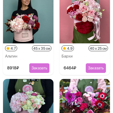
4.7
45 x 35 см
4.9
40 x 25 см
Альтин
Бархи
8918₽
Заказать
6464₽
Заказать