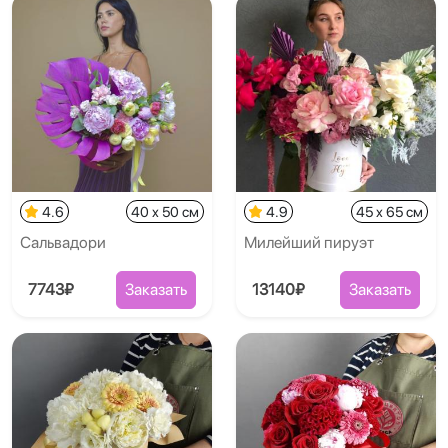
4.6
40 x 50 см
4.9
45 x 65 см
Сальвадори
Милейший пируэт
7743₽
Заказать
13140₽
Заказать