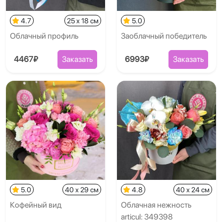
4.7
25 x 18 см
5.0
Облачный профиль
Заоблачный победитель
4467₽
Заказать
6993₽
Заказать
5.0
40 x 29 см
4.8
40 x 24 см
Кофейный вид
Облачная нежность
articul: 349398