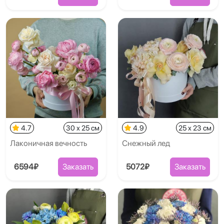
4.7
30 x 25 см
4.9
25 x 23 см
Лаконичная вечность
Снежный лед
6594₽
Заказать
5072₽
Заказать