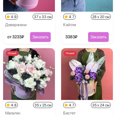
4.9
37 x 33 см
4.7
28 x 20 см
Девержени
Кэйтли
от 3233₽
Заказать
3383₽
Заказать
Новый
Новый
4.8
35 x 25 см
4.7
35 x 24 см
Мальтен
Бастет