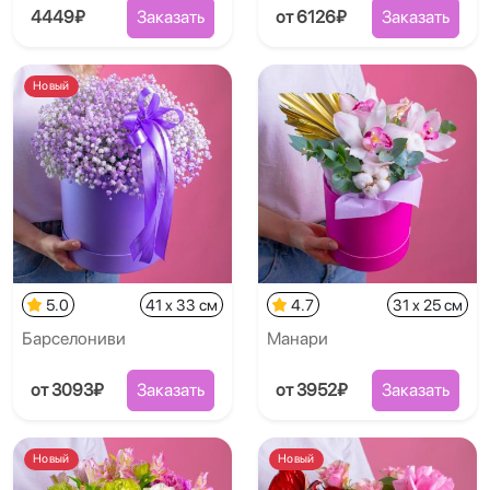
4449₽
Заказать
от 6126₽
Заказать
Новый
5.0
41 x 33 см
4.7
31 x 25 см
Барселониви
Манари
от 3093₽
Заказать
от 3952₽
Заказать
Новый
Новый