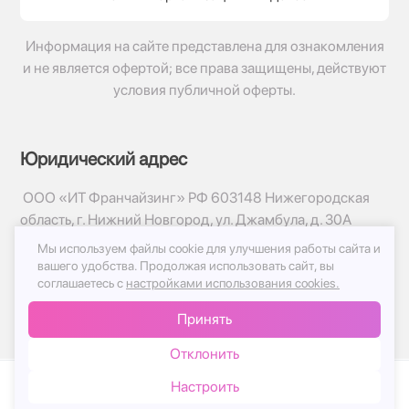
Информация на сайте представлена для ознакомления
и не является офертой; все права защищены, действуют
условия публичной оферты.
Юридический адрес
ООО «ИТ Франчайзинг» РФ 603148 Нижегородская
область, г. Нижний Новгород, ул. Джамбула, д. 30А
Мы используем файлы cookie для улучшения работы сайта и
© 2017-2026г, База Цветов 24.ру
вашего удобства.
Продолжая использовать сайт, вы
Политика конфиденциальности
соглашаетесь с
настройками использования cookies.
Публичная оферта
Принять
Принимаем к оплате
Отклонить
Настроить
Каталог
Корзина
Чат
Войти