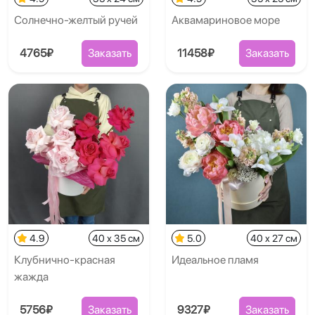
Солнечно-желтый ручей
Аквамариновое море
4765₽
Заказать
11458₽
Заказать
4.9
40 x 35 см
5.0
40 x 27 см
Клубнично-красная
Идеальное пламя
жажда
5756₽
Заказать
9327₽
Заказать