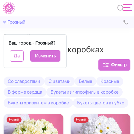
Грозный
Главная
Круглые
Ваш город -
Грозный
?
Цветы в круглых коробках
Да
Изменить
Фильтр
Cо сладостями
С цветами
Белые
Красные
В форме сердца
Букеты из гипсофилы в коробке
Букеты хризантем в коробке
Букеты цветов в губке
Новый
Новый