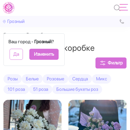
Грозный
Главная
В коробках
Ваш город -
Грозный
?
Розы в шляпной коробке
Да
Изменить
Фильтр
Розы
Белые
Розовые
Сердца
Микс
101 роза
51 роза
Большие букеты роз