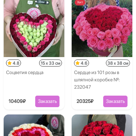
Хит
4.8
15 x 33 см
4.6
38 x 38 см
Соцветия сердца
Сердце из 101 розы в
шляпной коробке №:
232047
10409₽
Заказать
20325₽
Заказать