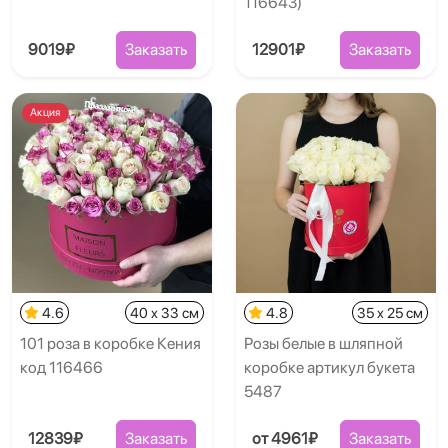
116643)
9019₽
Заказать
12901₽
Заказать
Акция
4.6
40 x 33 см
4.8
35 x 25 см
101 роза в коробке Кения
Розы белые в шляпной
код 116466
коробке артикул букета
5487
12839₽
Заказать
от 4961₽
Заказать