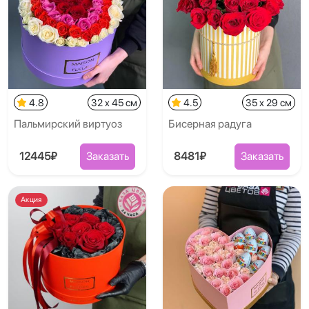
4.8
32 x 45 см
4.5
35 x 29 см
Пальмирский виртуоз
Бисерная радуга
12445₽
Заказать
8481₽
Заказать
Акция