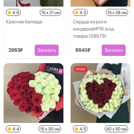
4.6
15 x 21 см
4.3
15 x 28 см
Красная баллада
Сердце из роз и
киндеров№16 (код
товара 128679)
2983₽
Заказать
8840₽
Заказать
Акция
4.4
15 x 30 см
4.5
40 x 50 см