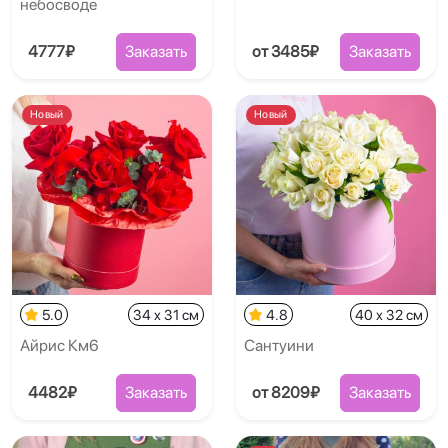
небосводе
4777₽
Заказать
от 3485₽
Заказать
Новый
Новый
5.0
34 x 31 см
4.8
40 x 32 см
Айрис Км6
Сантуини
4482₽
Заказать
от 8209₽
Заказать