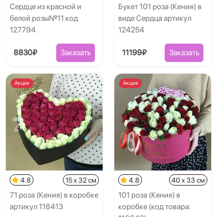
Сердце из красной и
Букет 101 роза (Кения) в
белой розы№11 код
виде Сердца артикул
127794
124254
8830₽
Заказать
11199₽
Заказать
Акция
Акция
4.8
15 x 32 см
4.8
40 x 33 см
71 роза (Кения) в коробке
101 роза (Кения) в
артикул 118413
коробке (код товара: