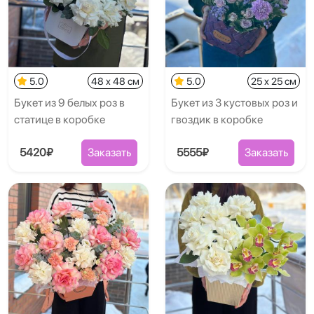
5.0
48 x 48 см
5.0
25 x 25 см
Букет из 9 белых роз в
Букет из 3 кустовых роз и
статице в коробке
гвоздик в коробке
5420₽
Заказать
5555₽
Заказать