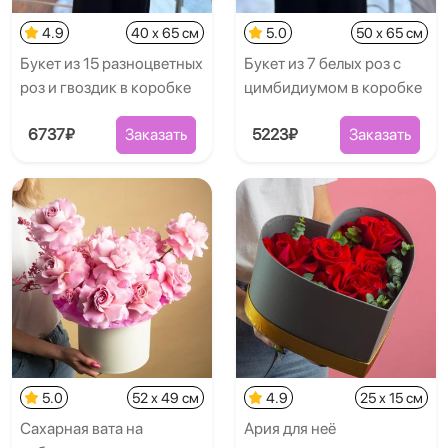
4.9
40 x 65 см
5.0
50 x 65 см
Букет из 15 разноцветных
Букет из 7 белых роз с
роз и гвоздик в коробке
цимбидиумом в коробке
6737₽
Заказать
5223₽
Заказать
5.0
52 x 49 см
4.9
25 x 15 см
Сахарная вата на
Ария для неё