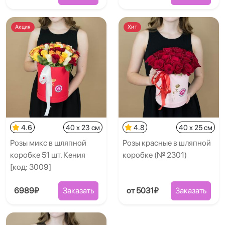
Акция
Хит
4.6
40 x 23 см
4.8
40 x 25 см
Розы микс в шляпной
Розы красные в шляпной
коробке 51 шт. Кения
коробке (№ 2301)
[код: 3009]
6989₽
Заказать
от 5031₽
Заказать