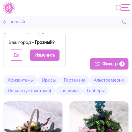
Грозный
Главная
Новый Год
Ваш город -
Грозный
?
Новый Год
Да
Изменить
Фильтр
1
Хризантемы
Ирисы
Гортензия
Альстромерии
Лизиантус (эустома)
Гвоздика
Герберы