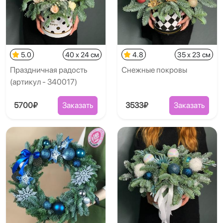
5.0
40 x 24 см
4.8
35 x 23 см
Праздничная радость
Снежные покровы
(артикул - 340017)
5700₽
Заказать
3533₽
Заказать