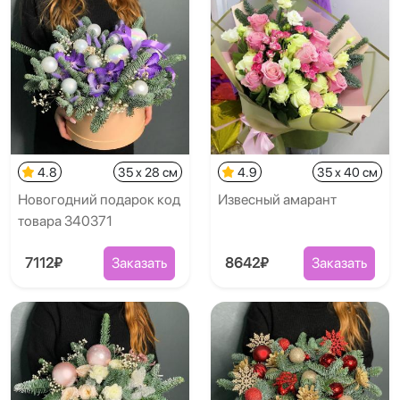
4.8
35 x 28 см
4.9
35 x 40 см
Новогодний подарок код
Извесный амарант
товара 340371
7112₽
Заказать
8642₽
Заказать