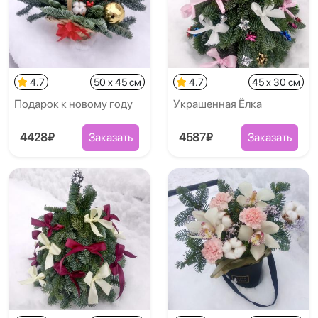
4.7
50 x 45 см
4.7
45 x 30 см
Подарок к новому году
Украшенная Ёлка
4428₽
Заказать
4587₽
Заказать