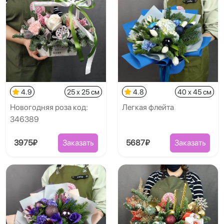
4.9
25 x 25 см
4.8
40 x 45 см
Новогодняя роза код:
Легкая флейта
346389
3975₽
Заказать
5687₽
Заказать