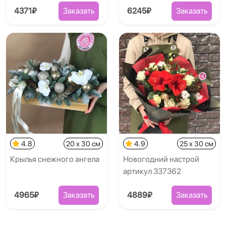
4371₽
Заказать
6245₽
Заказать
4.8
20 x 30 см
4.9
25 x 30 см
Крылья снежного ангела
Новогодний настрой
артикул 337362
4965₽
Заказать
4889₽
Заказать