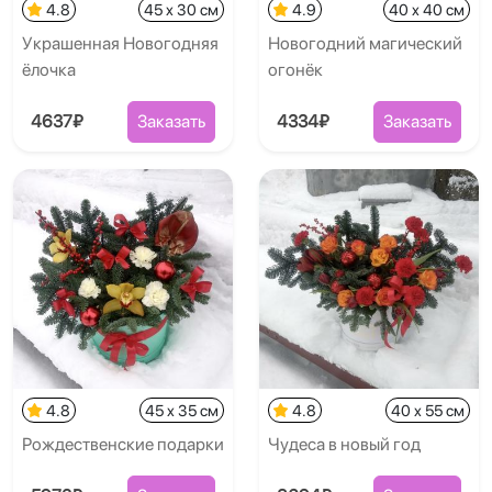
4.8
45 x 30 см
4.9
40 x 40 см
Украшенная Новогодняя
Новогодний магический
ёлочка
огонёк
4637₽
Заказать
4334₽
Заказать
4.8
45 x 35 см
4.8
40 x 55 см
Рождественские подарки
Чудеса в новый год