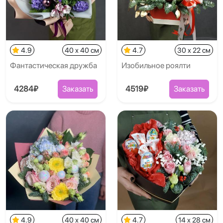
4.9
40 x 40 см
4.7
30 x 22 см
Фантастическая дружба
Изобильное роялти
4284₽
Заказать
4519₽
Заказать
4.9
40 x 40 см
4.7
14 x 28 см