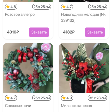
4.8
25 x 25 см
4.7
25 x 25 см
Розовое аллегро
Новогодняя мелодия [№:
339132]
4010₽
Заказать
4182₽
Заказать
4.7
25 x 25 см
4.9
35 x 28 см
Снежные ночи
Миланская песня