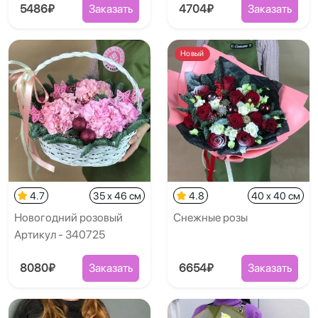
5486₽
Заказать
4704₽
Заказать
Новый
4.7
35 x 46 см
4.8
40 x 40 см
Новогодний розовый
Снежные розы
Артикул - 340725
8080₽
Заказать
6654₽
Заказать