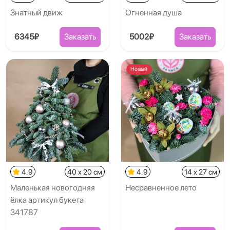
Знатный движ
Огненная душа
6345₽
Заказать
5002₽
Заказать
Новый
4.9
40 x 20 см
4.9
14 x 27 см
Маленькая новогодняя
Несравненное лето
ёлка артикул букета
341787