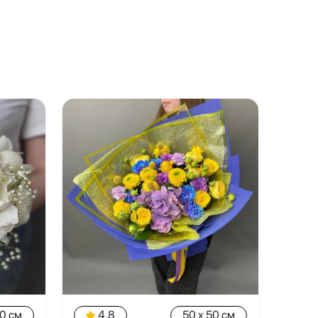
20 см
4.8
50 x 50 см