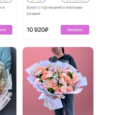
и и
Букет с гортензией и жёлтыми
розами
10 920₽
ать
Заказать