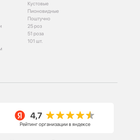
Кустовые
Пионовидные
Поштучно
и
25 роз
51 роза
101 шт.
м
Рейтинг организации в яндексе