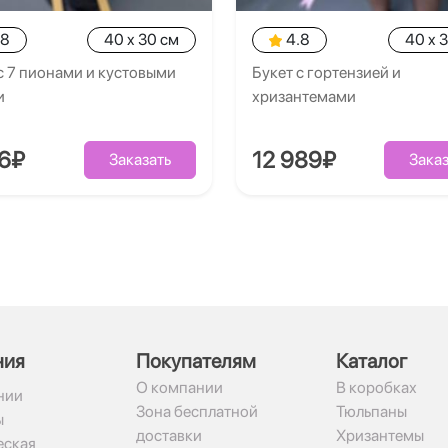
.8
40 x 30 см
4.8
40 x 
с 7 пионами и кустовыми
Букет с гортензией и
и
хризантемами
26₽
12 989₽
Заказать
Заказ
ния
Покупателям
Каталог
О компании
В коробках
нии
Зона бесплатной
Тюльпаны
ы
доставки
Хризантемы
ская