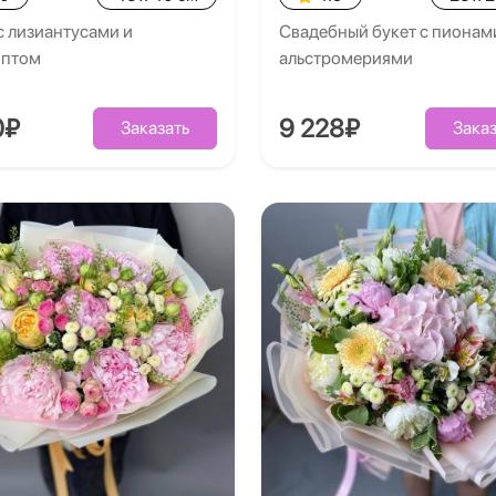
с лизиантусами и
Свадебный букет с пионам
иптом
альстромериями
0₽
9 228₽
Заказать
Заказ