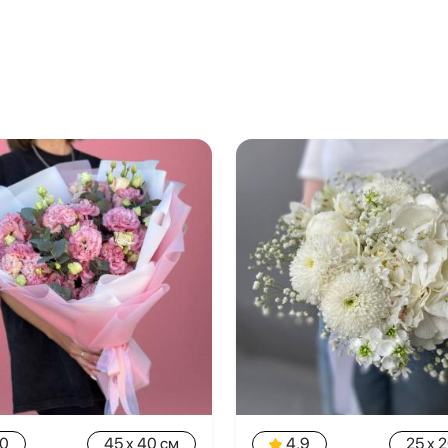
.0
45 x 40 см
4.9
25 x 