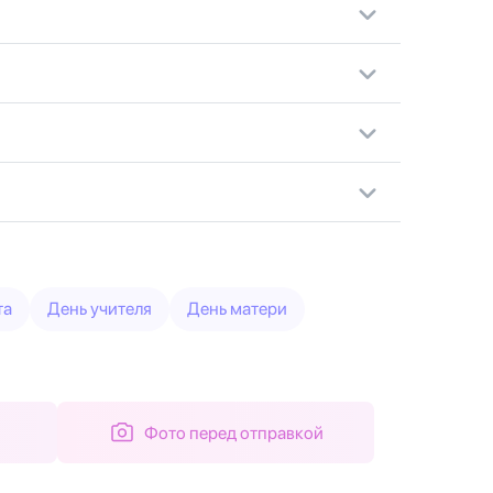
та
День учителя
День матери
Фото перед отправкой