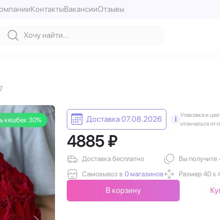
компании
Контакты
Вакансии
Отзывы
7
Упаковка и цве
Доставка 07.08.2026
i
ь кешбек 30%
отличаться от 
4885 ₽
Доставка бесплатно
Вы получите
Самовывоз в
0 магазинов
Размер 40 х 
В корзину
Ку