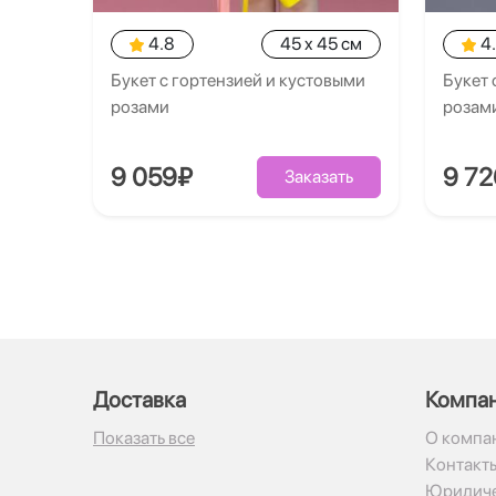
4.8
45 x 45 см
4
Букет с гортензией и кустовыми
Букет 
розами
розам
9 059₽
9 7
Заказать
Доставка
Компа
Показать все
О компа
Контакт
Юридиче