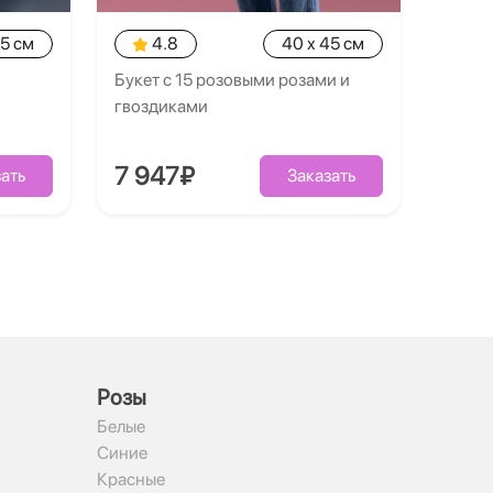
35 см
4.8
40 x 45 см
Букет с 15 розовыми розами и
гвоздиками
7 947₽
ать
Заказать
Рoзы
Белые
Синие
Красные