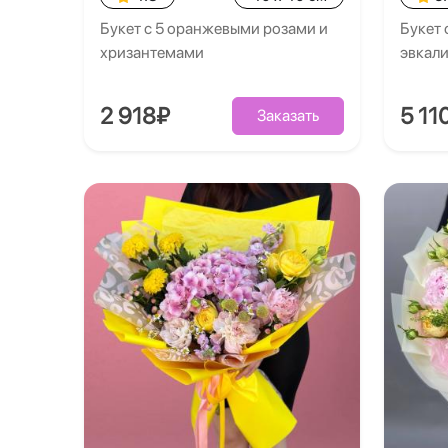
Букет с 5 оранжевыми розами и
Букет 
хризантемами
эвкал
2 918₽
5 11
Заказать