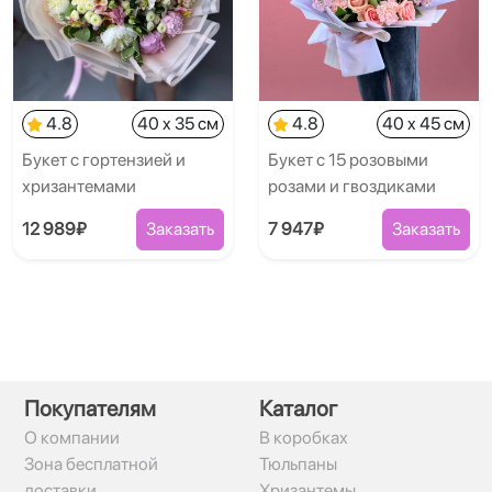
4.8
40 x 35 см
4.8
40 x 45 см
Букет с гортензией и
Букет с 15 розовыми
хризантемами
розами и гвоздиками
12 989₽
Заказать
7 947₽
Заказать
Покупателям
Каталог
О компании
В коробках
Зона бесплатной
Тюльпаны
доставки
Хризантемы