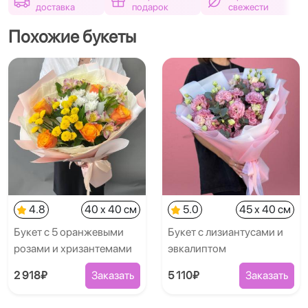
доставка
подарок
свежести
Похожие букеты
4.8
40 x 40 см
5.0
45 x 40 см
Букет с 5 оранжевыми
Букет с лизиантусами и
розами и хризантемами
эвкалиптом
2 918₽
Заказать
5 110₽
Заказать