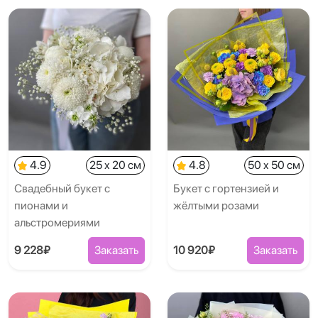
4.9
25 x 20 см
4.8
50 x 50 см
Свадебный букет с
Букет с гортензией и
пионами и
жёлтыми розами
альстромериями
9 228₽
Заказать
10 920₽
Заказать