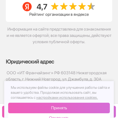
Рейтинг организации в яндексе
Информация на сайте представлена для ознакомления
и не является офертой; все права защищены, действуют
условия публичной оферты.
Юридический адрес
ООО «ИТ Франчайзинг» РФ 603148 Нижегородская
область, г. Нижний Новгород, ул. Джамбула, д. 30А
Мы используем файлы cookie для улучшения работы сайта и
© 2017-2026г, База Цветов 24.ру
вашего удобства.
Продолжая использовать сайт, вы
Политика конфиденциальности
соглашаетесь с
настройками использования cookies.
Публичная оферта
Принять
Принимаем к оплате
В корзину
Отклонить