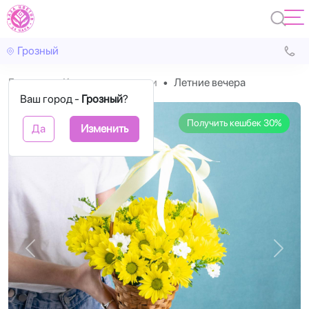
Грозный
Главная
Корзины с цветами
Летние вечера
Ваш город -
Грозный
?
Получить кешбек 30%
Да
Изменить
Назад
Впере