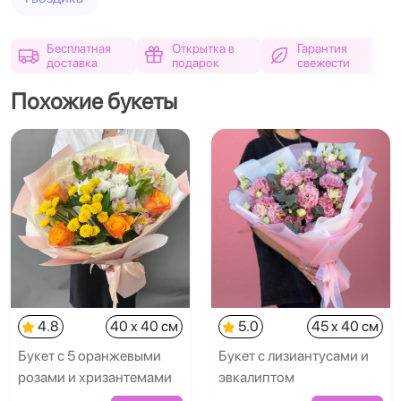
Бесплатная
Открытка в
Гарантия
доставка
подарок
свежести
Похожие букеты
4.8
40 x 40 см
5.0
45 x 40 см
Букет с 5 оранжевыми
Букет с лизиантусами и
розами и хризантемами
эвкалиптом