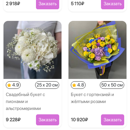
2 918₽
Заказать
5 110₽
Заказать
4.9
25 x 20 см
4.8
50 x 50 см
Свадебный букет с
Букет с гортензией и
пионами и
жёлтыми розами
альстромериями
9 228₽
Заказать
10 920₽
Заказать