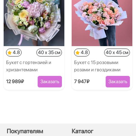
4.8
40 x 35 см
4.8
40 x 45 см
Букет с гортензией и
Букет с 15 розовыми
хризантемами
розами и гвоздиками
12 989₽
Заказать
7 947₽
Заказать
Покупателям
Каталог