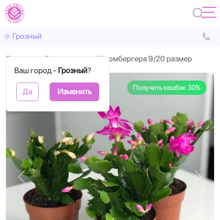
Грозный
Главная
Горшечные
Шлюмбергера 9/20 размер
Ваш город -
Грозный
?
Получить кешбек 30%
Да
Изменить
Назад
Впере