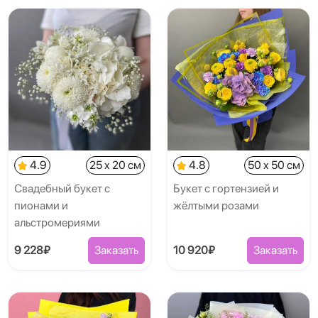
4.9
25 x 20 см
4.8
50 x 50 см
Свадебный букет с
Букет с гортензией и
пионами и
жёлтыми розами
альстромериями
9 228₽
Заказать
10 920₽
Заказать