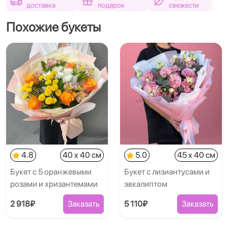
доставка
подарок
свежести
Похожие букеты
4.8
40 x 40 см
5.0
45 x 40 см
Букет с 5 оранжевыми
Букет с лизиантусами и
розами и хризантемами
эвкалиптом
2 918₽
Заказать
5 110₽
Заказать