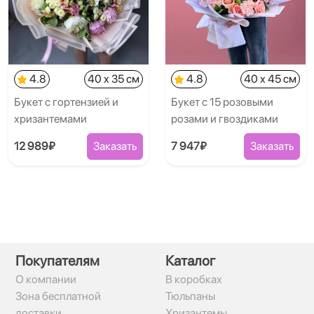
4.8
40 x 35 см
4.8
40 x 45 см
Букет с гортензией и
Букет с 15 розовыми
хризантемами
розами и гвоздиками
12 989₽
Заказать
7 947₽
Заказать
Покупателям
Каталог
О компании
В коробках
Зона бесплатной
Тюльпаны
доставки
Хризантемы