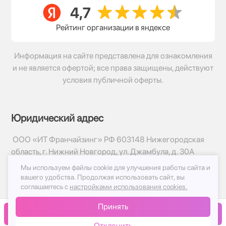
Рейтинг организации в яндексе
Информация на сайте представлена для ознакомления
и не является офертой; все права защищены, действуют
условия публичной оферты.
Юридический адрес
ООО «ИТ Франчайзинг» РФ 603148 Нижегородская
область, г. Нижний Новгород, ул. Джамбула, д. 30А
Мы используем файлы cookie для улучшения работы сайта и
© 2017-2026г, База Цветов 24.ру
вашего удобства.
Продолжая использовать сайт, вы
Политика конфиденциальности
соглашаетесь с
настройками использования cookies.
Публичная оферта
Принять
Принимаем к оплате
В корзину
Отклонить