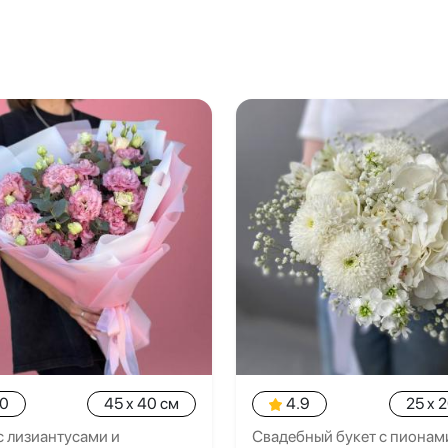
.0
45 x 40 см
4.9
25 x 
с лизиантусами и
Свадебный букет с пионам