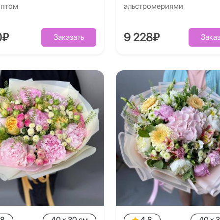
иптом
альстромериями
0₽
9 228₽
Заказать
Заказ
.8
40 x 30 см
4.8
40 x 