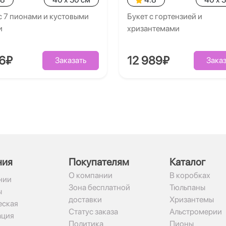
с 7 пионами и кустовыми
Букет с гортензией и
и
хризантемами
26₽
12 989₽
Заказать
Заказ
ния
Покупателям
Каталог
О компании
В коробках
нии
Зона бесплатной
Тюльпаны
ы
доставки
Хризантемы
ская
Статус заказа
Альстромерии
ация
Политика
Пионы