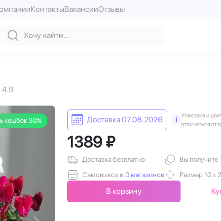
компании
Контакты
Вакансии
Отзывы
4.9
Упаковка и цве
Доставка 07.08.2026
i
ь кешбек 30%
отличаться от 
1389 ₽
Доставка бесплатно
Вы получите
Самовывоз в
0 магазинов
Размер 10 х 
В корзину
Ку