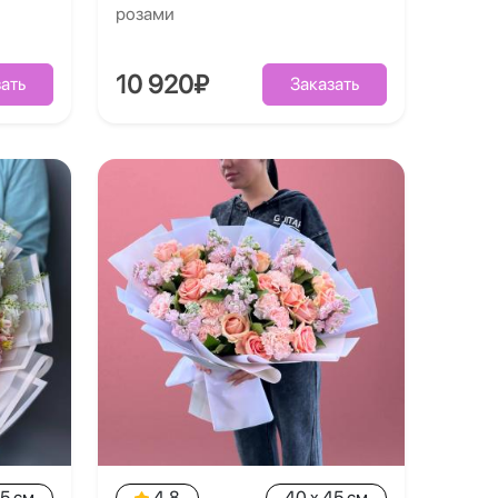
розами
10 920₽
ать
Заказать
35 см
4.8
40 x 45 см