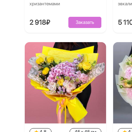
хризантемами
эвкал
2 918₽
5 11
Заказать
4.8
45 x 45 см
4