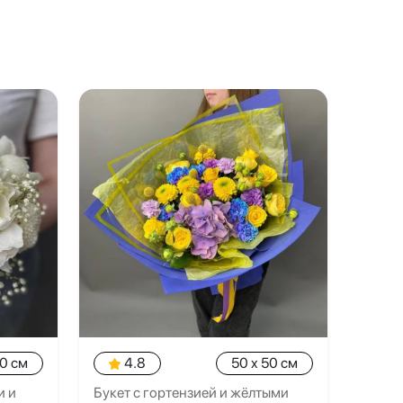
20 см
4.8
50 x 50 см
и и
Букет с гортензией и жёлтыми