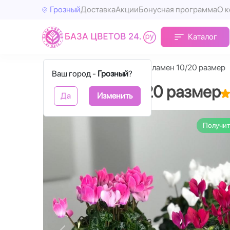
Грозный
Доставка
Акции
Бонусная программа
О 
Каталог
Главная
Горшечные
Цикламен 10/20 размер
Ваш город -
Грозный
?
Цикламен 10/20 размер
Да
Изменить
Получит