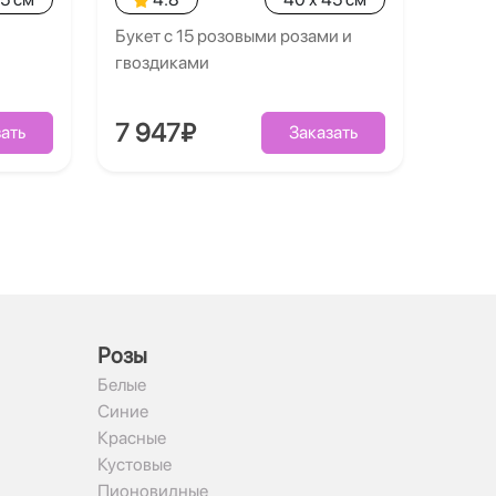
Букет с 15 розовыми розами и
гвоздиками
7 947₽
ать
Заказать
Рoзы
Белые
Синие
Красные
Кустовые
Пионовидные