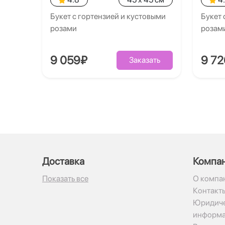
Букет с гортензией и кустовыми
Букет 
розами
розам
9 059₽
9 7
Заказать
Доставка
Компа
Показать все
О компа
Контакт
Юридиче
информ