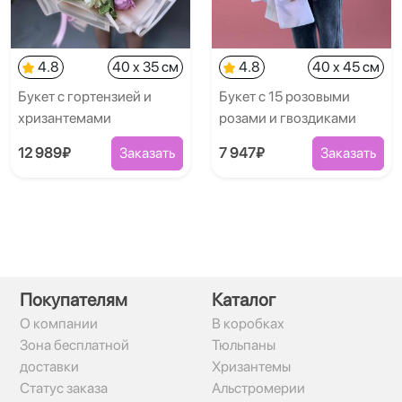
4.8
40 x 35 см
4.8
40 x 45 см
Букет с гортензией и
Букет с 15 розовыми
хризантемами
розами и гвоздиками
12 989₽
Заказать
7 947₽
Заказать
Покупателям
Каталог
О компании
В коробках
Зона бесплатной
Тюльпаны
доставки
Хризантемы
Статус заказа
Альстромерии