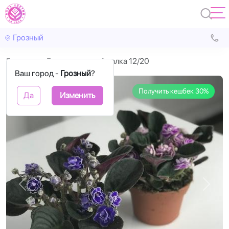
Грозный
Главная
Горшечные
Фиалка 12/20
Ваш город -
Грозный
?
Получить кешбек 30%
Да
Изменить
Назад
Впере