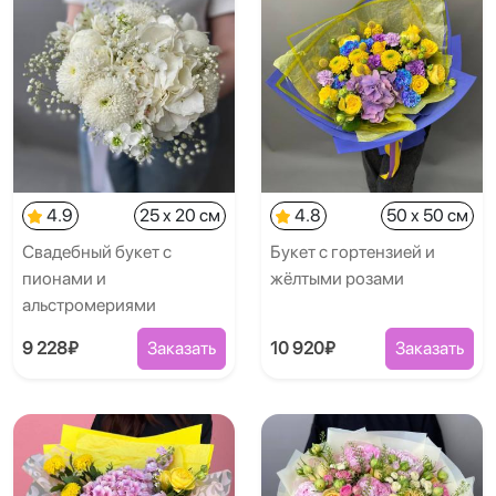
4.9
25 x 20 см
4.8
50 x 50 см
Свадебный букет с
Букет с гортензией и
пионами и
жёлтыми розами
альстромериями
9 228₽
Заказать
10 920₽
Заказать