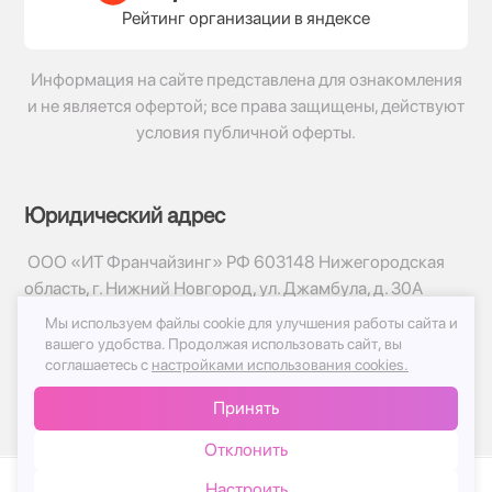
Рейтинг организации в яндексе
Информация на сайте представлена для ознакомления
и не является офертой; все права защищены, действуют
условия публичной оферты.
Юридический адрес
ООО «ИТ Франчайзинг» РФ 603148 Нижегородская
область, г. Нижний Новгород, ул. Джамбула, д. 30А
Мы используем файлы cookie для улучшения работы сайта и
© 2017-2026г, База Цветов 24.ру
вашего удобства.
Продолжая использовать сайт, вы
Политика конфиденциальности
соглашаетесь с
настройками использования cookies.
Публичная оферта
Принять
Принимаем к оплате
Отклонить
Настроить