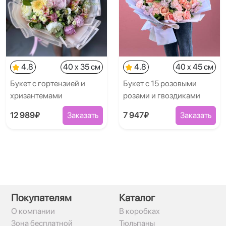
4.8
40 x 35 см
4.8
40 x 45 см
Букет с гортензией и
Букет с 15 розовыми
хризантемами
розами и гвоздиками
12 989₽
Заказать
7 947₽
Заказать
Покупателям
Каталог
О компании
В коробках
Зона бесплатной
Тюльпаны