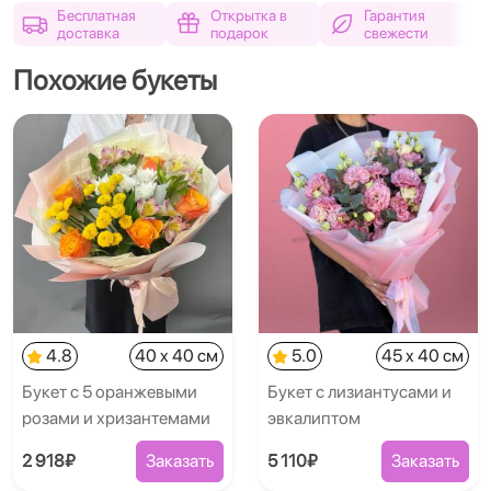
Бесплатная
Открытка в
Гарантия
доставка
подарок
свежести
Похожие букеты
4.8
40 x 40 см
5.0
45 x 40 см
Букет с 5 оранжевыми
Букет с лизиантусами и
розами и хризантемами
эвкалиптом
2 918₽
Заказать
5 110₽
Заказать