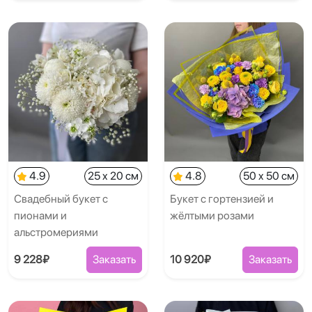
4.9
25 x 20 см
4.8
50 x 50 см
Свадебный букет с
Букет с гортензией и
пионами и
жёлтыми розами
альстромериями
9 228₽
Заказать
10 920₽
Заказать