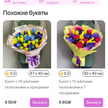
доставка
подарок
свежести
Похожие букеты
5.0
47 x 40 см
5.0
40 x 40 см
Букет с 19 жёлтыми
Букет с 15 жёлтыми
тюльпанами и орхидеями
тюльпанами и 7
гвоздиками
6 551₽
Заказать
6 853₽
Заказать