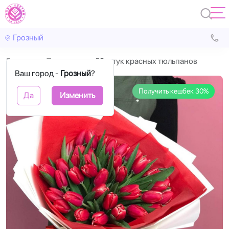
Грозный
Главная
Тюльпаны
39 штук красных тюльпанов
Ваш город -
Грозный
?
Получить кешбек 30%
Да
Изменить
Назад
Впере