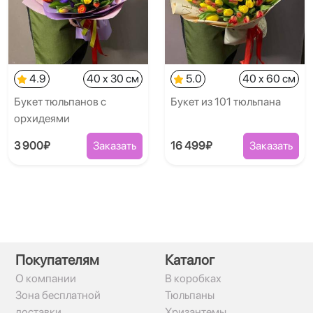
4.9
40 x 30 см
5.0
40 x 60 см
Букет тюльпанов с
Букет из 101 тюльпана
орхидеями
3 900₽
Заказать
16 499₽
Заказать
Покупателям
Каталог
О компании
В коробках
Зона бесплатной
Тюльпаны
доставки
Хризантемы