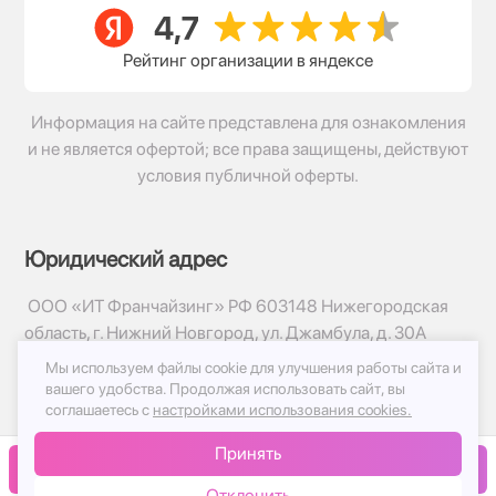
Рейтинг организации в яндексе
Информация на сайте представлена для ознакомления
и не является офертой; все права защищены, действуют
условия публичной оферты.
Юридический адрес
ООО «ИТ Франчайзинг» РФ 603148 Нижегородская
область, г. Нижний Новгород, ул. Джамбула, д. 30А
Мы используем файлы cookie для улучшения работы сайта и
© 2017-2026г, База Цветов 24.ру
вашего удобства.
Продолжая использовать сайт, вы
Политика конфиденциальности
соглашаетесь с
настройками использования cookies.
Публичная оферта
Принять
Принимаем к оплате
В корзину
Отклонить