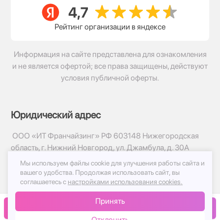
Рейтинг организации в яндексе
Информация на сайте представлена для ознакомления
и не является офертой; все права защищены, действуют
условия публичной оферты.
Юридический адрес
ООО «ИТ Франчайзинг» РФ 603148 Нижегородская
область, г. Нижний Новгород, ул. Джамбула, д. 30А
Мы используем файлы cookie для улучшения работы сайта и
© 2017-2026г, База Цветов 24.ру
вашего удобства.
Продолжая использовать сайт, вы
Политика конфиденциальности
соглашаетесь с
настройками использования cookies.
Публичная оферта
Принять
Принимаем к оплате
В корзину
Отклонить