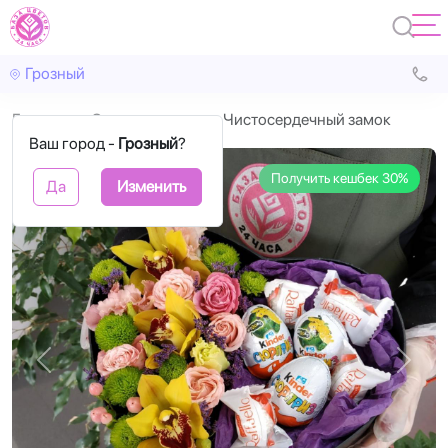
Грозный
Главная
Cо сладостями
Чистосердечный замок
Ваш город -
Грозный
?
Получить кешбек 30%
Да
Изменить
Назад
Впере