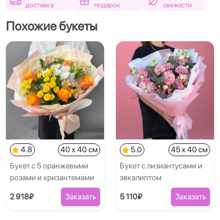
доставка
подарок
свежести
Похожие букеты
4.8
40 x 40 см
5.0
45 x 40 см
Букет с 5 оранжевыми
Букет с лизиантусами и
розами и хризантемами
эвкалиптом
2 918₽
Заказать
5 110₽
Заказать