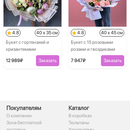
4.8
40 x 35 см
4.8
40 x 45 см
Букет с гортензией и
Букет с 15 розовыми
хризантемами
розами и гвоздиками
12 989₽
Заказать
7 947₽
Заказать
Покупателям
Каталог
О компании
В коробках
Зона бесплатной
Тюльпаны
доставки
Хризантемы