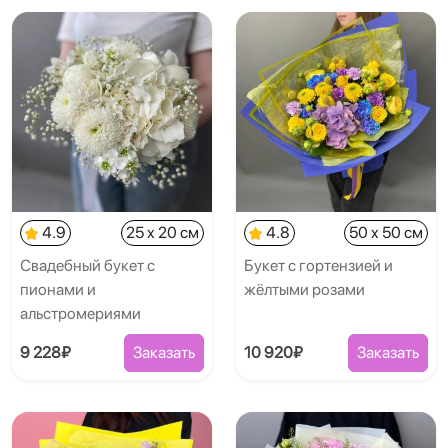
4.9
25 x 20 см
4.8
50 x 50 см
Свадебный букет с
Букет с гортензией и
пионами и
жёлтыми розами
альстромериями
9 228₽
Заказать
10 920₽
Заказать