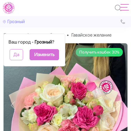
Грозный
Главная
Авторские букеты
Гавайское желание
Ваш город -
Грозный
?
Получить кешбек 30%
Да
Изменить
Назад
Впере