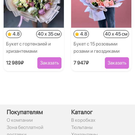
4.8
40 x 35 см
4.8
40 x 45 см
Букет с гортензией и
Букет с 15 розовыми
хризантемами
розами и гвоздиками
12 989₽
Заказать
7 947₽
Заказать
Покупателям
Каталог
О компании
В коробках
Зона бесплатной
Тюльпаны
доставки
Хризантемы