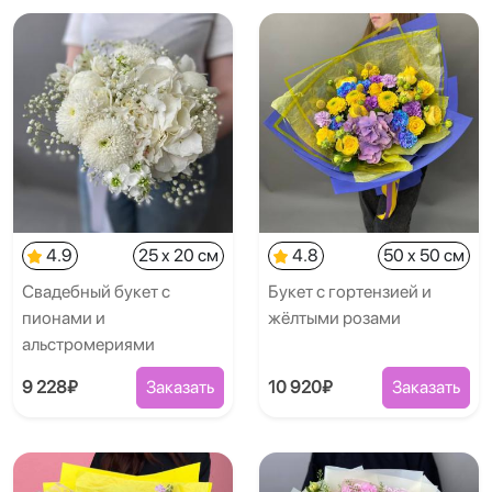
4.9
25 x 20 см
4.8
50 x 50 см
Свадебный букет с
Букет с гортензией и
пионами и
жёлтыми розами
альстромериями
9 228₽
Заказать
10 920₽
Заказать