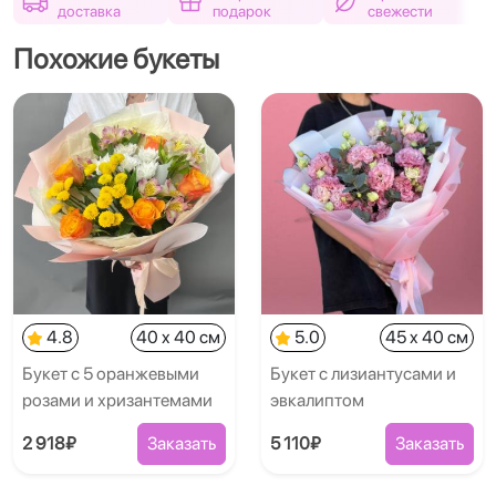
доставка
подарок
свежести
Похожие букеты
4.8
40 x 40 см
5.0
45 x 40 см
Букет с 5 оранжевыми
Букет с лизиантусами и
розами и хризантемами
эвкалиптом
2 918₽
Заказать
5 110₽
Заказать