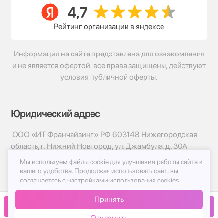
Рейтинг организации в яндексе
Информация на сайте представлена для ознакомления
и не является офертой; все права защищены, действуют
условия публичной оферты.
Юридический адрес
ООО «ИТ Франчайзинг» РФ 603148 Нижегородская
область, г. Нижний Новгород, ул. Джамбула, д. 30А
Мы используем файлы cookie для улучшения работы сайта и
© 2017-2026г, База Цветов 24.ру
вашего удобства.
Продолжая использовать сайт, вы
Политика конфиденциальности
соглашаетесь с
настройками использования cookies.
Публичная оферта
Принять
Принимаем к оплате
В корзину
Отклонить