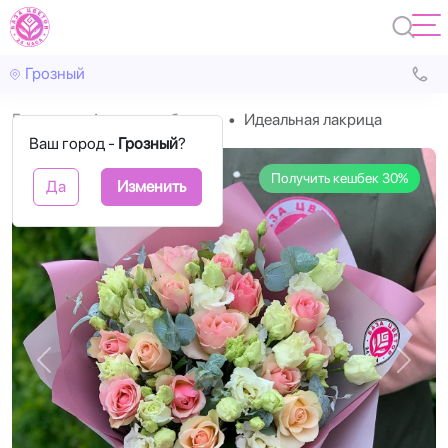
Грозный
Главная
Авторские букеты
Идеальная лакрица
Ваш город -
Грозный
?
Получить кешбек 30%
Да
Изменить
Назад
Впере