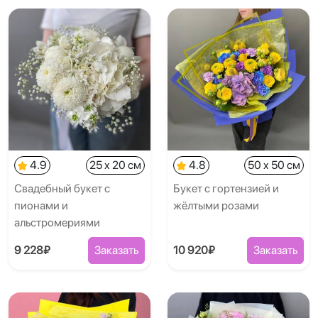
4.9
25 x 20 см
4.8
50 x 50 см
Свадебный букет с
Букет с гортензией и
пионами и
жёлтыми розами
альстромериями
9 228₽
Заказать
10 920₽
Заказать