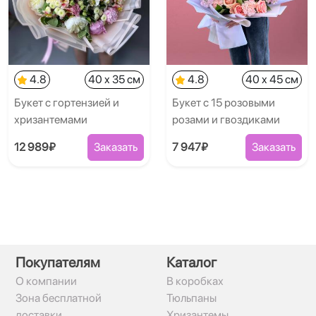
4.8
40 x 35 см
4.8
40 x 45 см
Букет с гортензией и
Букет с 15 розовыми
хризантемами
розами и гвоздиками
12 989₽
Заказать
7 947₽
Заказать
Покупателям
Каталог
О компании
В коробках
Зона бесплатной
Тюльпаны
доставки
Хризантемы