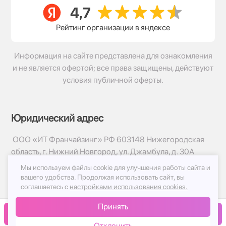
Рейтинг организации в яндексе
Информация на сайте представлена для ознакомления
и не является офертой; все права защищены, действуют
условия публичной оферты.
Юридический адрес
ООО «ИТ Франчайзинг» РФ 603148 Нижегородская
область, г. Нижний Новгород, ул. Джамбула, д. 30А
Мы используем файлы cookie для улучшения работы сайта и
© 2017-2026г, База Цветов 24.ру
вашего удобства.
Продолжая использовать сайт, вы
Политика конфиденциальности
соглашаетесь с
настройками использования cookies.
Публичная оферта
Принять
Принимаем к оплате
В корзину
Отклонить