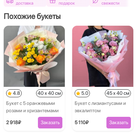
доставка
подарок
свежести
Похожие букеты
4.8
40 x 40 см
5.0
45 x 40 см
Букет с 5 оранжевыми
Букет с лизиантусами и
розами и хризантемами
эвкалиптом
2 918₽
Заказать
5 110₽
Заказать