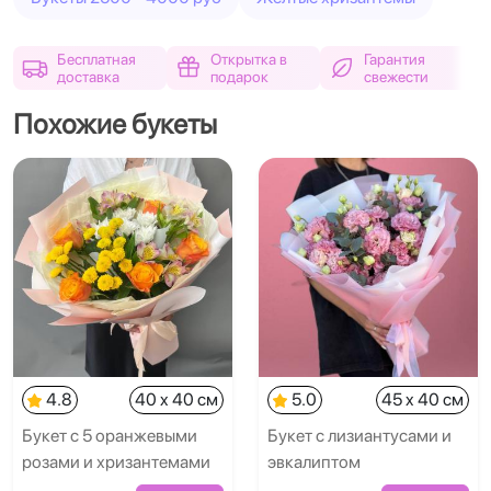
Бесплатная
Открытка в
Гарантия
доставка
подарок
свежести
Похожие букеты
4.8
40 x 40 см
5.0
45 x 40 см
Букет с 5 оранжевыми
Букет с лизиантусами и
розами и хризантемами
эвкалиптом