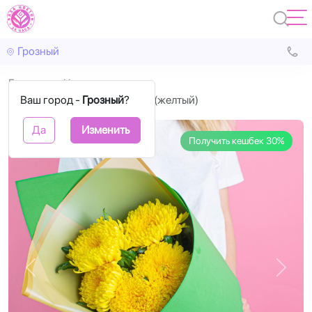
Грозный
Главная
Хризантема
Ваш город -
Хризантема одноголовая (желтый)
Грозный
?
Да
Изменить
Получить кешбек 30%
Назад
Впере