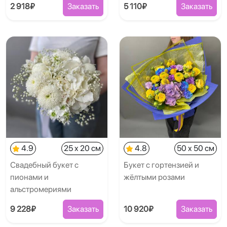
2 918₽
Заказать
5 110₽
Заказать
4.9
25 x 20 см
4.8
50 x 50 см
Свадебный букет с
Букет с гортензией и
пионами и
жёлтыми розами
альстромериями
9 228₽
Заказать
10 920₽
Заказать