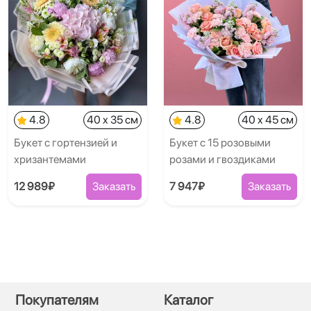
4.8
40 x 35 см
4.8
40 x 45 см
Букет с гортензией и
Букет с 15 розовыми
хризантемами
розами и гвоздиками
12 989₽
Заказать
7 947₽
Заказать
Покупателям
Каталог