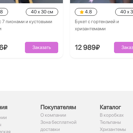
.8
40 x 30 см
4.8
40 x 
с 7 пионами и кустовыми
Букет с гортензией и
и
хризантемами
26₽
12 989₽
Заказать
Заказ
ния
Покупателям
Каталог
О компании
В коробках
нии
Зона бесплатной
Тюльпаны
ы
доставки
Хризантемы
ская