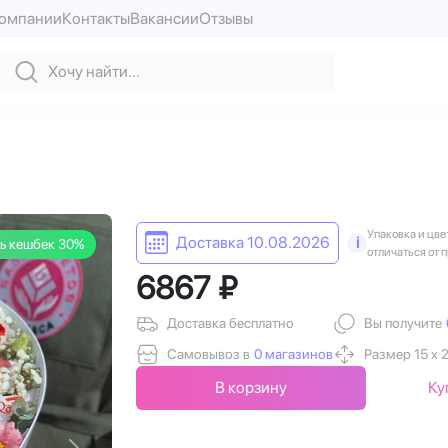
компании
Контакты
Вакансии
Отзывы
Упаковка и цве
Доставка 10.08.2026
i
ь кешбек 30%
отличаться от 
6867 ₽
Доставка бесплатно
Вы получите
Самовывоз в
0 магазинов
Размер 15 х 
В корзину
Ку