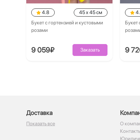
4.8
45 x 45 см
4
Букет с гортензией и кустовыми
Букет 
розами
розам
9 059₽
9 7
Заказать
Доставка
Компа
Показать все
О компа
Контакт
Юридиче