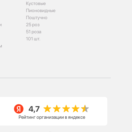
Кустовые
Пионовидные
Поштучно
и
25 роз
51 роза
101 шт.
м
Рейтинг организации в яндексе