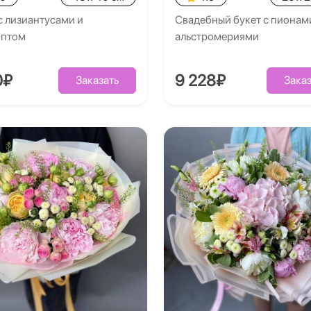
с лизиантусами и
Свадебный букет с пионам
иптом
альстромериями
0₽
9 228₽
Заказать
Заказ