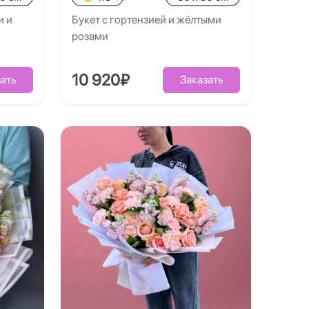
и и
Букет с гортензией и жёлтыми
розами
10 920₽
ать
Заказать