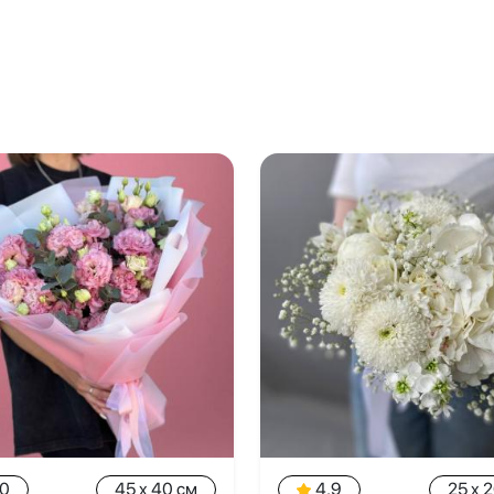
.0
45 x 40 см
4.9
25 x 