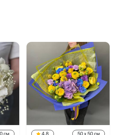
20 см
4.8
50 x 50 см