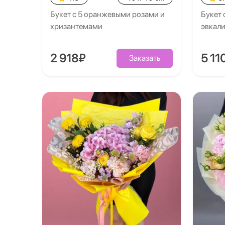
Букет с 5 оранжевыми розами и
Букет 
хризантемами
эвкал
2 918₽
5 11
Заказать