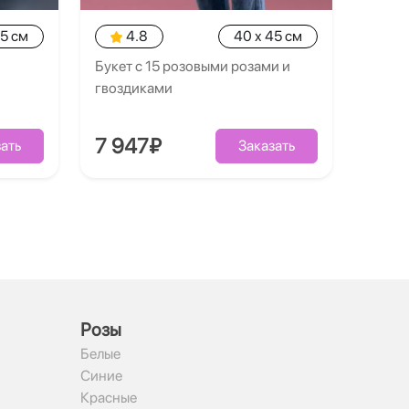
35 см
4.8
40 x 45 см
Букет с 15 розовыми розами и
гвоздиками
7 947₽
ать
Заказать
Рoзы
Белые
Синие
Красные