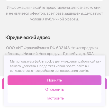
Информация на сайте представлена для ознакомления
и не является офертой; все права защищены, действуют
условия публичной оферты.
Юридический адрес
ООО «ИТ Франчайзинг» РФ 603148 Нижегородская
область, г. Нижний Новгород, ул. Джамбула, д. 30А
Мы используем файлы cookie для улучшения работы сайта и
© 2017-2026г, База Цветов 24.ру
вашего удобства.
Продолжая использовать сайт, вы
Политика конфиденциальности
соглашаетесь с
настройками использования cookies.
Публичная оферта
Принять
Принимаем к оплате
В корзину
Отклонить
Настроить
Каталог
Корзина
Чат
Войти