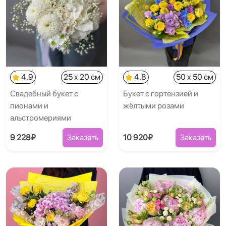
4.9
25 x 20 см
4.8
50 x 50 см
Свадебный букет с
Букет с гортензией и
пионами и
жёлтыми розами
альстромериями
9 228₽
Заказать
10 920₽
Заказать