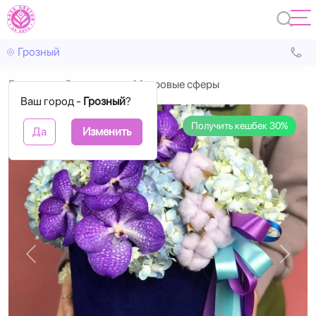
Грозный
Главная
С цветами
Муаровые сферы
Ваш город -
Грозный
?
Получить кешбек 30%
Да
Изменить
Назад
Впере