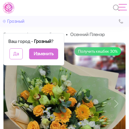
Грозный
Главная
Авторские букеты
Осенний Пленэр
Ваш город -
Грозный
?
Получить кешбек 30%
Да
Изменить
Назад
Впере