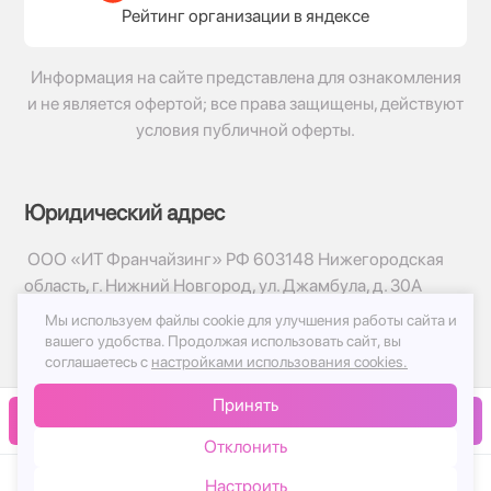
Рейтинг организации в яндексе
Информация на сайте представлена для ознакомления
и не является офертой; все права защищены, действуют
условия публичной оферты.
Юридический адрес
ООО «ИТ Франчайзинг» РФ 603148 Нижегородская
область, г. Нижний Новгород, ул. Джамбула, д. 30А
Мы используем файлы cookie для улучшения работы сайта и
© 2017-2026г, База Цветов 24.ру
вашего удобства.
Продолжая использовать сайт, вы
Политика конфиденциальности
соглашаетесь с
настройками использования cookies.
Публичная оферта
Принять
Принимаем к оплате
В корзину
Отклонить
Настроить