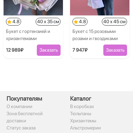
4.8
40 x 35 см
4.8
40 x 45 см
Букет с гортензией и
Букет с 15 розовыми
хризантемами
розами и гвоздиками
12 989₽
Заказать
7 947₽
Заказать
Покупателям
Каталог
О компании
В коробках
Зона бесплатной
Тюльпаны
доставки
Хризантемы
Статус заказа
Альстромерии