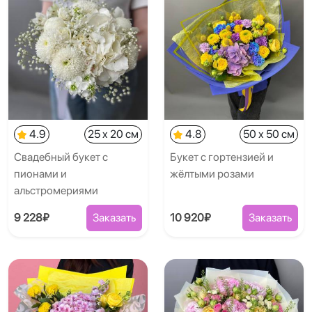
4.9
25 x 20 см
4.8
50 x 50 см
Свадебный букет с
Букет с гортензией и
пионами и
жёлтыми розами
альстромериями
9 228₽
Заказать
10 920₽
Заказать