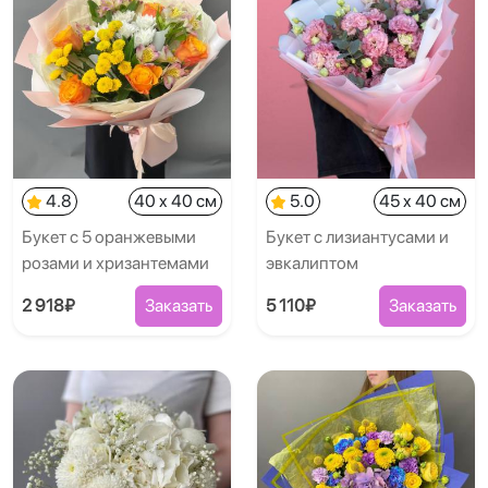
4.8
40 x 40 см
5.0
45 x 40 см
Букет с 5 оранжевыми
Букет с лизиантусами и
розами и хризантемами
эвкалиптом
2 918₽
Заказать
5 110₽
Заказать