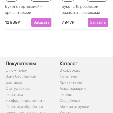
Букет с гортензией и
Букет с 15 розовыми
хризантемами
розами и гвоздиками
12 989₽
Заказать
7 947₽
Заказать
Покупателям
Каталог
О компании
В коробках
Зона бесплатной
Тюльпаны
доставки
Хризантемы
Статус заказа
Альстромерии
Политика
Пионы
конфиденциальности
Свадебные
Политика обработки
Мягкие игрушки
персональных данных
Каллы