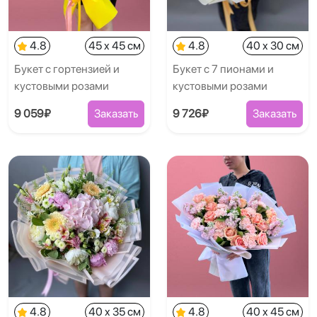
4.8
45 x 45 см
4.8
40 x 30 см
Букет с гортензией и
Букет с 7 пионами и
кустовыми розами
кустовыми розами
9 059₽
Заказать
9 726₽
Заказать
4.8
40 x 35 см
4.8
40 x 45 см