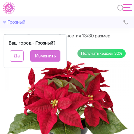
Грозный
Главная
Горшечные
Пуансетия 13/30 размер
Ваш город -
Грозный
?
Получить кешбек 30%
Да
Изменить
Назад
Впере