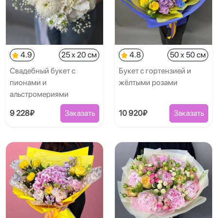
4.9
25 x 20 см
4.8
50 x 50 см
Свадебный букет с
Букет с гортензией и
пионами и
жёлтыми розами
альстромериями
9 228₽
Заказать
10 920₽
Заказать