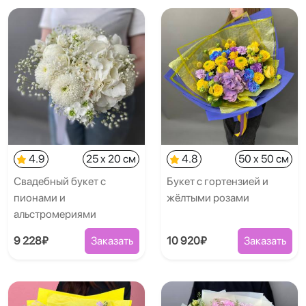
4.9
25 x 20 см
4.8
50 x 50 см
Свадебный букет с
Букет с гортензией и
пионами и
жёлтыми розами
альстромериями
9 228₽
Заказать
10 920₽
Заказать