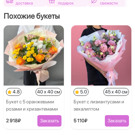
доставка
подарок
свежести
Похожие букеты
4.8
40 x 40 см
5.0
45 x 40 см
Букет с 5 оранжевыми
Букет с лизиантусами и
розами и хризантемами
эвкалиптом
2 918₽
Заказать
5 110₽
Заказать