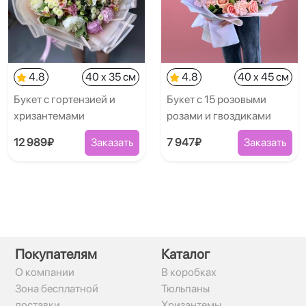
4.8
40 x 35 см
4.8
40 x 45 см
Букет с гортензией и
Букет с 15 розовыми
хризантемами
розами и гвоздиками
12 989₽
Заказать
7 947₽
Заказать
Покупателям
Каталог
О компании
В коробках
Зона бесплатной
Тюльпаны
доставки
Хризантемы