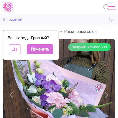
Грозный
Главная
Авторские букеты
Роскошный союз
Ваш город -
Грозный
?
Получить кешбек 30%
Да
Изменить
Назад
Впере