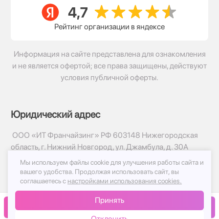
Рейтинг организации в яндексе
Информация на сайте представлена для ознакомления
и не является офертой; все права защищены, действуют
условия публичной оферты.
Юридический адрес
ООО «ИТ Франчайзинг» РФ 603148 Нижегородская
область, г. Нижний Новгород, ул. Джамбула, д. 30А
Мы используем файлы cookie для улучшения работы сайта и
© 2017-2026г, База Цветов 24.ру
вашего удобства.
Продолжая использовать сайт, вы
Политика конфиденциальности
соглашаетесь с
настройками использования cookies.
Публичная оферта
Принять
Принимаем к оплате
В корзину
Отклонить