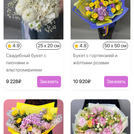
4.9
25 x 20 см
4.8
50 x 50 см
Свадебный букет с
Букет с гортензией и
пионами и
жёлтыми розами
альстромериями
9 228₽
Заказать
10 920₽
Заказать