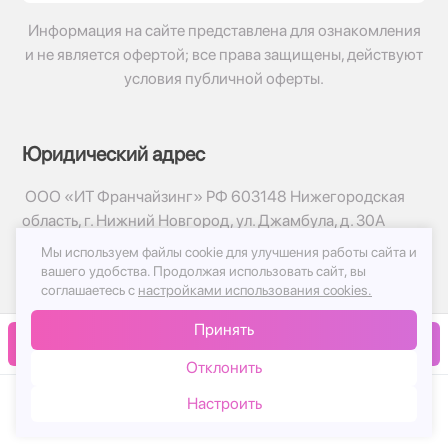
Информация на сайте представлена для ознакомления
и не является офертой; все права защищены, действуют
условия публичной оферты.
Юридический адрес
ООО «ИТ Франчайзинг» РФ 603148 Нижегородская
область, г. Нижний Новгород, ул. Джамбула, д. 30А
Мы используем файлы cookie для улучшения работы сайта и
© 2017-2026г, База Цветов 24.ру
вашего удобства.
Продолжая использовать сайт, вы
Политика конфиденциальности
соглашаетесь с
настройками использования cookies.
Публичная оферта
Принять
Принимаем к оплате
В корзину
Отклонить
Настроить
Каталог
Корзина
Чат
Войти