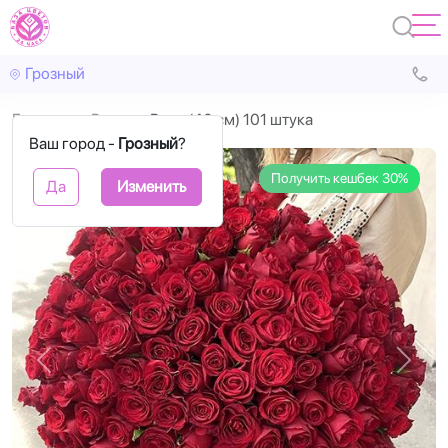
Грозный
Главная
Розы
Розы (40 см) 101 штука
Ваш город -
Грозный
?
Получить кешбек 30%
Да
Изменить
Назад
Впере