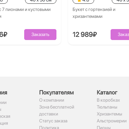
с 7 пионами и кустовыми
Букет с гортензией и
и
хризантемами
26₽
12 989₽
Заказать
Заказ
ния
Покупателям
Каталог
О компании
В коробках
нии
Зона бесплатной
Тюльпаны
ы
доставки
Хризантемы
ская
Статус заказа
Альстромерии
ация
Политика
Пионы