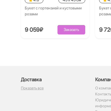
Букет с гортензией и кустовыми
Букет 
розами
розам
9 059₽
9 7
Заказать
Доставка
Компа
Показать все
О компа
Контакт
Юридиче
информ