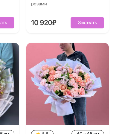
розами
10 920₽
ать
Заказать
35 см
4.8
40 x 45 см