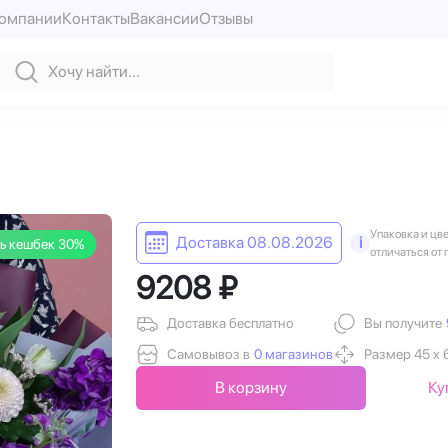
компании
Контакты
Вакансии
Отзывы
Упаковка и цв
Доставка 08.08.2026
i
ь кешбек 30%
отличаться от 
9208 ₽
Доставка бесплатно
Вы получите
Самовывоз в
0 магазинов
Размер 45 х 
В корзину
Ку