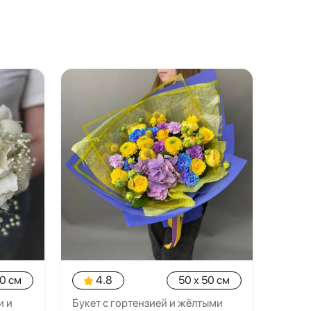
20 см
4.8
50 x 50 см
и и
Букет с гортензией и жёлтыми