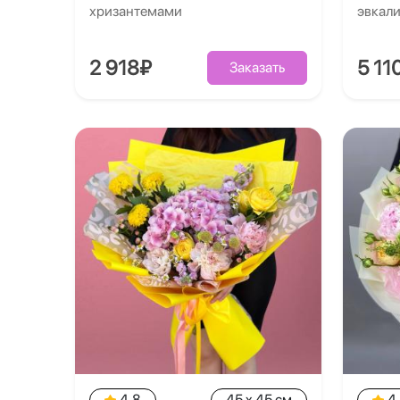
хризантемами
эвкал
2 918₽
5 11
Заказать
4.8
45 x 45 см
4