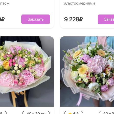
иптом
альстромериями
0₽
9 228₽
Заказать
Заказ
.8
40 x 30 см
4.8
40 x 