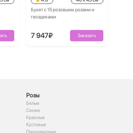
Букет с 15 розовыми розами и
гвоздиками
7 947₽
ать
Заказать
Рoзы
Белые
Синие
Красные
Кустовые
Пионовидные