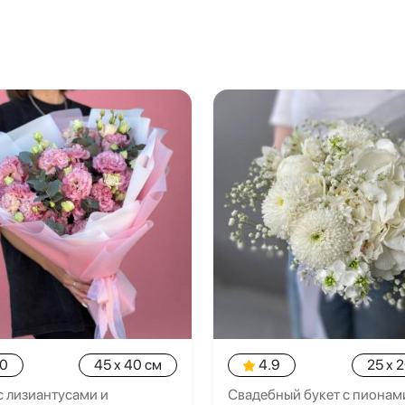
.0
45 x 40 см
4.9
25 x 
с лизиантусами и
Свадебный букет с пионам