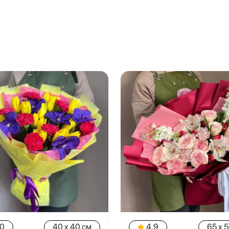
.0
40 x 40 см
4.9
65 x 