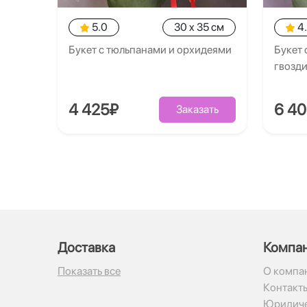
5.0
30 x 35 см
4
Букет с тюльпанами и орхидеями
Букет 
гвозд
4 425₽
6 4
Заказать
Доставка
Компа
Показать все
О компа
Контакт
Юридиче