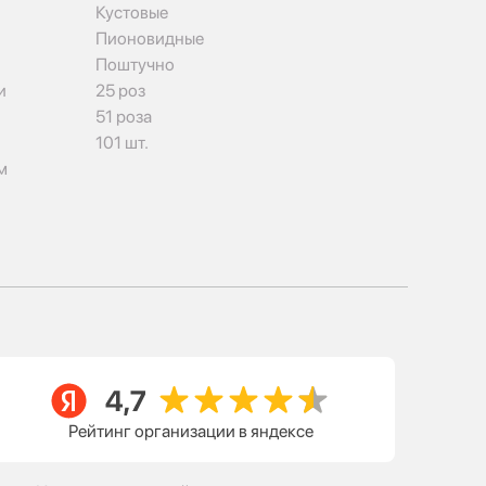
Кустовые
Пионовидные
Поштучно
и
25 роз
51 роза
101 шт.
м
Рейтинг организации в яндексе