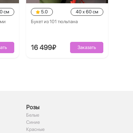
30 см
5.0
40 x 60 см
ями
Букет из 101 тюльпана
16 499₽
ать
Заказать
Рoзы
Белые
Синие
Красные