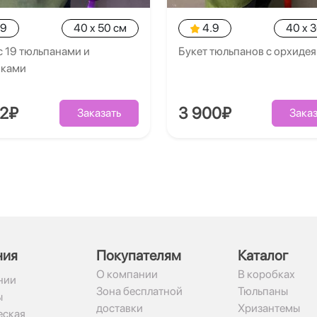
.9
40 x 50 см
4.9
40 x 
с 19 тюльпанами и
Букет тюльпанов с орхиде
иками
02₽
3 900₽
Заказать
Заказ
ния
Покупателям
Каталог
О компании
В коробках
нии
Зона бесплатной
Тюльпаны
ы
доставки
Хризантемы
ская