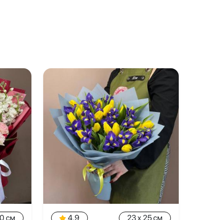
50 см
4.9
23 x 25 см