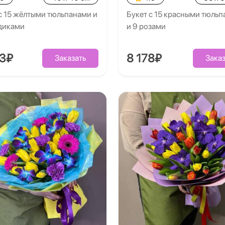
с 15 жёлтыми тюльпанами и
Букет с 15 красными тюль
здиками
и 9 розами
53₽
8 178₽
Заказать
Заказ