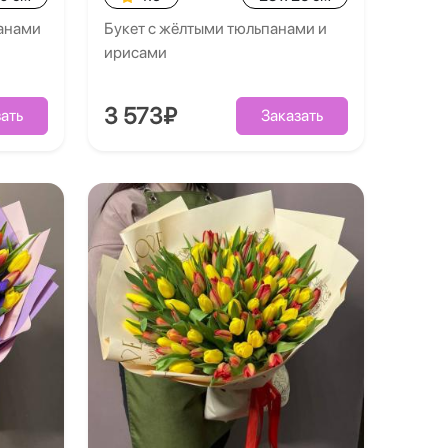
панами
Букет с жёлтыми тюльпанами и
ирисами
3 573₽
ать
Заказать