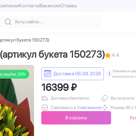
компании
Контакты
Вакансии
Отзывы
артикул букета 150273)
(артикул букета 150273)
4.4
Упаковка и цв
Доставка 06.08.2026
i
ь кешбек 30%
отличаться от 
16399 ₽
Доставка бесплатно
Вы получите
Самовывоз в
0 магазинов
Размер 40 х 
В корзину
Ку