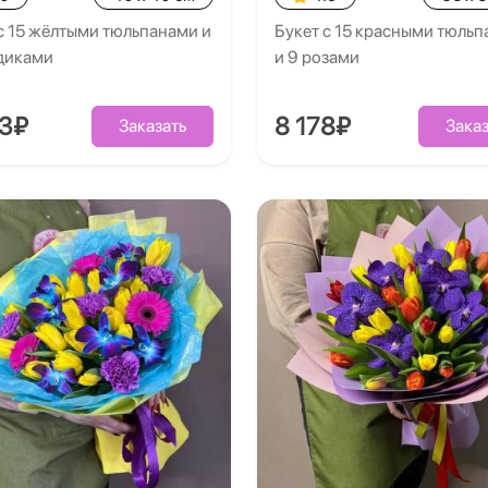
с 15 жёлтыми тюльпанами и
Букет с 15 красными тюль
здиками
и 9 розами
53₽
8 178₽
Заказать
Заказ