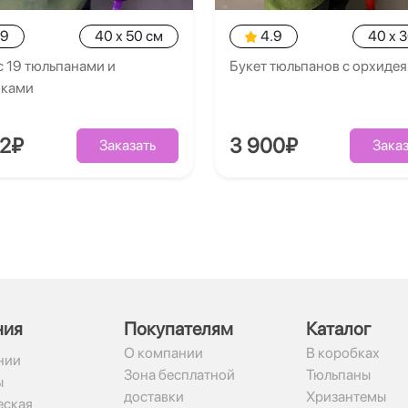
.9
40 x 50 см
4.9
40 x 
с 19 тюльпанами и
Букет тюльпанов с орхиде
иками
02₽
3 900₽
Заказать
Заказ
ния
Покупателям
Каталог
О компании
В коробках
нии
Зона бесплатной
Тюльпаны
ы
доставки
Хризантемы
ская