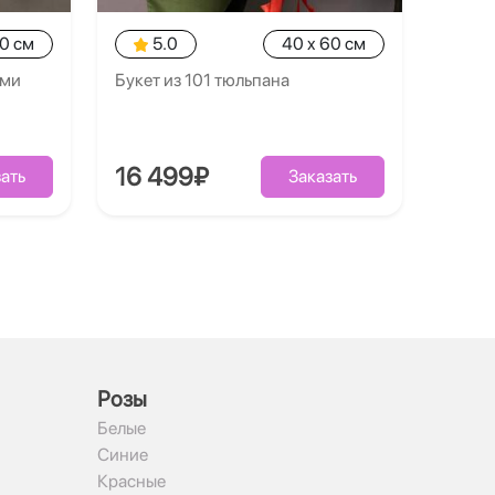
30 см
5.0
40 x 60 см
ями
Букет из 101 тюльпана
16 499₽
ать
Заказать
Рoзы
Белые
Синие
Красные