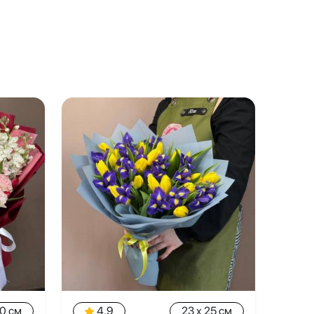
50 см
4.9
23 x 25 см