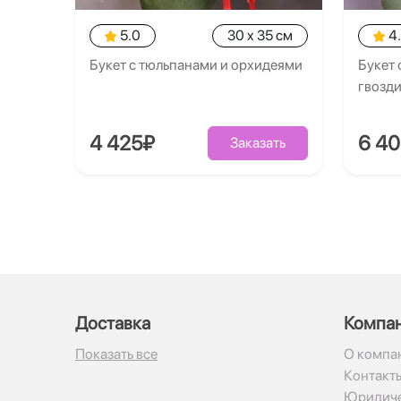
5.0
30 x 35 см
4
Букет с тюльпанами и орхидеями
Букет 
гвозд
4 425₽
6 4
Заказать
Доставка
Компа
Показать все
О компа
Контакт
Юридиче