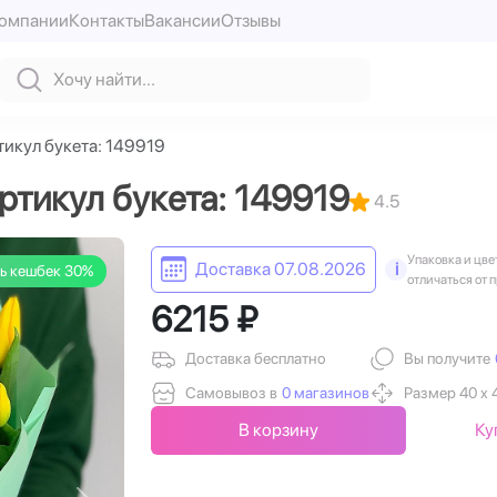
компании
Контакты
Вакансии
Отзывы
икул букета: 149919
тикул букета: 149919
4.5
Упаковка и цве
Доставка 07.08.2026
i
ь кешбек 30%
отличаться от 
6215 ₽
Доставка бесплатно
Вы получите
Самовывоз в
0 магазинов
Размер 40 х 
В корзину
Ку