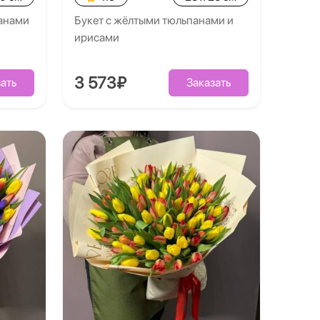
панами
Букет с жёлтыми тюльпанами и
ирисами
3 573₽
ать
Заказать