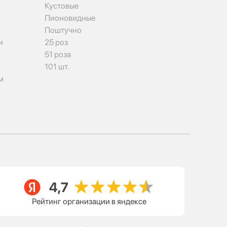
Кустовые
Пионовидные
Поштучно
и
25 роз
51 роза
101 шт.
м
Рейтинг организации в яндексе