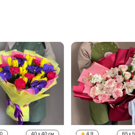
.0
40 x 40 см
4.9
65 x 