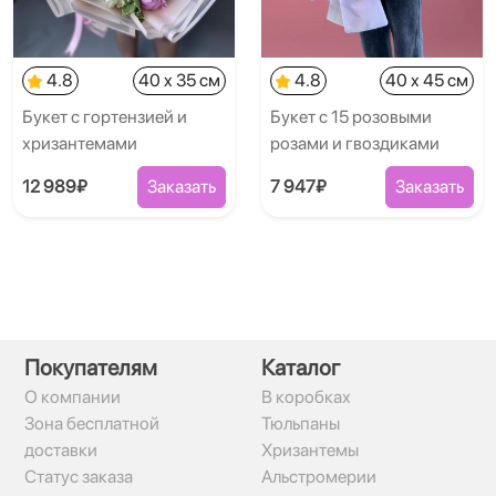
4.8
40 x 35 см
4.8
40 x 45 см
Букет с гортензией и
Букет с 15 розовыми
хризантемами
розами и гвоздиками
12 989₽
Заказать
7 947₽
Заказать
Покупателям
Каталог
О компании
В коробках
Зона бесплатной
Тюльпаны
доставки
Хризантемы
Статус заказа
Альстромерии