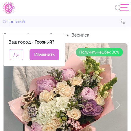
Грозный
Главная
Авторские букеты
Верниса
Ваш город -
Грозный
?
Получить кешбек 30%
Да
Изменить
Назад
Впере