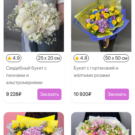
4.9
25 x 20 см
4.8
50 x 50 см
Свадебный букет с
Букет с гортензией и
пионами и
жёлтыми розами
альстромериями
9 228₽
Заказать
10 920₽
Заказать