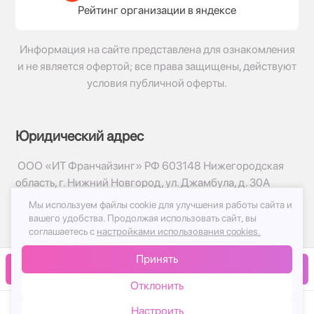
Рейтинг организации в яндексе
Информация на сайте представлена для ознакомления
и не является офертой; все права защищены, действуют
условия публичной оферты.
Юридический адрес
ООО «ИТ Франчайзинг» РФ 603148 Нижегородская
область, г. Нижний Новгород, ул. Джамбула, д. 30А
Мы используем файлы cookie для улучшения работы сайта и
© 2017-2026г, База Цветов 24.ру
вашего удобства.
Продолжая использовать сайт, вы
Политика конфиденциальности
соглашаетесь с
настройками использования cookies.
Публичная оферта
Принять
Принимаем к оплате
В корзину
Отклонить
Настроить