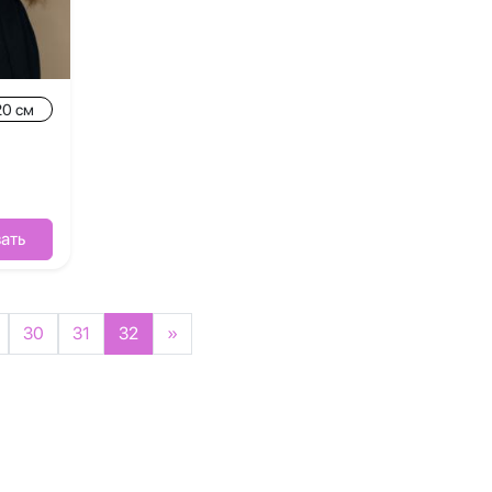
20 см
ать
30
31
32
»