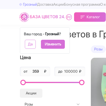
Грозный
Доставка
Акции
Бонусная программа
О 
Каталог
Доставка цветов в 
Ваш город -
Грозный
?
Да
Изменить
Фильтры
Розы
Цена
от
₽
до
₽
Акции
Розы