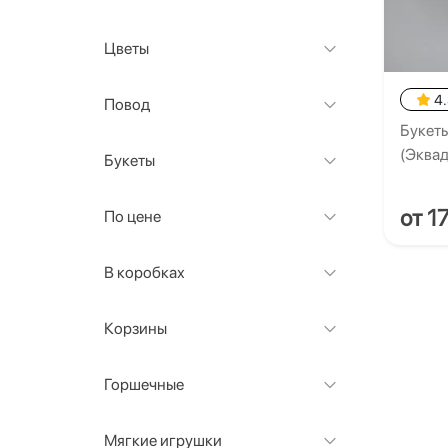
Цветы
4
Повод
Букеты
(Эквад
Букеты
от 1
По цене
В коробках
Корзины
Горшечные
Мягкие игрушки