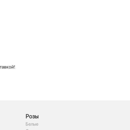
тавкой!
Рoзы
Белые