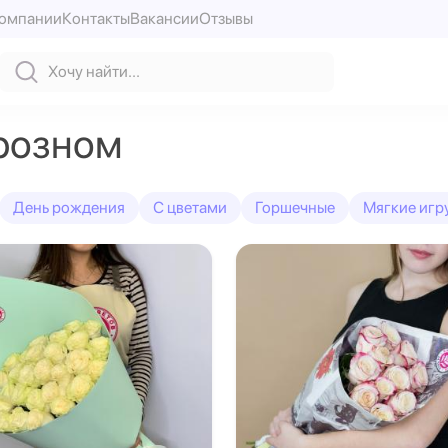
компании
Контакты
Вакансии
Отзывы
Грозном
День рождения
С цветами
Горшечные
Мягкие игр