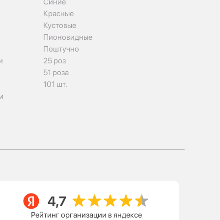
Синие
Красные
Кустовые
Пионовидные
Поштучно
и
25 роз
51 роза
101 шт.
м
Рейтинг организации в яндексе