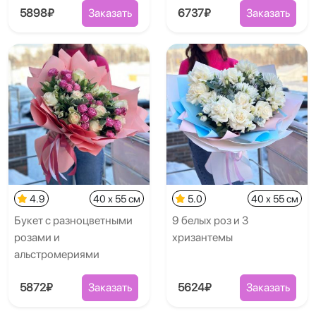
5898₽
Заказать
6737₽
Заказать
4.9
40 x 55 см
5.0
40 x 55 см
Букет с разноцветными
9 белых роз и 3
розами и
хризантемы
альстромериями
5872₽
Заказать
5624₽
Заказать