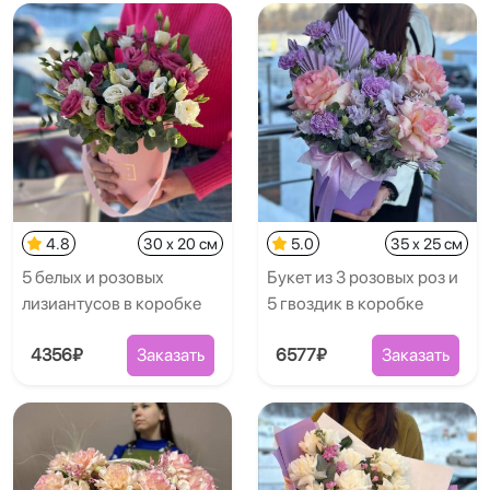
4.8
30 x 20 см
5.0
35 x 25 см
5 белых и розовых
Букет из 3 розовых роз и
лизиантусов в коробке
5 гвоздик в коробке
4356₽
Заказать
6577₽
Заказать