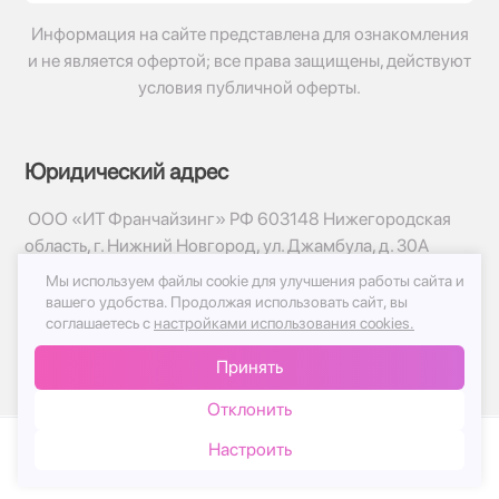
Информация на сайте представлена для ознакомления
и не является офертой; все права защищены, действуют
условия публичной оферты.
Юридический адрес
ООО «ИТ Франчайзинг» РФ 603148 Нижегородская
область, г. Нижний Новгород, ул. Джамбула, д. 30А
Мы используем файлы cookie для улучшения работы сайта и
© 2017-2026г, База Цветов 24.ру
вашего удобства.
Продолжая использовать сайт, вы
Политика конфиденциальности
соглашаетесь с
настройками использования cookies.
Публичная оферта
Принять
Принимаем к оплате
Отклонить
Настроить
Каталог
Корзина
Чат
Войти