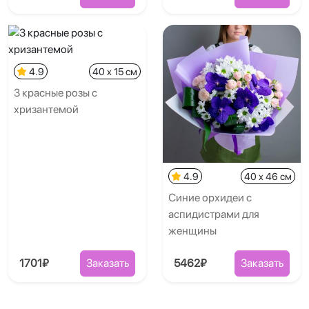
4.9
40 x 15 см
3 красные розы с
хризантемой
4.9
40 x 46 см
Синие орхидеи с
аспидистрами для
женщины
1701₽
Заказать
5462₽
Заказать