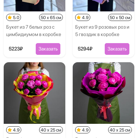
5.0
50 x 65 см
4.9
50 x 50 см
Букет из 7 белых роз с
Букет из 9 розовых роз и
цимбидиумом в коробке
5 гвоздик в коробке
5223₽
Заказать
5294₽
Заказать
4.9
40 x 25 см
4.9
40 x 25 см