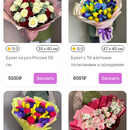
5.0
35 x 40 см
5.0
47 x 40 см
Букет из роз Россия 50
Букет с 19 жёлтыми
см.
тюльпанами и орхидеями
5330₽
Заказать
6551₽
Заказать