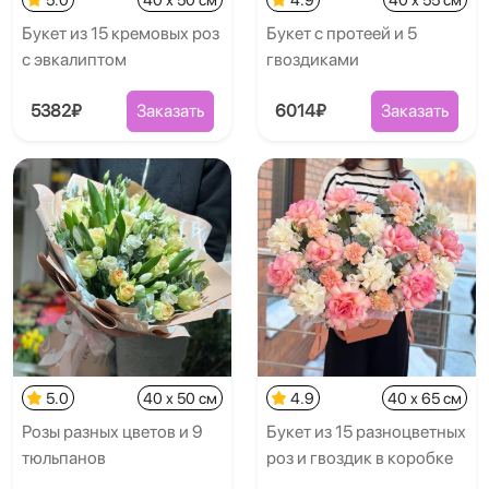
Букет из 15 кремовых роз
Букет с протеей и 5
с эвкалиптом
гвоздиками
5382₽
Заказать
6014₽
Заказать
5.0
40 x 50 см
4.9
40 x 65 см
Розы разных цветов и 9
Букет из 15 разноцветных
тюльпанов
роз и гвоздик в коробке