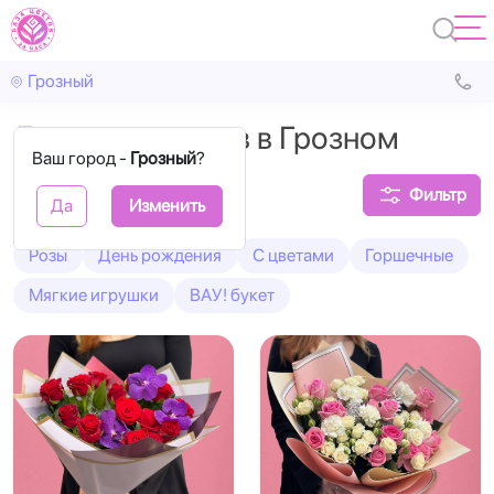
Грозный
Доставка цветов в Грозном
Ваш город -
Грозный
?
Фильтр
Да
Изменить
Розы
День рождения
С цветами
Горшечные
Мягкие игрушки
ВАУ! букет