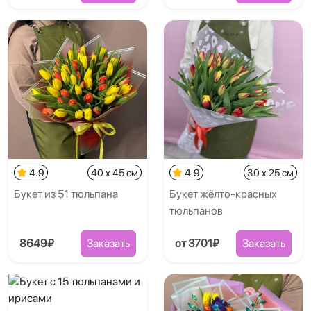
4.9
40 x 45 см
4.9
30 x 25 см
Букет из 51 тюльпана
Букет жёлто-красных
тюльпанов
8649₽
Заказать
от 3701₽
Заказать