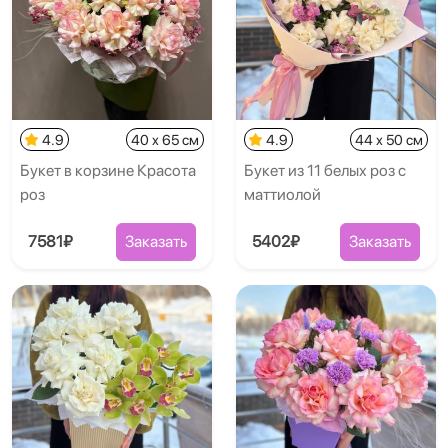
4.9
40 x 65 см
4.9
44 x 50 см
Букет в корзине Красота
Букет из 11 белых роз с
роз
маттиолой
7581₽
Заказать
5402₽
Заказать