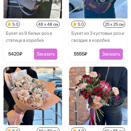
5.0
48 x 48 см
5.0
25 x 25 см
Букет из 9 белых роз в
Букет из 3 кустовых роз и
статице в коробке
гвоздик в коробке
5420₽
Заказать
5555₽
Заказать
5.0
40 x 50 см
4.9
40 x 55 см