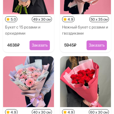
5.0
49 x 30 см
4.9
50 x 35 см
Букет с 15 розами и
Нежный букет с розами и
орхидеями
гвоздиками
4638₽
Заказать
5945₽
Заказать
4.9
40 x 30 см
4.9
60 x 30 см