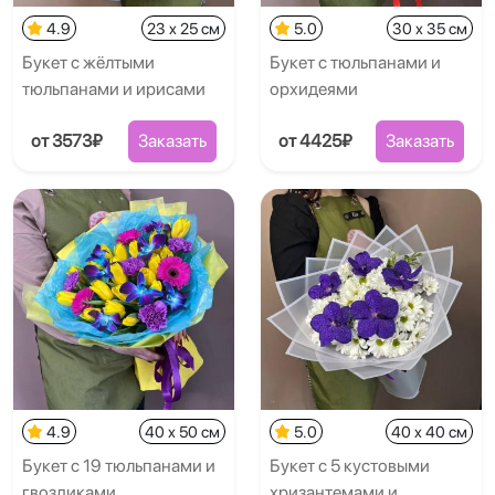
4.9
23 x 25 см
5.0
30 x 35 см
Букет с жёлтыми
Букет с тюльпанами и
тюльпанами и ирисами
орхидеями
от 3573₽
Заказать
от 4425₽
Заказать
4.9
40 x 50 см
5.0
40 x 40 см
Букет с 19 тюльпанами и
Букет с 5 кустовыми
гвоздиками
хризантемами и